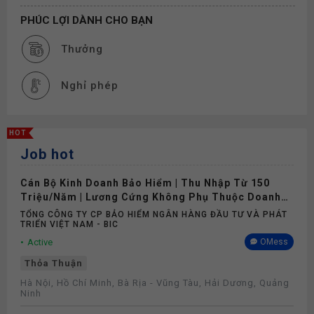
PHÚC LỢI DÀNH CHO BẠN
Thưởng
Nghỉ phép
HOT
Job hot
Cán Bộ Kinh Doanh Bảo Hiểm | Thu Nhập Từ 150
Triệu/Năm | Lương Cứng Không Phụ Thuộc Doanh
Số
TỔNG CÔNG TY CP BẢO HIỂM NGÂN HÀNG ĐẦU TƯ VÀ PHÁT
TRIỂN VIỆT NAM - BIC
Active
OMess
Thỏa Thuận
Hà Nội, Hồ Chí Minh, Bà Rịa - Vũng Tàu, Hải Dương, Quảng
Ninh