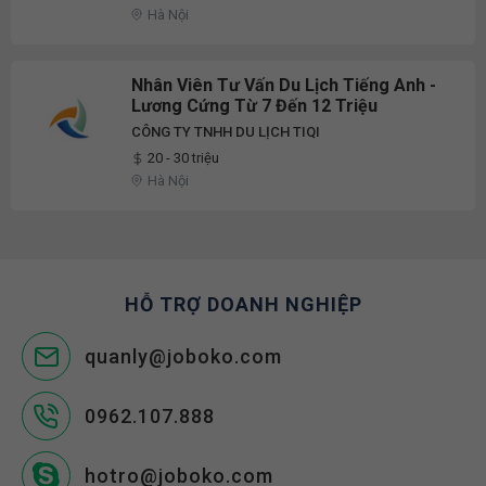
Hà Nội
Nhân Viên Tư Vấn Du Lịch Tiếng Anh -
Lương Cứng Từ 7 Đến 12 Triệu
CÔNG TY TNHH DU LỊCH TIQI
20 - 30 triệu
Hà Nội
HỖ TRỢ DOANH NGHIỆP
quanly@joboko.com
0962.107.888
hotro@joboko.com