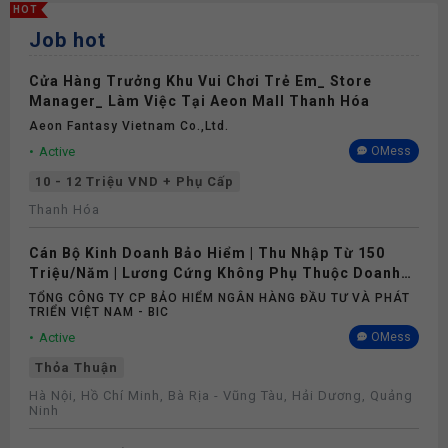
HOT
Job hot
Cửa Hàng Trưởng Khu Vui Chơi Trẻ Em_ Store
Manager_ Làm Việc Tại Aeon Mall Thanh Hóa
Aeon Fantasy Vietnam Co.,ltd.
Active
OMess
10 - 12 Triệu VND + Phụ Cấp
Thanh Hóa
Cán Bộ Kinh Doanh Bảo Hiểm | Thu Nhập Từ 150
Triệu/Năm | Lương Cứng Không Phụ Thuộc Doanh
Số
TỔNG CÔNG TY CP BẢO HIỂM NGÂN HÀNG ĐẦU TƯ VÀ PHÁT
TRIỂN VIỆT NAM - BIC
Active
OMess
Thỏa Thuận
Hà Nội, Hồ Chí Minh, Bà Rịa - Vũng Tàu, Hải Dương, Quảng
Ninh