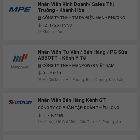
Nhân Viên Kinh Doanh/ Sales Thị
Trường - Khánh Hòa
CÔNG TY TNHH TM DV ĐIỆN MẠNH PHƯƠNG
12 Tr - 25 Tr VND
Khánh Hòa
Nhân Viên Tư Vấn / Bán Hàng / PG Sữa
ABBOTT - Kênh Y Tế
CÔNG TY TNHH MANPOWER VIỆT NAM
9 - 15 triệu
Hồ Chí Minh, Hải Phòng, Bình Dương, Đắk Lắk,
Đồng Nai, Khánh Hòa, Lâm Đồng, Phú Yên, Khác
Nhân Viên Bán Hàng Kênh GT
CÔNG TY CỔ PHẦN TẬP ĐOÀN THIÊN LONG
11 - 16 triệu
Hà Nội, Hồ Chí Minh, Cần Thơ, Hải Phòng, An
Giang, Bình Định, Bình Dương, Bình Phước, Đắk
Nông, Đồng Nai, Đồng Tháp, Gia Lai, Khánh Hòa,
Kiên Giang, Lâm Đồng, Long An, Phú Thọ, Quảng