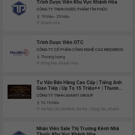
Bình
Trình Dược Viên Khu Vực Khánh Hòa
CÔNG TY TNHH DƯỢC PHẨM TÍN PHÚC
10 triệu - 25 triệu
Khánh Hòa
Trình Dược Viên OTC
CÔNG TY CỔ PHẦN CÔNG NGHỆ CAO MEDIBROS
Thương lượng
Đồng Nai, Khánh Hòa
Tư Vấn Bán Hàng Cao Cấp | Tiếng Anh
Giao Tiếp | Up To 15 Triệu++ | Thương
Hiệu Quốc Tế
CÔNG TY TNHH AVANTI GROUP
Từ 15 triệu
Hà Nội, Hồ Chí Minh, Bà Rịa - Vũng Tàu, Khánh
Hòa, Khác
Nhân Viên Sale Thị Trường Kênh Nhà
Thuốc Khu Vực Khánh Hòa