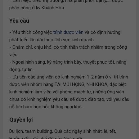
* Làm việc theo thị trường, nhà phân phối, đại lý,.... được
phân công ở kv Khánh Hòa
Yêu cầu
- Yêu thích công việc
trình dược viên
và có định hướng
phát triển lâu dài theo lĩnh vực kinh doanh.
- Chăm chỉ, chịu khó, có tinh thần trách nhiệm trong công
việc.
- Ngoại hình sáng, kỹ năng trình bày, thuyết phục tốt, năng
động, tự tin.
- Ưu tiên các ứng viên có kinh nghiệm 1-2 năm ở vị trí trình
dược viên nhóm hàng TAI MŨI HỌNG, NHI KHOA, đặc biệt
kinh nghiệm làm việc với phòng mạch tư, những ứng viên
chưa có kinh nghiệm yêu cầu sẽ được đào tạo, với yêu cầu
nỗ lực ham học hỏi, không ngại khó.
Quyền lợi
Du lịch, team building, Quà các ngày sinh nhật, lễ, tết,
Hưởng đầy đủ chế độ của Nhà nước