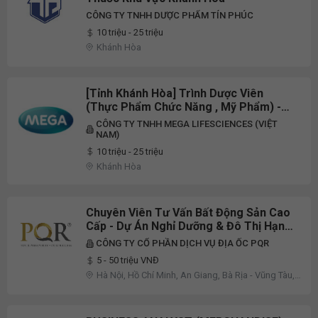
CÔNG TY TNHH DƯỢC PHẨM TÍN PHÚC
10 triệu - 25 triệu
Khánh Hòa
[Tỉnh Khánh Hòa] Trình Dược Viên
(Thực Phẩm Chức Năng , Mỹ Phẩm) -
Không Cần Kinh Nghiệm
CÔNG TY TNHH MEGA LIFESCIENCES (VIỆT
NAM)
10 triệu - 25 triệu
Khánh Hòa
Chuyên Viên Tư Vấn Bất Động Sản Cao
Cấp - Dự Án Nghỉ Dưỡng & Đô Thị Hạng
Sang
CÔNG TY CỔ PHẦN DỊCH VỤ ĐỊA ỐC PQR
5 - 50 triệu VNĐ
Hà Nội, Hồ Chí Minh, An Giang, Bà Rịa - Vũng Tàu,
Hải Dương, Khánh Hòa, Kiên Giang, Quảng Ngãi,
Yên Bái