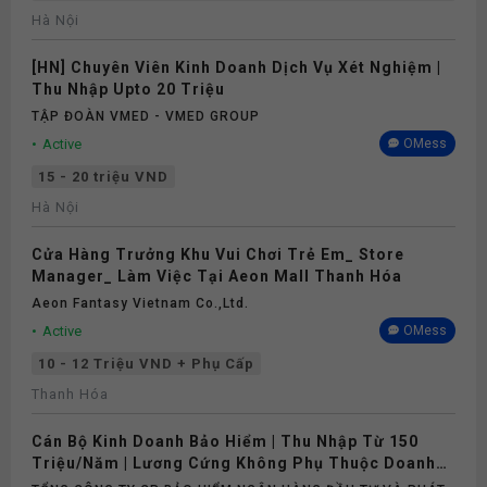
Hà Nội
[HN] Chuyên Viên Kinh Doanh Dịch Vụ Xét Nghiệm |
Thu Nhập Upto 20 Triệu
TẬP ĐOÀN VMED - VMED GROUP
Active
OMess
15 - 20 triệu VND
Hà Nội
Cửa Hàng Trưởng Khu Vui Chơi Trẻ Em_ Store
Manager_ Làm Việc Tại Aeon Mall Thanh Hóa
Aeon Fantasy Vietnam Co.,ltd.
Active
OMess
10 - 12 Triệu VND + Phụ Cấp
Thanh Hóa
Cán Bộ Kinh Doanh Bảo Hiểm | Thu Nhập Từ 150
Triệu/Năm | Lương Cứng Không Phụ Thuộc Doanh
Số