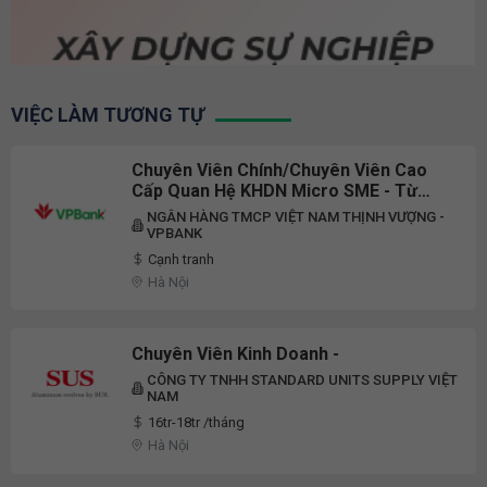
VIỆC LÀM TƯƠNG TỰ
Chuyên Viên Chính/Chuyên Viên Cao
Cấp Quan Hệ KHDN Micro SME - Từ
Liêm, Hoàn Kiếm, Hai Bà Trưng, Thanh
NGÂN HÀNG TMCP VIỆT NAM THỊNH VƯỢNG -
Xuân - TA086 - ID419
VPBANK
Cạnh tranh
Hà Nội
Chuyên Viên Kinh Doanh -
CÔNG TY TNHH STANDARD UNITS SUPPLY VIỆT
NAM
16tr-18tr /tháng
Hà Nội