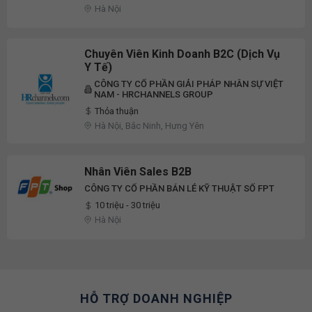
Hà Nội
Chuyên Viên Kinh Doanh B2C (Dịch Vụ
Y Tế)
CÔNG TY CỔ PHẦN GIẢI PHÁP NHÂN SỰ VIỆT
NAM - HRCHANNELS GROUP
Thỏa thuận
Hà Nội, Bắc Ninh, Hưng Yên
Nhân Viên Sales B2B
CÔNG TY CỔ PHẦN BÁN LẺ KỸ THUẬT SỐ FPT
10 triệu - 30 triệu
Hà Nội
HỖ TRỢ DOANH NGHIỆP