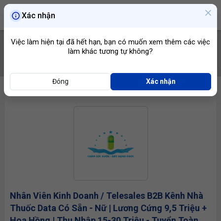
Xác nhận
Việc làm hiện tại đã hết hạn, bạn có muốn xem thêm các việc
làm khác tương tự không?
TÌM VIỆC
Đóng
Xác nhận
Nhân Viên Kinh Doanh
/ Telesales B2B Kênh Nhà
Thuốc Data Có Sẵn - Nữ | Lương Cứng 9,5 Triệu +
Hoa Hồng | Thu Nhập 15-30 Triệu - Tuyển Toàn