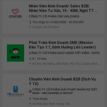
Nhân Viên Kinh Doanh/ Sales B2B/
Nhân Viên Tư Vấn, 15 - 40M, Nghỉ T7 &
CN
CÔNG TY CỔ PHẦN CNV HOLDINGS
Thu nhập từ 15.000.000đ - 40.000.000
Hà Nội, Hồ Chí Minh
Phát Triển Kinh Doanh SME (Mentor
Đào Tạo 1:1, Định Hướng Lên Leader)
CÔNG TY CỔ PHẦN GIAO HÀNG TIẾT KIỆM - GHTK
8 - 15 triệu
Hà Nội, Đà Nẵng, Bắc Ninh, Phú Thọ, Quảng Bình,
Quảng Ninh, Khác
Chuyên Viên Kinh Doanh B2B (Dịch Vụ
Y Tế)
CÔNG TY CỔ PHẦN GIẢI PHÁP NHÂN SỰ VIỆT
NAM - HRCHANNELS GROUP
Thỏa thuận
Hà Nội, Bắc Ninh, Hưng Yên