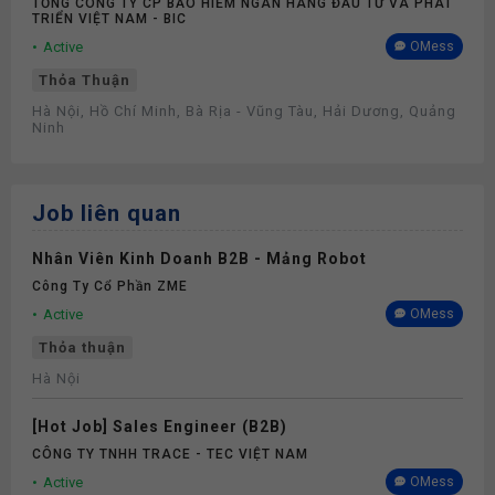
TỔNG CÔNG TY CP BẢO HIỂM NGÂN HÀNG ĐẦU TƯ VÀ PHÁT
TRIỂN VIỆT NAM - BIC
Active
OMess
Thỏa Thuận
Hà Nội, Hồ Chí Minh, Bà Rịa - Vũng Tàu, Hải Dương, Quảng
Ninh
Job liên quan
Nhân Viên Kinh Doanh B2B - Mảng Robot
Công Ty Cổ Phần ZME
Active
OMess
Thỏa thuận
Hà Nội
[Hot Job] Sales Engineer (B2B)
CÔNG TY TNHH TRACE - TEC VIỆT NAM
Active
OMess