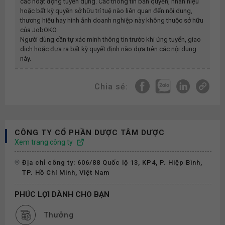
các hoạt động tuyển dụng. Các thông tin bản quyền, nhãn hiệu
hoặc bất kỳ quyền sở hữu trí tuệ nào liên quan đến nội dung,
thương hiệu hay hình ảnh doanh nghiệp này không thuộc sở hữu
của JobOKO.
Người dùng cần tự xác minh thông tin trước khi ứng tuyển, giao
dịch hoặc đưa ra bất kỳ quyết định nào dựa trên các nội dung
này.
Chia sẻ:
CÔNG TY CỔ PHẦN DƯỢC TÂM DƯỢC
Xem trang công ty
Địa chỉ công ty: 606/88 Quốc lộ 13, KP4, P. Hiệp Bình,
TP. Hồ Chí Minh, Việt Nam
PHÚC LỢI DÀNH CHO BẠN
Thưởng