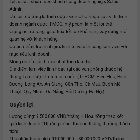
Telesales, chăm sóc khách hàng doanh nghiệp, Sales
Admin.
Ưu tiên đã từng là trình dược viên OTC hoặc các vị trí kinh
doanh ngành dược, FMCG, mỹ phẩm là một lợi thế.
Giọng nói rõ ràng, giao tiếp tốt, có khả năng xây dựng mối
quan hệ với khách hàng.
Có tinh thần trách nhiệm, kiên trì và sẵn sàng làm việc với
mục tiêu kinh doanh.
Mong muốn gắn bó và phát triển lâu dài.
Địa điểm làm việc linh hoạt, tại các văn phòng thuộc hệ
thống Tâm Dược trên toàn quốc: (TPHCM, Biên Hòa, Bình
Dương, Long An, An Giang, Cần Thơ, Cà Mau, Buôn Mê
Thuột, Quy Nhơn, Đà Nẵng, Hải Dương, Hà Nội)
Quyền lợi
Lương cứng: 9.500.000 VNĐ/tháng + Hoa hồng theo kết
quả kinh doanh (Thưởng nóng, thưởng tháng, thưởng thành
tích)
Thu nhập trung bình: 15.000.000 - 30.000.000 VNĐ/tháng.