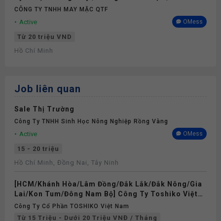
CÔNG TY TNHH MAY MẶC QTF
Active
OMess
Từ 20 triệu VND
Hồ Chí Minh
Job liên quan
Sale Thị Trường
Công Ty TNHH Sinh Học Nông Nghiệp Rồng Vàng
Active
OMess
15 - 20 triệu
Hồ Chí Minh, Đồng Nai, Tây Ninh
[HCM/Khánh Hòa/Lâm Đồng/Đắk Lắk/Đắk Nông/Gia
Lai/Kon Tum/Đông Nam Bộ] Công Ty Toshiko Việt
Nam Tuyển Dụng Nhân Viên Telesales, Nhân Viên
Công Ty Cổ Phần TOSHIKO Việt Nam
Sales Thị Trường Đại Lý, Trưởng Nhóm Kinh Doanh
Từ 15 Triệu - Dưới 20 Triệu VNĐ / Tháng