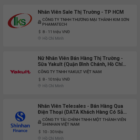
Nhân Viên Sale Thị Trường - TP HCM
CÔNG TY TNHH THƯƠNG MẠI THÀNH KIM SƠN
PHAMATECH
8 - 11 triệu VNĐ
Hồ Chí Minh
Nữ Nhân Viên Bán Hàng Thị Trường -
Sữa Yakult (Quận Bình Chánh, Hồ Chí
Minh)
CÔNG TY TNHH YAKULT VIỆT NAM
8 - 10 triệu VNĐ
Hồ Chí Minh
Nhân Viên Telesales - Bán Hàng Qua
Điện Thoại (DATA Khách Hàng Có Sẵn,
Không Đi Thị Trường) - Ưu Tiên Đi Làm
CÔNG TY TÀI CHÍNH TNHH MỘT THÀNH VIÊN
Ngay
SHINHAN VIỆT NAM
10 - 30 triệu
Hồ Chí Minh