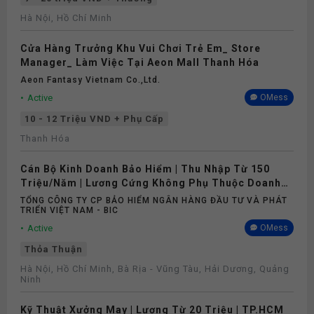
Hà Nội, Hồ Chí Minh
Cửa Hàng Trưởng Khu Vui Chơi Trẻ Em_ Store
Manager_ Làm Việc Tại Aeon Mall Thanh Hóa
Aeon Fantasy Vietnam Co.,ltd.
Active
OMess
10 - 12 Triệu VND + Phụ Cấp
Thanh Hóa
Cán Bộ Kinh Doanh Bảo Hiểm | Thu Nhập Từ 150
Triệu/Năm | Lương Cứng Không Phụ Thuộc Doanh
Số
TỔNG CÔNG TY CP BẢO HIỂM NGÂN HÀNG ĐẦU TƯ VÀ PHÁT
TRIỂN VIỆT NAM - BIC
Active
OMess
Thỏa Thuận
Hà Nội, Hồ Chí Minh, Bà Rịa - Vũng Tàu, Hải Dương, Quảng
Ninh
Kỹ Thuật Xưởng May | Lương Từ 20 Triệu | TP.HCM