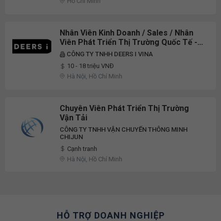
Hồ Chí Minh
Nhân Viên Kinh Doanh / Sales / Nhân
Viên Phát Triển Thị Trường Quốc Tế -
Lương Từ 10 - 18 Triệu ++ / Tháng -
CÔNG TY TNHH DEERS I VINA
Làm Việc Tại Hà Nội, HCM
10 - 18 triệu VNĐ
Hà Nội, Hồ Chí Minh
Chuyên Viên Phát Triển Thị Trường
Vận Tải
CÔNG TY TNHH VẬN CHUYỂN THÔNG MINH
CHIJUN
Cạnh tranh
Hà Nội, Hồ Chí Minh
HỖ TRỢ DOANH NGHIỆP