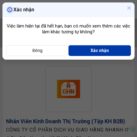
Xác nhận
Việc làm hiện tại đã hết hạn, bạn có muốn xem thêm các việc
làm khác tương tự không?
TÌM VIỆC
Đóng
Xác nhận
Nhân Viên Kinh Doanh
Thị Trường (Tệp KH B2B)
CÔNG TY CỔ PHẦN DỊCH VỤ GIAO HÀNG NHANH