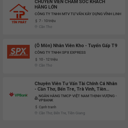
CHUYÊN VIÊN CHĂM SÓC KHÁCH
HÀNG LỚN
CÔNG TY TNHH MTV TƯ VẤN XÂY DỰNG VĨNH LINH
7 - 10 triệu
Cần Thơ
(Ô Môn) Nhân Viên Kho - Tuyển Gấp T9
CÔNG TY TNHH SPX EXPRESS
10 - 12 triệu
Cần Thơ
Chuyên Viên Tư Vấn Tài Chính Cá Nhân
- Cần Thơ, Bến Tre, Trà Vinh, Tiền
Giang, Kiên Giang - TA142
NGÂN HÀNG TMCP VIỆT NAM THỊNH VƯỢNG -
VPBANK
Cạnh tranh
Cần Thơ, Bến Tre, Tiền Giang