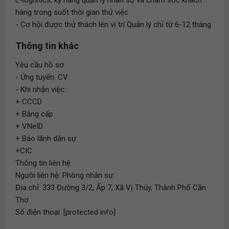
E-logistics, kỹ năng quản lý nhân sự và chăm sóc khách
hàng trong suốt thời gian thử việc
- Cơ hội được thử thách lên vị trí Quản lý chỉ từ 6-12 tháng
Thông tin khác
Yêu cầu hồ sơ
- Ứng tuyển: CV
- Khi nhận việc:
+ CCCD
+ Bằng cấp
+ VNeID
+ Bảo lãnh dân sự
+CIC
Thông tin liên hệ
Người liên hệ: Phòng nhân sự
Địa chỉ: 333 Đường 3/2, Ấp 7, Xã Vị Thủy, Thành Phố Cần
Thơ
Số điện thoại: [protected info]