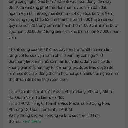
tảng công nghệ. Sau hơn 7 năm đi vào hoạt động, đến nay
GHTK đã và đang phát triển lớn mạnh, vươn lên dẫn đầu
ngành Vận tải thương mại điện tử - E-Logistics tại Việt Nam,
phủ sóng rộng khắp 63 tỉnh thành, hơn 11.000 huyện xã với
quy mô hơn 20 trung tâm vận hành, hơn 1.000 chi nhánh bưu
cục, hơn 500.000m2 tổng diện tích kho bãi và hơn 27.000 nhân
viên.
Thành công của GHTK được xây nên trước hết từ niềm tin
rằng, cốt lõi của vận hành phải ở bàn tay con người. Ở
Giaohangtietkiem, mỗi cá nhân luôn được đảm bảo có đủ
không gian để phát huy tối đa năng lực, được trao quyền để
làm việc độc lập, đồng thời tự học hỏi qua nhiều trải nghiệm và
thử thách để hoàn thiện bản thân.
Trụ sở chính: Tòa nhà VTV, số 8 Phạm Hùng, Phường Mễ Trì
Hạ, Quận Nam Từ Liêm, Hà Nội;
Trụ sở HCM: Tầng 6, Tòa nhà Pico Plaza, số 20 Cộng Hòa,
Phường 12, Quận Tân Bình, TP.HCM.
Và hệ thống kho, văn phòng và bưu cục trên 63 tỉnh
thành.