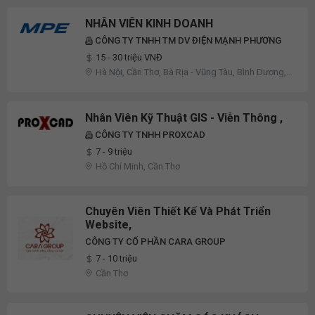
NHÂN VIÊN KINH DOANH
CÔNG TY TNHH TM DV ĐIỆN MẠNH PHƯƠNG
15 - 30 triệu VNĐ
Hà Nội, Cần Thơ, Bà Rịa - Vũng Tàu, Bình Dương,
Bình Phước, Cao Bằng, Điện Biên, Đồng Nai, Hà
Nam, Khánh Hòa, Lai Châu, Lâm Đồng, Long An,
Nam Định, Sơn La, Tây Ninh, Tiền Giang
Nhân Viên Kỹ Thuật GIS - Viễn Thông ,
CÔNG TY TNHH PROXCAD
7 - 9 triệu
Hồ Chí Minh, Cần Thơ
Chuyên Viên Thiết Kế Và Phát Triển
Website,
CÔNG TY CỔ PHẦN CARA GROUP
7 - 10 triệu
Cần Thơ