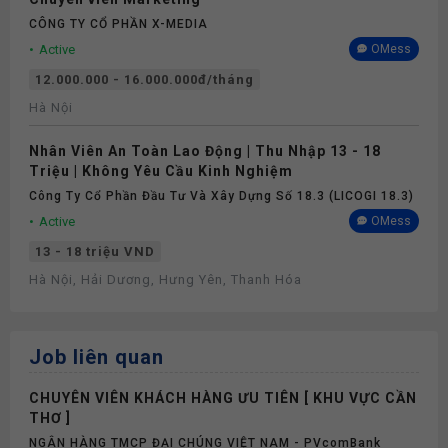
CÔNG TY CỔ PHẦN X-MEDIA
Active
OMess
12.000.000 - 16.000.000đ/tháng
Hà Nội
Nhân Viên An Toàn Lao Động | Thu Nhập 13 - 18
Triệu | Không Yêu Cầu Kinh Nghiệm
Công Ty Cổ Phần Đầu Tư Và Xây Dựng Số 18.3 (LICOGI 18.3)
Active
OMess
13 - 18 triệu VND
Hà Nội, Hải Dương, Hưng Yên, Thanh Hóa
Job liên quan
CHUYÊN VIÊN KHÁCH HÀNG ƯU TIÊN [ KHU VỰC CẦN
THƠ ]
NGÂN HÀNG TMCP ĐẠI CHÚNG VIỆT NAM - PVcomBank