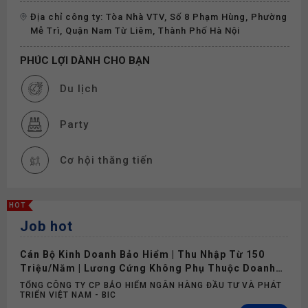
Địa chỉ công ty: Tòa Nhà VTV, Số 8 Phạm Hùng, Phường
Mễ Trì, Quận Nam Từ Liêm, Thành Phố Hà Nội
PHÚC LỢI DÀNH CHO BẠN
Du lịch
Party
Cơ hội thăng tiến
Đào tạo
HOT
Job hot
Thưởng
Cán Bộ Kinh Doanh Bảo Hiểm | Thu Nhập Từ 150
Phụ cấp
Triệu/Năm | Lương Cứng Không Phụ Thuộc Doanh
Số
TỔNG CÔNG TY CP BẢO HIỂM NGÂN HÀNG ĐẦU TƯ VÀ PHÁT
TRIỂN VIỆT NAM - BIC
Nghỉ phép