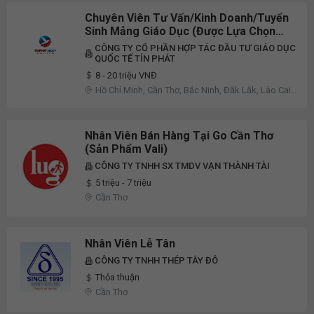
Chuyên Viên Tư Vấn/Kinh Doanh/Tuyển
Sinh Mảng Giáo Dục (Được Lựa Chọn
Địa Điểm Làm Việc)
CÔNG TY CỔ PHẦN HỢP TÁC ĐẦU TƯ GIÁO DỤC
QUỐC TẾ TÍN PHÁT
8 - 20 triệu VNĐ
Hồ Chí Minh, Cần Thơ, Bắc Ninh, Đắk Lắk, Lào Cai,
Quảng Trị, Sơn La, Thừa Thiên Huế, Tuyên Quang
Nhân Viên Bán Hàng Tại Go Cần Thơ
(sản Phẩm Vali)
CÔNG TY TNHH SX TMDV VẠN THÀNH TÀI
5 triệu - 7 triệu
Cần Thơ
Nhân Viên Lễ Tân
CÔNG TY TNHH THÉP TÂY ĐÔ
Thỏa thuận
Cần Thơ