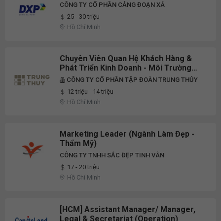
CÔNG TY CỔ PHẦN CẢNG ĐOẠN XÁ
25 - 30 triệu
Hồ Chí Minh
Chuyên Viên Quan Hệ Khách Hàng &
Phát Triển Kinh Doanh - Môi Trường
Spa
CÔNG TY CỔ PHẦN TẬP ĐOÀN TRUNG THỦY
12 triệu - 14 triệu
Hồ Chí Minh
Marketing Leader (Ngành Làm Đẹp -
Thẩm Mỹ)
CÔNG TY TNHH SẮC ĐẸP TINH VÂN
17 - 20 triệu
Hồ Chí Minh
[HCM] Assistant Manager/ Manager,
Legal & Secretariat (Operation)