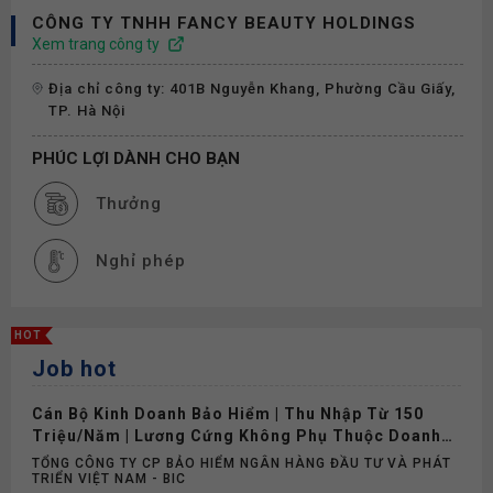
CÔNG TY TNHH FANCY BEAUTY HOLDINGS
Xem trang công ty
Địa chỉ công ty: 401B Nguyễn Khang, Phường Cầu Giấy,
TP. Hà Nội
PHÚC LỢI DÀNH CHO BẠN
Thưởng
Nghỉ phép
HOT
Job hot
Cán Bộ Kinh Doanh Bảo Hiểm | Thu Nhập Từ 150
Triệu/Năm | Lương Cứng Không Phụ Thuộc Doanh
Số
TỔNG CÔNG TY CP BẢO HIỂM NGÂN HÀNG ĐẦU TƯ VÀ PHÁT
TRIỂN VIỆT NAM - BIC