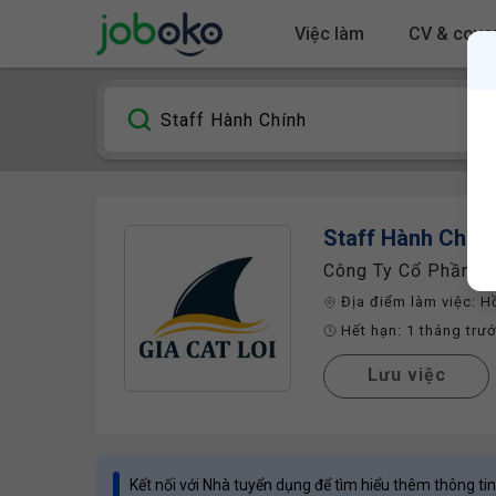
Việc làm
CV & cover
Staff Hành Chính
Công Ty Cổ Phần Gi
Địa điểm làm việc:
H
Hết hạn:
1 tháng trư
Lưu việc
Kết nối với Nhà tuyển dụng để tìm hiểu thêm thông tin