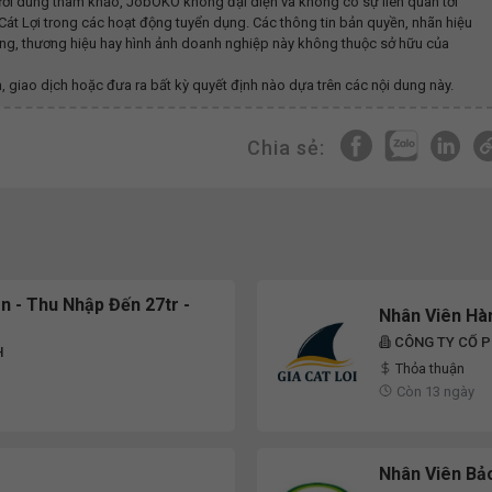
ời dùng tham khảo, JobOKO không đại diện và không có sự liên quan tới
Cát Lợi
trong các hoạt động tuyển dụng. Các thông tin bản quyền, nhãn hiệu
dung, thương hiệu hay hình ảnh doanh nghiệp này không thuộc sở hữu của
, giao dịch hoặc đưa ra bất kỳ quyết định nào dựa trên các nội dung này.
Chia sẻ:
n - Thu Nhập Đến 27tr -
Nhân Viên Hà
CÔNG TY CỔ P
H
Thỏa thuận
Còn 13 ngày
Nhân Viên Bảo