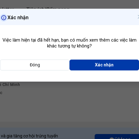
 letter
Tiện ích/Cẩm nang
Xác nhận
Hồ Chí Minh
Ngành ngh
Việc làm hiện tại đã hết hạn, bạn có muốn xem thêm các việc làm
khác tương tự không?
Đóng
Xác nhận
ao Dịch Hàng Hóa Gia Cát Lợi
ồ Chí Minh
ớc
 và gia tăng cơ hội trúng tuyển