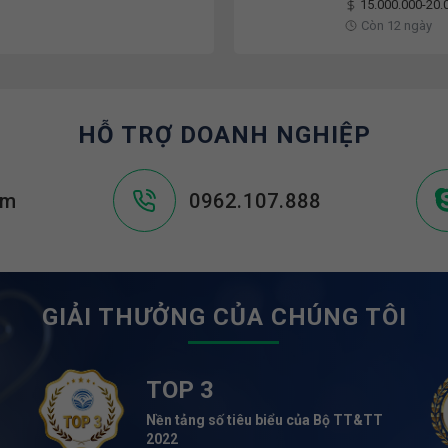
15.000.000-20.
Còn 12 ngày
HỖ TRỢ DOANH NGHIỆP
om
0962.107.888
GIẢI THƯỞNG CỦA CHÚNG TÔI
TOP 3
Nền tảng số tiêu biểu của Bộ TT&TT
2022