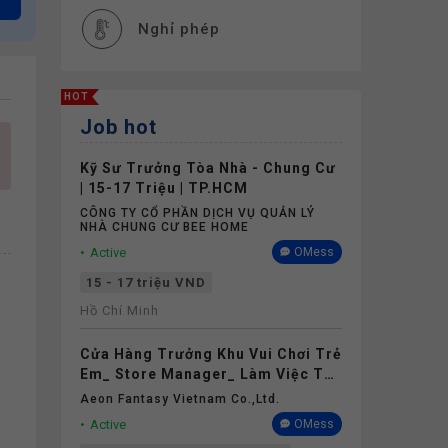
Nghỉ phép
HOT
Job hot
Kỹ Sư Trưởng Tòa Nhà - Chung Cư
| 15-17 Triệu | TP.HCM
CÔNG TY CỔ PHẦN DỊCH VỤ QUẢN LÝ
NHÀ CHUNG CƯ BEE HOME
Active
OMess
15 - 17 triệu VND
Hồ Chí Minh
Cửa Hàng Trưởng Khu Vui Chơi Trẻ
Em_ Store Manager_ Làm Việc Tại
Aeon Mall Thanh Hóa
Aeon Fantasy Vietnam Co.,ltd.
Active
OMess