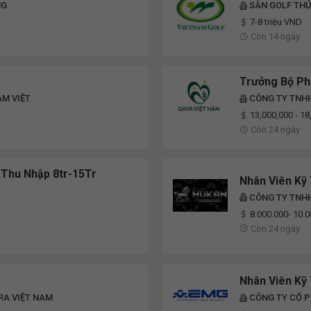
NG
SÂN GOLF THỦ
7-8 triệu VND
Còn 14 ngày
Trưởng Bộ Ph
AM VIỆT
CÔNG TY TNHH
13,000,000 - 1
Còn 24 ngày
- Thu Nhập 8tr-15Tr
Nhân Viên Kỹ
CÔNG TY TNH
8.000.000- 10.
Còn 24 ngày
Nhân Viên Kỹ
RA VIỆT NAM
CÔNG TY CỔ 