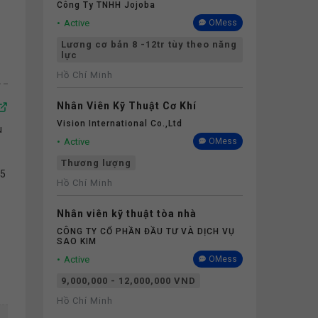
Công Ty TNHH Jojoba
Active
OMess
Lương cơ bản 8 -12tr tùy theo năng
lực
Hồ Chí Minh
Nhân Viên Kỹ Thuật Cơ Khí
Vision International Co.,Ltd
u
Active
OMess
Thương lượng
 5
Hồ Chí Minh
Nhân viên kỹ thuật tòa nhà
CÔNG TY CỔ PHẦN ĐẦU TƯ VÀ DỊCH VỤ
SAO KIM
Active
OMess
9,000,000 - 12,000,000 VND
Hồ Chí Minh