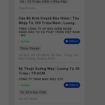
10 - 12 Triệu VND + Phụ Cấp
Thanh Hóa
Cán Bộ Kinh Doanh Bảo Hiểm | Thu
Nhập Từ 150 Triệu/Năm | Lương
Cứng Không Phụ Thuộc Doanh Số
TỔNG CÔNG TY CP BẢO HIỂM NGÂN
HÀNG ĐẦU TƯ VÀ PHÁT TRIỂN VIỆT NAM
- BIC
Active
OMess
Thỏa Thuận
Hà Nội, Hồ Chí Minh, Bà Rịa - Vũng Tàu,
Hải Dương, Quảng Ninh
Kỹ Thuật Xưởng May | Lương Từ 20
Triệu | TP.HCM
CÔNG TY TNHH MAY MẶC QTF
Active
OMess
Từ 20 triệu VND
Hồ Chí Minh