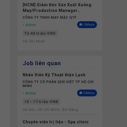
[HCM] Giám Đốc Sản Xuất Xưởng
May/Production Manager
(Garments) - Lương 40M+
CÔNG TY TNHH MAY MẶC QTF
Active
OMess
Từ 40 triệu VND
Hồ Chí Minh
Job liên quan
Nhân Viên Kỹ Thuật Điện Lạnh
CÔNG TY CỔ PHẦN SEN VIỆT TP HỒ CHÍ
MINH
Active
OMess
10 - 17 triệu VNĐ
Hà Nội, Hồ Chí Minh, Đà Nẵng
Chuyên viên trị liệu - Spa clinic