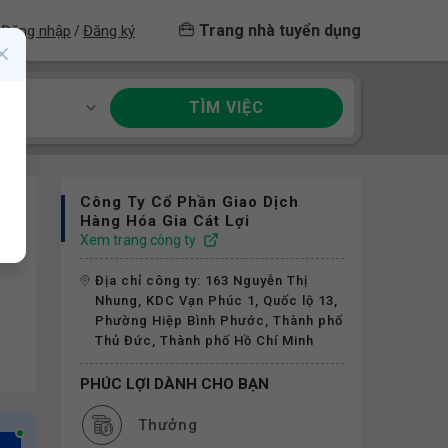
Trang nhà tuyển dụng
Đăng nhập
Đăng ký
/
TÌM VIỆC
ề
Công Ty Cổ Phần Giao Dịch
Hàng Hóa Gia Cát Lợi
Xem trang công ty
Địa chỉ công ty: 163 Nguyễn Thị
Nhung, KDC Vạn Phúc 1, Quốc lộ 13,
Phường Hiệp Bình Phước, Thành phố
Thủ Đức, Thành phố Hồ Chí Minh
PHÚC LỢI DÀNH CHO BẠN
Thưởng