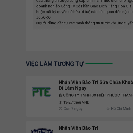
Các thông tin được cung cấp chỉ nhằm mục đích cho ngư
doanh nghiệp
Công Ty Cổ Phần Giao Dịch Hàng Hóa Gia 
hoặc bất kỳ quyền sở hữu trí tuệ nào liên quan đến nội 
JobOKO.
Người dùng cần tự xác minh thông tin trước khi ứng tuyển
VIỆC LÀM TƯƠNG TỰ
Nhân Viên Bảo Trì Sửa Chữa Khuô
Đi Làm Ngay
CÔNG TY TNHH SX HIỆP PHƯỚC THÀN
13-27 triệu VND
Còn 7 ngày
Hồ Chí Minh
Nhân Viên Bảo Trì