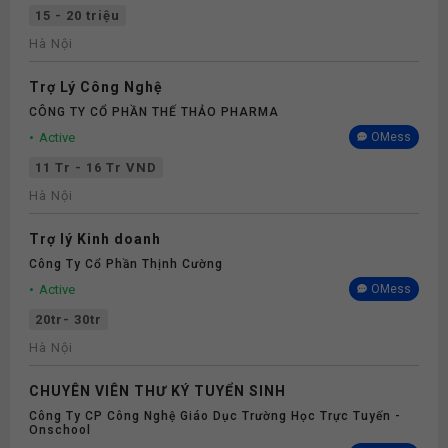
15 - 20 triệu
Hà Nội
Trợ Lý Công Nghệ
CÔNG TY CỔ PHẦN THẾ THẢO PHARMA
Active
OMess
11 Tr - 16 Tr VND
Hà Nội
Trợ lý Kinh doanh
Công Ty Cổ Phần Thịnh Cường
Active
OMess
20tr- 30tr
Hà Nội
CHUYÊN VIÊN THƯ KÝ TUYỂN SINH
Công Ty CP Công Nghệ Giáo Dục Trường Học Trực Tuyến -
Onschool