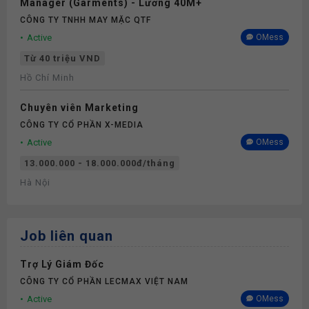
Manager (Garments) - Lương 40M+
CÔNG TY TNHH MAY MẶC QTF
Active
OMess
Từ 40 triệu VND
Hồ Chí Minh
Chuyên viên Marketing
CÔNG TY CỔ PHẦN X-MEDIA
Active
OMess
13.000.000 - 18.000.000đ/tháng
Hà Nội
Job liên quan
Trợ Lý Giám Đốc
CÔNG TY CỔ PHẦN LECMAX VIỆT NAM
Active
OMess