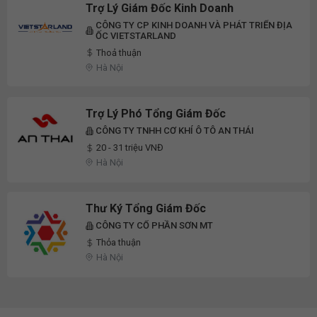
Trợ Lý Giám Đốc Kinh Doanh
CÔNG TY CP KINH DOANH VÀ PHÁT TRIỂN ĐỊA
ỐC VIETSTARLAND
Thoả thuận
Hà Nội
Trợ Lý Phó Tổng Giám Đốc
CÔNG TY TNHH CƠ KHÍ Ô TÔ AN THÁI
20 - 31 triệu VNĐ
Hà Nội
Thư Ký Tổng Giám Đốc
CÔNG TY CỔ PHẦN SƠN MT
Thỏa thuận
Hà Nội