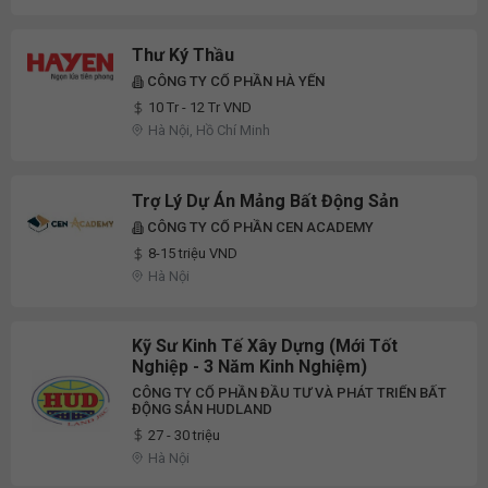
Thư Ký Thầu
CÔNG TY CỔ PHẦN HÀ YẾN
10 Tr - 12 Tr VND
Hà Nội, Hồ Chí Minh
Trợ Lý Dự Án Mảng Bất Động Sản
CÔNG TY CỔ PHẦN CEN ACADEMY
8-15 triệu VND
Hà Nội
Kỹ Sư Kinh Tế Xây Dựng (Mới Tốt
Nghiệp - 3 Năm Kinh Nghiệm)
CÔNG TY CỔ PHẦN ĐẦU TƯ VÀ PHÁT TRIỂN BẤT
ĐỘNG SẢN HUDLAND
27 - 30 triệu
Hà Nội