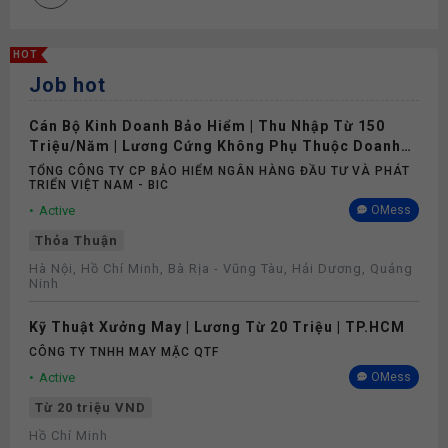
Nghỉ phép
HOT
Job hot
Bảo hiểm
Cán Bộ Kinh Doanh Bảo Hiểm | Thu Nhập Từ 150
Khám sức khỏe
Triệu/Năm | Lương Cứng Không Phụ Thuộc Doanh
Số
TỔNG CÔNG TY CP BẢO HIỂM NGÂN HÀNG ĐẦU TƯ VÀ PHÁT
TRIỂN VIỆT NAM - BIC
Active
OMess
Thỏa Thuận
Hà Nội, Hồ Chí Minh, Bà Rịa - Vũng Tàu, Hải Dương, Quảng
Ninh
Kỹ Thuật Xưởng May | Lương Từ 20 Triệu | TP.HCM
CÔNG TY TNHH MAY MẶC QTF
Active
OMess
Từ 20 triệu VND
Hồ Chí Minh