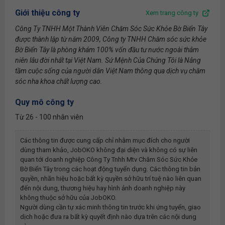
Giới thiệu công ty
Xem trang công ty
Công Ty TNHH Một Thành Viên Chăm Sóc Sức Khỏe Bờ Biển Tây
được thành lập từ năm 2009, Công ty TNHH Chăm sóc sức khỏe
Bờ Biển Tây là phòng khám 100% vốn đầu tư nước ngoài thâm
niên lâu đời nhất tại Việt Nam. Sứ Mệnh Của Chúng Tôi là Nâng
tầm cuộc sống của người dân Việt Nam thông qua dịch vụ chăm
sóc nha khoa chất lượng cao.
Quy mô công ty
Từ 26 - 100 nhân viên
Các thông tin được cung cấp chỉ nhằm mục đích cho người
dùng tham khảo, JobOKO không đại diện và không có sự liên
quan tới doanh nghiệp
Công Ty Tnhh Mtv Chăm Sóc Sức Khỏe
Bờ Biển Tây
trong các hoạt động tuyển dụng. Các thông tin bản
quyền, nhãn hiệu hoặc bất kỳ quyền sở hữu trí tuệ nào liên quan
đến nội dung, thương hiệu hay hình ảnh doanh nghiệp này
không thuộc sở hữu của JobOKO.
Người dùng cần tự xác minh thông tin trước khi ứng tuyển, giao
dịch hoặc đưa ra bất kỳ quyết định nào dựa trên các nội dung