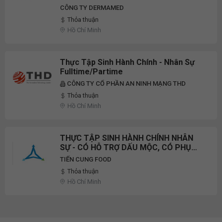
Time 2026
CÔNG TY DERMAMED
Thỏa thuận
Hồ Chí Minh
Thực Tập Sinh Hành Chính - Nhân Sự
Fulltime/Partime
CÔNG TY CỔ PHẦN AN NINH MẠNG THD
Thỏa thuận
Hồ Chí Minh
THỰC TẬP SINH HÀNH CHÍNH NHÂN
SỰ - CÓ HỖ TRỢ DẤU MỘC, CÓ PHỤ
CẤP THỰC TẬP
TIẾN CUNG FOOD
Thỏa thuận
Hồ Chí Minh