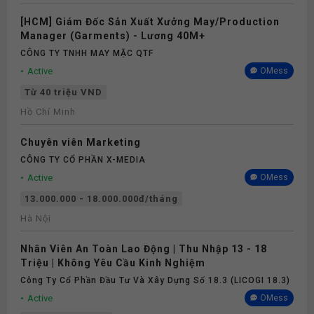
[HCM] Giám Đốc Sản Xuất Xưởng May/Production
Manager (Garments) - Lương 40M+
CÔNG TY TNHH MAY MẶC QTF
Active
OMess
Từ 40 triệu VND
Hồ Chí Minh
Chuyên viên Marketing
CÔNG TY CỔ PHẦN X-MEDIA
Active
OMess
13.000.000 - 18.000.000đ/tháng
Hà Nội
Nhân Viên An Toàn Lao Động | Thu Nhập 13 - 18
Triệu | Không Yêu Cầu Kinh Nghiệm
Công Ty Cổ Phần Đầu Tư Và Xây Dựng Số 18.3 (LICOGI 18.3)
Active
OMess