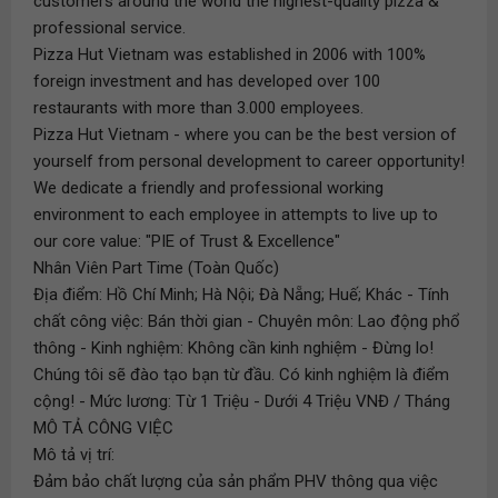
customers around the world the highest-quality pizza &
professional service.
Pizza Hut Vietnam was established in 2006 with 100%
foreign investment and has developed over 100
restaurants with more than 3.000 employees.
Pizza Hut Vietnam - where you can be the best version of
yourself from personal development to career opportunity!
We dedicate a friendly and professional working
environment to each employee in attempts to live up to
our core value: "PIE of Trust & Excellence"
Nhân Viên Part Time (Toàn Quốc)
Địa điểm: Hồ Chí Minh; Hà Nội; Đà Nẵng; Huế; Khác - Tính
chất công việc: Bán thời gian - Chuyên môn: Lao động phổ
thông - Kinh nghiệm: Không cần kinh nghiệm - Đừng lo!
Chúng tôi sẽ đào tạo bạn từ đầu. Có kinh nghiệm là điểm
cộng! - Mức lương: Từ 1 Triệu - Dưới 4 Triệu VNĐ / Tháng
MÔ TẢ CÔNG VIỆC
Mô tả vị trí:
Đảm bảo chất lượng của sản phẩm PHV thông qua việc