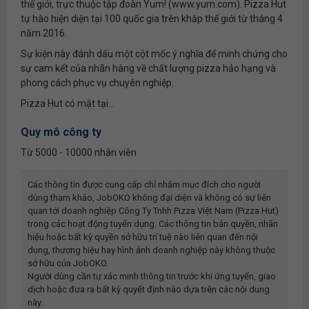
thế giới, trực thuộc tập đoàn Yum! (www.yum.com). Pizza Hut
tự hào hiện diện tại 100 quốc gia trên khắp thế giới từ tháng 4
năm 2016.
Sự kiện này đánh dấu một cột mốc ý nghĩa để minh chứng cho
sự cam kết của nhãn hàng về chất lượng pizza hảo hạng và
phong cách phục vụ chuyên nghiệp.
Pizza Hut có mặt tại...
Quy mô công ty
Từ 5000 - 10000 nhân viên
Các thông tin được cung cấp chỉ nhằm mục đích cho người
dùng tham khảo, JobOKO không đại diện và không có sự liên
quan tới doanh nghiệp
Công Ty Tnhh Pizza Việt Nam (pizza Hut)
trong các hoạt động tuyển dụng. Các thông tin bản quyền, nhãn
hiệu hoặc bất kỳ quyền sở hữu trí tuệ nào liên quan đến nội
dung, thương hiệu hay hình ảnh doanh nghiệp này không thuộc
sở hữu của JobOKO.
Người dùng cần tự xác minh thông tin trước khi ứng tuyển, giao
dịch hoặc đưa ra bất kỳ quyết định nào dựa trên các nội dung
này.