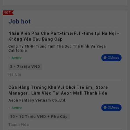
Thưởng
HOT
Job hot
Phụ cấp
Nhân Viên Pha Chế Part-time/Full-time tại Hà Nội -
Nghỉ phép
Không Yêu Cầu Bằng Cấp
Công Ty TNHH Trung Tâm Thể Dục Thể Hình Và Yoga
California
Bảo hiểm
Active
OMess
3 - 7 triệu VND
Khám sức khỏe
Hà Nội
Cửa Hàng Trưởng Khu Vui Chơi Trẻ Em_ Store
Manager_ Làm Việc Tại Aeon Mall Thanh Hóa
Aeon Fantasy Vietnam Co.,ltd.
Active
OMess
10 - 12 Triệu VND + Phụ Cấp
Thanh Hóa