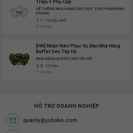
Triệu + Phụ Cấp
HỆ THỐNG NHÀ HÀNG ẨM THỰC 1102 PHAN ĐÌNH
PHÙNG
7 - 13 triệu VNĐ
Hà Nội
[HN] Nhân Viên Phục Vụ Bàn Nhà Hàng
Buffet Sen Tây Hồ
NHÀ HÀNG BUFFET SEN TÂY HỒ
8 - 12 triệu
Hà Nội
HỖ TRỢ DOANH NGHIỆP
quanly@joboko.com