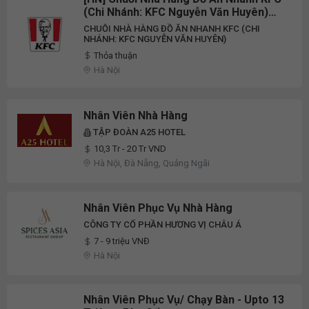
(Chi Nhánh: KFC Nguyễn Văn Huyên)
Tuyển Dụng Nhân Viên Nhà Hàng Part-
CHUỖI NHÀ HÀNG ĐỒ ĂN NHANH KFC (CHI
Time 2026
NHÁNH: KFC NGUYỄN VĂN HUYÊN)
Thỏa thuận
Hà Nội
Nhân Viên Nhà Hàng
TẬP ĐOÀN A25 HOTEL
10,3 Tr - 20 Tr VND
Hà Nội, Đà Nẵng, Quảng Ngãi
Nhân Viên Phục Vụ Nhà Hàng
CÔNG TY CỔ PHẦN HƯƠNG VỊ CHÂU Á
7 - 9 triệu VNĐ
Hà Nội
Nhân Viên Phục Vụ/ Chạy Bàn - Upto 13