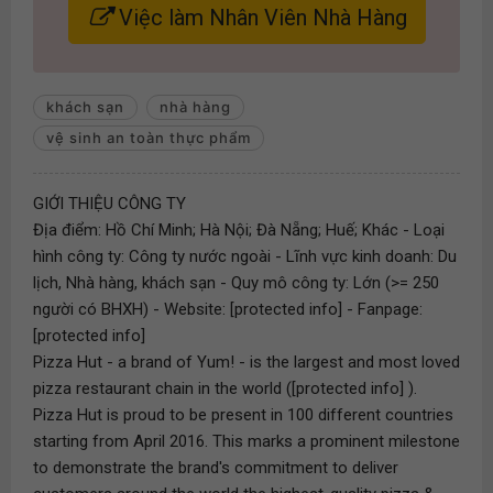
Việc làm Nhân Viên Nhà Hàng
khách sạn
nhà hàng
vệ sinh an toàn thực phẩm
GIỚI THIỆU CÔNG TY
Địa điểm: Hồ Chí Minh; Hà Nội; Đà Nẵng; Huế; Khác - Loại
hình công ty: Công ty nước ngoài - Lĩnh vực kinh doanh: Du
lịch, Nhà hàng, khách sạn - Quy mô công ty: Lớn (>= 250
người có BHXH) - Website: [protected info] - Fanpage:
[protected info]
Pizza Hut - a brand of Yum! - is the largest and most loved
pizza restaurant chain in the world ([protected info] ).
Pizza Hut is proud to be present in 100 different countries
starting from April 2016. This marks a prominent milestone
to demonstrate the brand's commitment to deliver