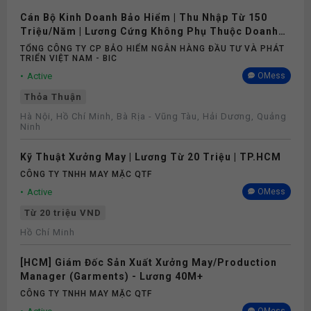
Cán Bộ Kinh Doanh Bảo Hiểm | Thu Nhập Từ 150
Triệu/Năm | Lương Cứng Không Phụ Thuộc Doanh
Số
TỔNG CÔNG TY CP BẢO HIỂM NGÂN HÀNG ĐẦU TƯ VÀ PHÁT
TRIỂN VIỆT NAM - BIC
Active
OMess
Thỏa Thuận
Hà Nội, Hồ Chí Minh, Bà Rịa - Vũng Tàu, Hải Dương, Quảng
Ninh
Kỹ Thuật Xưởng May | Lương Từ 20 Triệu | TP.HCM
CÔNG TY TNHH MAY MẶC QTF
Active
OMess
Từ 20 triệu VND
Hồ Chí Minh
[HCM] Giám Đốc Sản Xuất Xưởng May/Production
Manager (Garments) - Lương 40M+
CÔNG TY TNHH MAY MẶC QTF