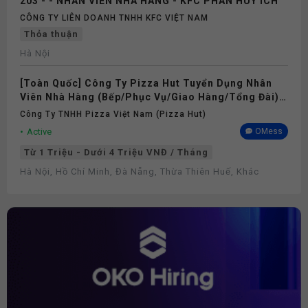
203 - - NHÂN VIÊN NHÀ HÀNG - KFC PHAN HUY ÍCH
CÔNG TY LIÊN DOANH TNHH KFC VIỆT NAM
Thỏa thuận
Hà Nội
[Toàn Quốc] Công Ty Pizza Hut Tuyển Dụng Nhân
Viên Nhà Hàng (Bếp/Phục Vụ/Giao Hàng/Tổng Đài)
Part-time/Full-time 2026
Công Ty TNHH Pizza Việt Nam (Pizza Hut)
Active
OMess
Từ 1 Triệu - Dưới 4 Triệu VNĐ / Tháng
Hà Nội, Hồ Chí Minh, Đà Nẵng, Thừa Thiên Huế, Khác