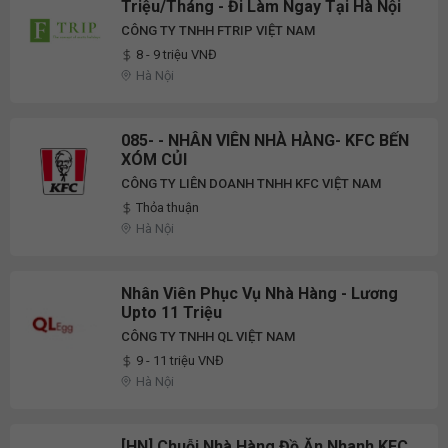
Triệu/Tháng - Đi Làm Ngay Tại Hà Nội
CÔNG TY TNHH FTRIP VIỆT NAM
8 - 9 triệu VNĐ
Hà Nội
085- - NHÂN VIÊN NHÀ HÀNG- KFC BẾN
XÓM CỦI
CÔNG TY LIÊN DOANH TNHH KFC VIỆT NAM
Thỏa thuận
Hà Nội
Nhân Viên Phục Vụ Nhà Hàng - Lương
Upto 11 Triệu
CÔNG TY TNHH QL VIỆT NAM
9 - 11 triệu VNĐ
Hà Nội
[HN] Chuỗi Nhà Hàng Đồ Ăn Nhanh KFC