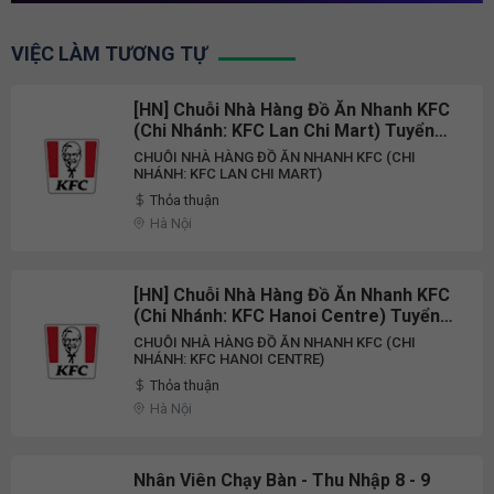
VIỆC LÀM TƯƠNG TỰ
[HN] Chuỗi Nhà Hàng Đồ Ăn Nhanh KFC
(Chi Nhánh: KFC Lan Chi Mart) Tuyển
Dụng Nhân Viên Nhà Hàng Part-Time
CHUỖI NHÀ HÀNG ĐỒ ĂN NHANH KFC (CHI
2026
NHÁNH: KFC LAN CHI MART)
Thỏa thuận
Hà Nội
[HN] Chuỗi Nhà Hàng Đồ Ăn Nhanh KFC
(Chi Nhánh: KFC Hanoi Centre) Tuyển
Dụng Nhân Viên Nhà Hàng Part-Time
CHUỖI NHÀ HÀNG ĐỒ ĂN NHANH KFC (CHI
2026
NHÁNH: KFC HANOI CENTRE)
Thỏa thuận
Hà Nội
Nhân Viên Chạy Bàn - Thu Nhập 8 - 9