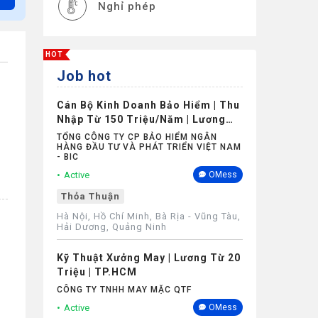
Nghỉ phép
HOT
Job hot
Cán Bộ Kinh Doanh Bảo Hiểm | Thu
Nhập Từ 150 Triệu/Năm | Lương
Cứng Không Phụ Thuộc Doanh Số
TỔNG CÔNG TY CP BẢO HIỂM NGÂN
HÀNG ĐẦU TƯ VÀ PHÁT TRIỂN VIỆT NAM
- BIC
Active
OMess
Thỏa Thuận
Hà Nội, Hồ Chí Minh, Bà Rịa - Vũng Tàu,
Hải Dương, Quảng Ninh
Kỹ Thuật Xưởng May | Lương Từ 20
Triệu | TP.HCM
CÔNG TY TNHH MAY MẶC QTF
Active
OMess