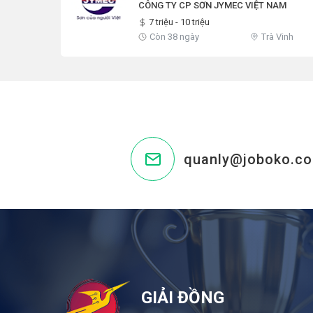
CÔNG TY CP SƠN JYMEC VIỆT NAM
7 triệu - 10 triệu
Còn 38 ngày
Trà Vinh
quanly@joboko.c
GIẢI ĐỒNG