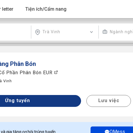
 letter
Tiện ích/Cẩm nang
Trà Vinh
Ngành ngh
àng
Phân Bón
 Cổ Phần Phân Bón EUR
à Vinh
y
Ứng tuyển
Lưu việc
OMess
 và gia tăng cơ hội trúng tuyển