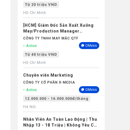
Từ 20 triệu VND
Hồ Chí Minh
[HCM] Giám Đốc Sản Xuất Xưởng
May/Production Manager
(Garments) - Lương 40M+
CÔNG TY TNHH MAY MẶC QTF
Active
OMess
Từ 40 triệu VND
Hồ Chí Minh
Chuyên viên Marketing
CÔNG TY CỔ PHẦN X-MEDIA
Active
OMess
12.000.000 - 16.000.000đ/tháng
Hà Nội
Nhân Viên An Toàn Lao Động | Thu
Nhập 13 - 18 Triệu | Không Yêu Cầu