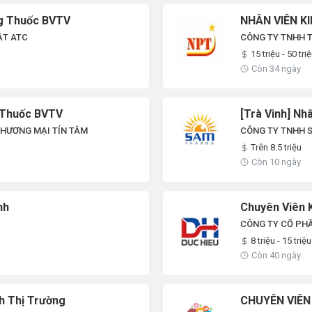
ng Thuốc BVTV
NHÂN VIÊN K
ẬT ATC
CÔNG TY TNHH 
15 triệu - 50 tri
Còn 34 ngày
g Thuốc BVTV
[Trà Vinh] Nh
THƯƠNG MẠI TÍN TÂM
CÔNG TY TNHH 
Trên 8.5 triệu
Còn 10 ngày
nh
Chuyên Viên K
CÔNG TY CỔ PHẦ
8 triệu - 15 triệu
Còn 40 ngày
nh Thị Trường
CHUYÊN VIÊN