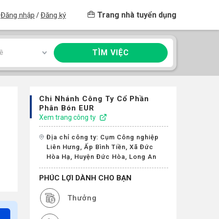
Trang nhà tuyển dụng
Đăng nhập
Đăng ký
/
TÌM VIỆC
ề
Chi Nhánh Công Ty Cổ Phần
Phân Bón EUR
Xem trang công ty
Địa chỉ công ty: Cụm Công nghiệp
Liên Hưng, Ấp Bình Tiền, Xã Đức
Hòa Hạ, Huyện Đức Hòa, Long An
PHÚC LỢI DÀNH CHO BẠN
Thưởng