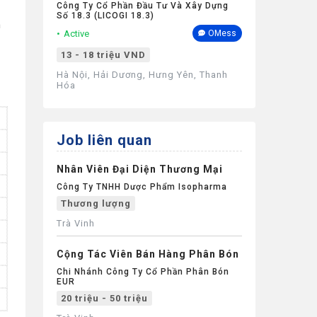
Kinh Nghiệm
Công Ty Cổ Phần Đầu Tư Và Xây Dựng
Số 18.3 (LICOGI 18.3)
h
Active
OMess
13 - 18 triệu VND
Hà Nội, Hải Dương, Hưng Yên, Thanh
Hóa
Job liên quan
Nhân Viên Đại Diện Thương Mại
Công Ty TNHH Dược Phẩm Isopharma
Thương lượng
Trà Vinh
Cộng Tác Viên Bán Hàng Phân Bón
Chi Nhánh Công Ty Cổ Phần Phân Bón
EUR
20 triệu - 50 triệu