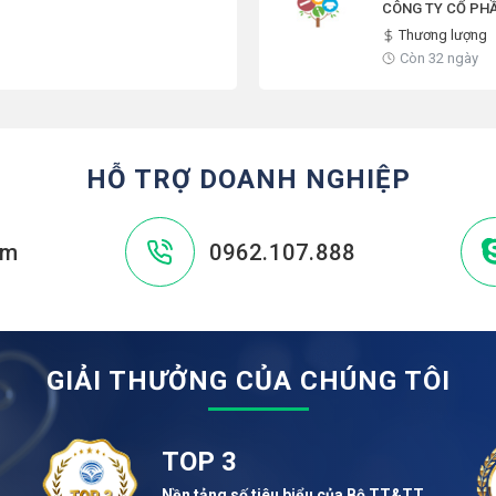
CÔNG TY CỔ PHẦ
Thương lượng
Còn 32 ngày
HỖ TRỢ DOANH NGHIỆP
om
0962.107.888
GIẢI THƯỞNG CỦA CHÚNG TÔI
TOP 3
Nền tảng số tiêu biểu của Bộ TT&TT