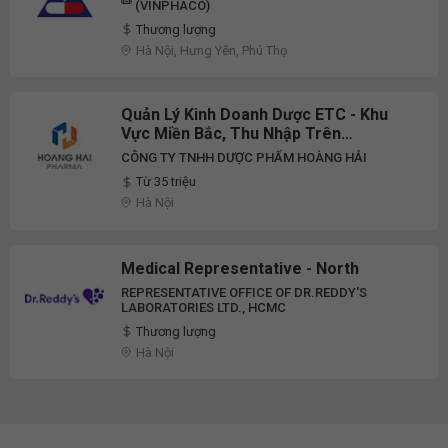
(VINPHACO)
Thương lượng
Hà Nội, Hưng Yên, Phú Thọ
Quản Lý Kinh Doanh Dược ETC - Khu
Vực Miền Bắc, Thu Nhập Trên
35tr/Tháng
CÔNG TY TNHH DƯỢC PHẨM HOÀNG HẢI
Từ 35 triệu
Hà Nội
Medical Representative - North
REPRESENTATIVE OFFICE OF DR.REDDY'S
LABORATORIES LTD., HCMC
Thương lượng
Hà Nội