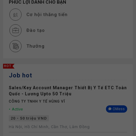
PHÚC LỢI DÀNH CHO BẠN
Cơ hội thăng tiến
Đào tạo
Thưởng
Bảo hiểm
HOT
Job hot
Khám sức khỏe
Sales/Key Account Manager Thiết Bị Y Tế ETC Toàn
Quốc - Lương Upto 50 Triệu
CÔNG TY TNHH Y TẾ HÙNG VĨ
Active
OMess
20 - 50 triệu VND
Hà Nội, Hồ Chí Minh, Cần Thơ, Lâm Đồng