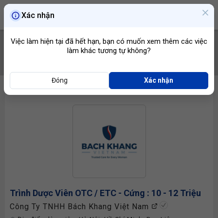
Xác nhận
Việc làm hiện tại đã hết hạn, bạn có muốn xem thêm các việc
làm khác tương tự không?
TÌM VIỆC
Đóng
Xác nhận
Trình Dược Viên OTC
/ ETC - Cứng : 10 - 12 Triệu
Công Ty TNHH Bách Khang Việt Nam