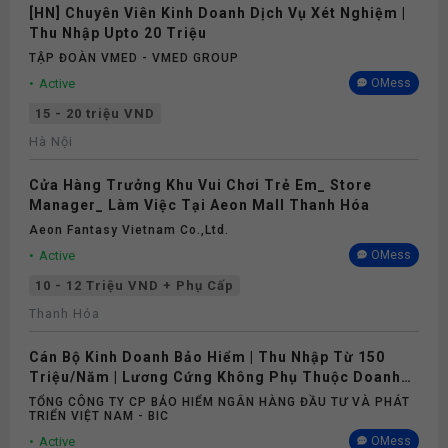
[HN] Chuyên Viên Kinh Doanh Dịch Vụ Xét Nghiệm |
Thu Nhập Upto 20 Triệu
TẬP ĐOÀN VMED - VMED GROUP
Active
OMess
15 - 20 triệu VND
Hà Nội
Cửa Hàng Trưởng Khu Vui Chơi Trẻ Em_ Store
Manager_ Làm Việc Tại Aeon Mall Thanh Hóa
Aeon Fantasy Vietnam Co.,ltd.
Active
OMess
10 - 12 Triệu VND + Phụ Cấp
Thanh Hóa
Cán Bộ Kinh Doanh Bảo Hiểm | Thu Nhập Từ 150
Triệu/Năm | Lương Cứng Không Phụ Thuộc Doanh
Số
TỔNG CÔNG TY CP BẢO HIỂM NGÂN HÀNG ĐẦU TƯ VÀ PHÁT
TRIỂN VIỆT NAM - BIC
Active
OMess