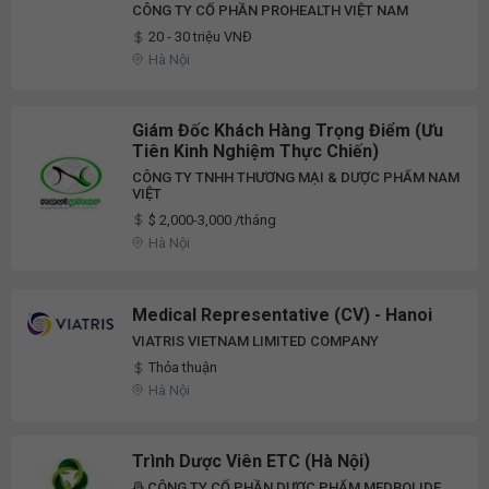
CÔNG TY CỔ PHẦN PROHEALTH VIỆT NAM
20 - 30 triệu VNĐ
Hà Nội
Giám Đốc Khách Hàng Trọng Điểm (Ưu
Tiên Kinh Nghiệm Thực Chiến)
CÔNG TY TNHH THƯƠNG MẠI & DƯỢC PHẨM NAM
VIỆT
$ 2,000-3,000 /tháng
Hà Nội
Medical Representative (CV) - Hanoi
VIATRIS VIETNAM LIMITED COMPANY
Thỏa thuận
Hà Nội
Trình Dược Viên ETC (Hà Nội)
CÔNG TY CỔ PHẦN DƯỢC PHẨM MEDBOLIDE