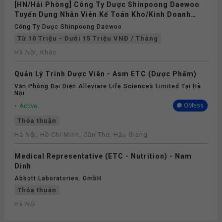
[HN/Hải Phòng] Công Ty Dược Shinpoong Daewoo
Tuyển Dụng Nhân Viên Kế Toán Kho/Kinh Doanh
Dược (Trình Dược Viên) Full-time 2026
Công Ty Dược Shinpoong Daewoo
Từ 10 Triệu - Dưới 15 Triệu VNĐ / Tháng
Hà Nội, Khác
Quản Lý Trình Dược Viên - Asm ETC (Dược Phẩm)
Văn Phòng Đại Diện Alleviare Life Sciences Limited Tại Hà
Nội
Active
OMess
Thỏa thuận
Hà Nội, Hồ Chí Minh, Cần Thơ, Hậu Giang
Medical Representative (ETC - Nutrition) - Nam
Dinh
Abbott Laboratories. GmbH
Thỏa thuận
Hà Nội