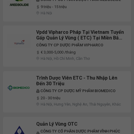
9 triệu - 15 triệu
Hà Nội
Vpdd Vipharco Pháp Tại Vietnam Tuyển
Gấp Quản Lý Vùng ( ETC) Tại Miền Bắc,
Tphcm+ Đông Nam Bộ, Miền Tây
CÔNG TY CP DƯỢC PHẨM VIPHARCO
€ 3,000-5,000 /tháng
Hà Nội, Hồ Chí Minh, Cần Thơ
Trình Dược Viên ETC - Thu Nhập Lên
Đến 30 Triệu
CÔNG TY CP DƯỢC MỸ PHẨM BIOMEDICO
20 - 30 triệu
Hà Nội, Hưng Yên, Nghệ An, Thái Nguyên, Khác
Quản Lý Vùng OTC
CÔNG TY CỔ PHẦN DƯỢC PHẨM VĨNH PHÚC