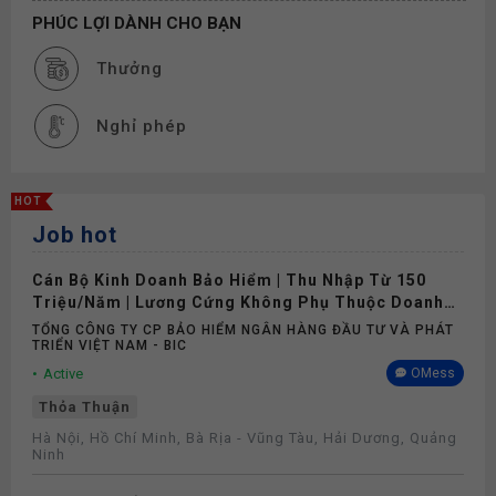
PHÚC LỢI DÀNH CHO BẠN
Thưởng
Nghỉ phép
HOT
Job hot
Cán Bộ Kinh Doanh Bảo Hiểm | Thu Nhập Từ 150
Triệu/Năm | Lương Cứng Không Phụ Thuộc Doanh
Số
TỔNG CÔNG TY CP BẢO HIỂM NGÂN HÀNG ĐẦU TƯ VÀ PHÁT
TRIỂN VIỆT NAM - BIC
Active
OMess
Thỏa Thuận
Hà Nội, Hồ Chí Minh, Bà Rịa - Vũng Tàu, Hải Dương, Quảng
Ninh