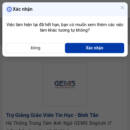
Xác nhận
Việc làm hiện tại đã hết hạn, bạn có muốn xem thêm các việc
làm khác tương tự không?
TÌM VIỆC
Đóng
Xác nhận
Trợ Giảng
Giáo Viên Tin Học
- Bình Tân
Hệ Thống Trung Tâm Anh Ngữ GEMS English