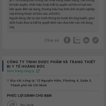
Bị Y Tế Hoàng Đức
trong các hoạt động tuyển dụng. Các thông
tin bản quyền, nhãn hiệu hoặc bất kỳ quyền sở hữu trí tuệ nào
liên quan đến nội dung, thương hiệu hay hình ảnh doanh nghiệp
này không thuộc sở hữu của JobOKO.
Người dùng cần tự xác minh thông tin trước khi ứng tuyển, giao
dịch hoặc đưa ra bất kỳ quyết định nào dựa trên các nội dung
này.
Chia sẻ:
CÔNG TY TNHH DƯỢC PHẨM VÀ TRANG THIẾT
BỊ Y TẾ HOÀNG ĐỨC
Xem trang công ty
Địa chỉ công ty: 12 Nguyễn Hiền, Phường 4, Quận 3,
Thành phố Hồ Chí Minh
PHÚC LỢI DÀNH CHO BẠN
Du lịch