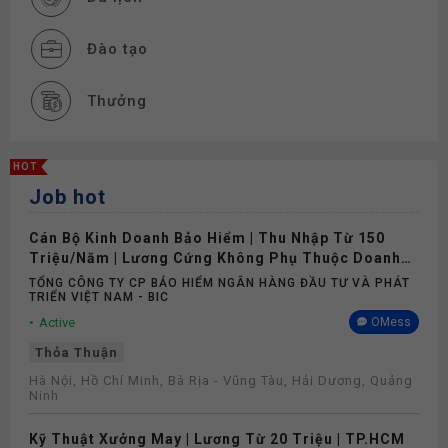
Đào tạo
Thưởng
Bảo hiểm
HOT
Job hot
Khám sức khỏe
Cán Bộ Kinh Doanh Bảo Hiểm | Thu Nhập Từ 150
Triệu/Năm | Lương Cứng Không Phụ Thuộc Doanh
Số
TỔNG CÔNG TY CP BẢO HIỂM NGÂN HÀNG ĐẦU TƯ VÀ PHÁT
TRIỂN VIỆT NAM - BIC
Active
OMess
Thỏa Thuận
Hà Nội, Hồ Chí Minh, Bà Rịa - Vũng Tàu, Hải Dương, Quảng
Ninh
Kỹ Thuật Xưởng May | Lương Từ 20 Triệu | TP.HCM