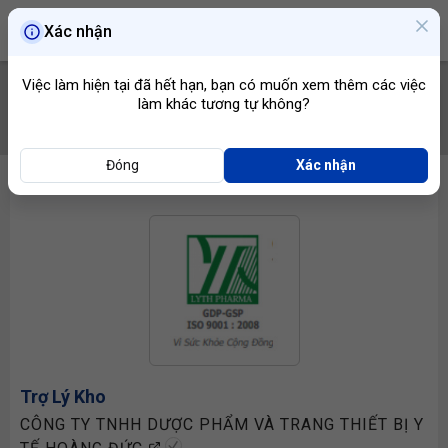
Xác nhận
Việc làm hiện tại đã hết hạn, bạn có muốn xem thêm các việc
làm khác tương tự không?
TÌM VIỆC
Đóng
Xác nhận
Trợ Lý Kho
CÔNG TY TNHH DƯỢC PHẨM VÀ TRANG THIẾT BỊ Y