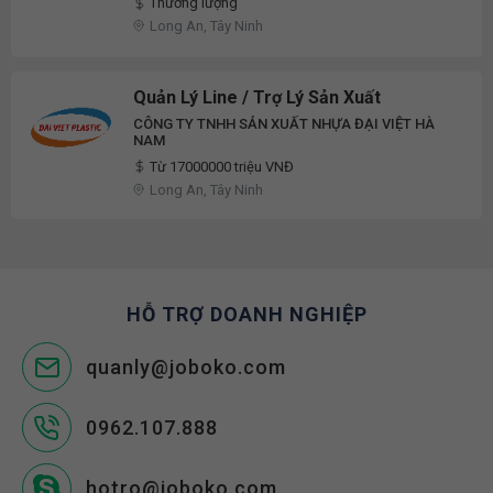
Thương lượng
Long An, Tây Ninh
Quản Lý Line / Trợ Lý Sản Xuất
CÔNG TY TNHH SẢN XUẤT NHỰA ĐẠI VIỆT HÀ
NAM
Từ 17000000 triệu VNĐ
Long An, Tây Ninh
HỖ TRỢ DOANH NGHIỆP
quanly@joboko.com
0962.107.888
hotro@joboko.com