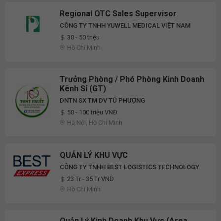
Regional OTC Sales Supervisor
CÔNG TY TNHH YUWELL MEDICAL VIỆT NAM
30 - 50 triệu
Hồ Chí Minh
Trưởng Phòng / Phó Phòng Kinh Doanh
Kênh Sỉ (GT)
DNTN SX TM DV TÚ PHƯỢNG
50 - 100 triệu VNĐ
Hà Nội, Hồ Chí Minh
QUẢN LÝ KHU VỰC
CÔNG TY TNHH BEST LOGISTICS TECHNOLOGY
23 Tr - 35 Tr VND
Hồ Chí Minh
Quản Lý Kinh Doanh Khu Vực (Area