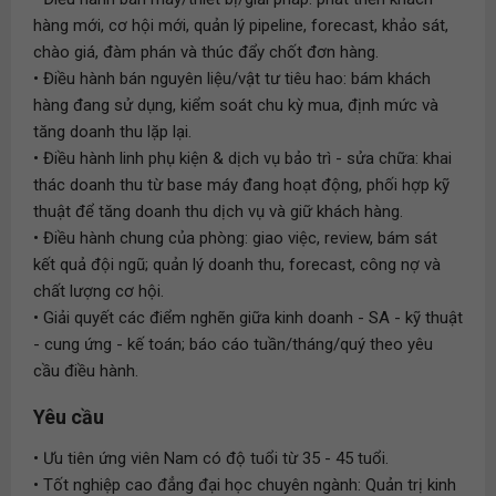
hàng mới, cơ hội mới, quản lý pipeline, forecast, khảo sát,
chào giá, đàm phán và thúc đẩy chốt đơn hàng.
• Điều hành bán nguyên liệu/vật tư tiêu hao: bám khách
hàng đang sử dụng, kiểm soát chu kỳ mua, định mức và
tăng doanh thu lặp lại.
• Điều hành linh phụ kiện & dịch vụ bảo trì - sửa chữa: khai
thác doanh thu từ base máy đang hoạt động, phối hợp kỹ
thuật để tăng doanh thu dịch vụ và giữ khách hàng.
• Điều hành chung của phòng: giao việc, review, bám sát
kết quả đội ngũ; quản lý doanh thu, forecast, công nợ và
chất lượng cơ hội.
• Giải quyết các điểm nghẽn giữa kinh doanh - SA - kỹ thuật
- cung ứng - kế toán; báo cáo tuần/tháng/quý theo yêu
cầu điều hành.
Yêu cầu
• Ưu tiên ứng viên Nam có độ tuổi từ 35 - 45 tuổi.
• Tốt nghiệp cao đẳng đại học chuyên ngành: Quản trị kinh