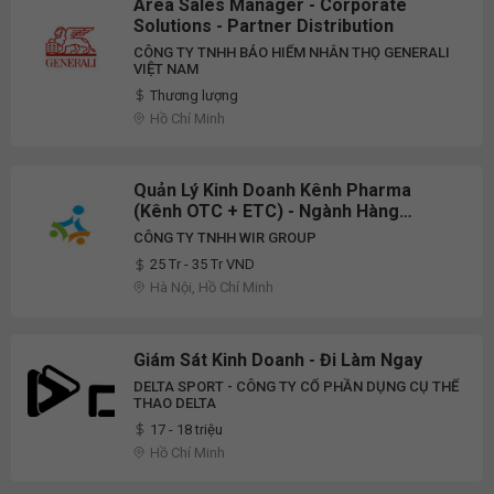
Area Sales Manager - Corporate
Solutions - Partner Distribution
CÔNG TY TNHH BẢO HIỂM NHÂN THỌ GENERALI
VIỆT NAM
Thương lượng
Hồ Chí Minh
Quản Lý Kinh Doanh Kênh Pharma
(Kênh OTC + ETC) - Ngành Hàng
Beauty & Health
CÔNG TY TNHH WIR GROUP
25 Tr - 35 Tr VND
Hà Nội, Hồ Chí Minh
Giám Sát Kinh Doanh - Đi Làm Ngay
DELTA SPORT - CÔNG TY CỔ PHẦN DỤNG CỤ THỂ
THAO DELTA
17 - 18 triệu
Hồ Chí Minh