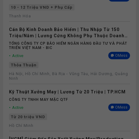
10 - 12 Triệu VND + Phụ Cấp
Thanh Hóa
Cán Bộ Kinh Doanh Bảo Hiểm | Thu Nhập Từ 150
Triệu/Năm | Lương Cứng Không Phụ Thuộc Doanh
Số
TỔNG CÔNG TY CP BẢO HIỂM NGÂN HÀNG ĐẦU TƯ VÀ PHÁT
TRIỂN VIỆT NAM - BIC
Active
OMess
Thỏa Thuận
Hà Nội, Hồ Chí Minh, Bà Rịa - Vũng Tàu, Hải Dương, Quảng
Ninh
Kỹ Thuật Xưởng May | Lương Từ 20 Triệu | TP.HCM
CÔNG TY TNHH MAY MẶC QTF
Active
OMess
Từ 20 triệu VND
Hồ Chí Minh