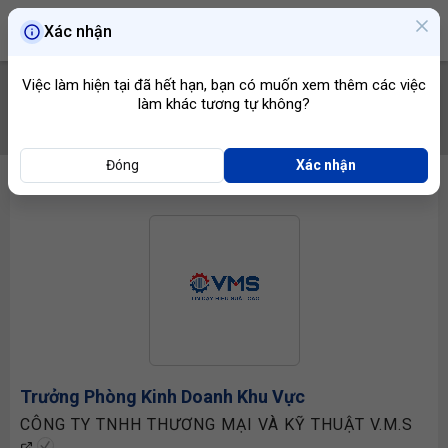
Xác nhận
Việc làm hiện tại đã hết hạn, bạn có muốn xem thêm các việc
làm khác tương tự không?
TÌM VIỆC
Đóng
Xác nhận
Trưởng Phòng Kinh Doanh
Khu Vực
CÔNG TY TNHH THƯƠNG MẠI VÀ KỸ THUẬT V.M.S