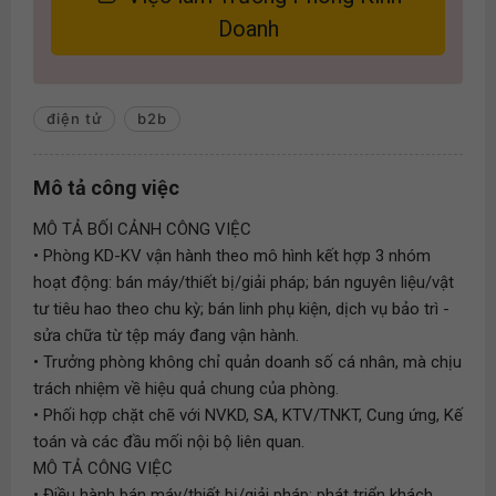
Doanh
điện tử
b2b
Mô tả công việc
MÔ TẢ BỐI CẢNH CÔNG VIỆC
• Phòng KD-KV vận hành theo mô hình kết hợp 3 nhóm
hoạt động: bán máy/thiết bị/giải pháp; bán nguyên liệu/vật
tư tiêu hao theo chu kỳ; bán linh phụ kiện, dịch vụ bảo trì -
sửa chữa từ tệp máy đang vận hành.
• Trưởng phòng không chỉ quản doanh số cá nhân, mà chịu
trách nhiệm về hiệu quả chung của phòng.
• Phối hợp chặt chẽ với NVKD, SA, KTV/TNKT, Cung ứng, Kế
toán và các đầu mối nội bộ liên quan.
MÔ TẢ CÔNG VIỆC
• Điều hành bán máy/thiết bị/giải pháp: phát triển khách