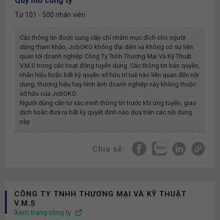
Quy mô công ty
Từ 101 - 500 nhân viên
Các thông tin được cung cấp chỉ nhằm mục đích cho người
dùng tham khảo, JobOKO không đại diện và không có sự liên
quan tới doanh nghiệp
Công Ty Tnhh Thương Mại Và Kỹ Thuật
V.m.s
trong các hoạt động tuyển dụng. Các thông tin bản quyền,
nhãn hiệu hoặc bất kỳ quyền sở hữu trí tuệ nào liên quan đến nội
dung, thương hiệu hay hình ảnh doanh nghiệp này không thuộc
sở hữu của JobOKO.
Người dùng cần tự xác minh thông tin trước khi ứng tuyển, giao
dịch hoặc đưa ra bất kỳ quyết định nào dựa trên các nội dung
này.
Chia sẻ:
CÔNG TY TNHH THƯƠNG MẠI VÀ KỸ THUẬT
V.M.S
Xem trang công ty