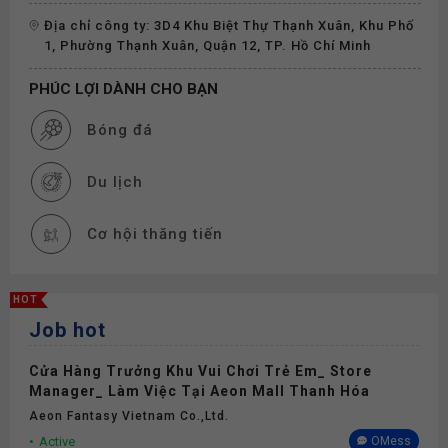
Địa chỉ công ty: 3D4 Khu Biệt Thự Thạnh Xuân, Khu Phố
1, Phường Thạnh Xuân, Quận 12, TP. Hồ Chí Minh
PHÚC LỢI DÀNH CHO BẠN
Bóng đá
Du lịch
Cơ hội thăng tiến
Đào tạo
HOT
Job hot
Thưởng
Cửa Hàng Trưởng Khu Vui Chơi Trẻ Em_ Store
Phụ cấp
Manager_ Làm Việc Tại Aeon Mall Thanh Hóa
Aeon Fantasy Vietnam Co.,ltd.
Bảo hiểm
Active
OMess