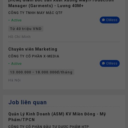
[HCM] Giám Đốc Sản Xuất Xưởng May/Production
Manager (Garments) - Lương 40M+
CÔNG TY TNHH MAY MẶC QTF
Active
OMess
Từ 40 triệu VND
Hồ Chí Minh
Chuyên viên Marketing
CÔNG TY CỔ PHẦN X-MEDIA
Active
OMess
13.000.000 - 18.000.000đ/tháng
Hà Nội
Job liên quan
Quản Lý Kinh Doanh (ASM) KV Miền Đông - Mỹ
Phẩm/TPCN
CÔNG TY CỔ PHẦN ĐẦU TƯ DƯỢC PHẨM HTP