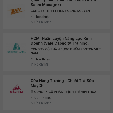
Sales Manager)
CÔNG TY TNHH THIÊN HOÀNG NGUYÊN
Thoả thuận
Hồ Chí Minh
HCM_Huấn Luyện Năng Lực Kinh
Doanh (Sale Capacity Training
Manager)
CÔNG TY CỔ PHẦN DƯỢC PHẨM BOSTON VIỆT
NAM
Thỏa thuận
Hồ Chí Minh
Cửa Hàng Trưởng - Chuỗi Trà Sữa
MayCha
CÔNG TY CỔ PHẦN THỊNH THẾ VINH HOA
9.2 - 14 triệu
Hồ Chí Minh