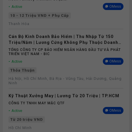
Active
OMess
10 - 12 Triệu VND + Phụ Cấp
Thanh Hóa
Cán Bộ Kinh Doanh Bảo Hiểm | Thu Nhập Từ 150
Triệu/Năm | Lương Cứng Không Phụ Thuộc Doanh
Số
TỔNG CÔNG TY CP BẢO HIỂM NGÂN HÀNG ĐẦU TƯ VÀ PHÁT
TRIỂN VIỆT NAM - BIC
Active
OMess
Thỏa Thuận
Hà Nội, Hồ Chí Minh, Bà Rịa - Vũng Tàu, Hải Dương, Quảng
Ninh
Kỹ Thuật Xưởng May | Lương Từ 20 Triệu | TP.HCM
CÔNG TY TNHH MAY MẶC QTF
Active
OMess
Từ 20 triệu VND
Hồ Chí Minh