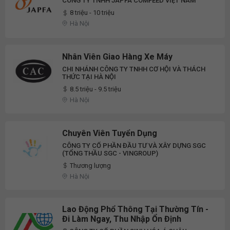
CÔNG TY TNHH JAPFA COMFEED VIỆT NAM
8 triệu - 10 triệu
Hà Nội
Nhân Viên Giao Hàng Xe Máy
CHI NHÁNH CÔNG TY TNHH CƠ HỘI VÀ THÁCH
THỨC TẠI HÀ NỘI
8.5 triệu - 9.5 triệu
Hà Nội
Chuyên Viên Tuyển Dụng
CÔNG TY CỔ PHẦN ĐẦU TƯ VÀ XÂY DỰNG SGC
(TỔNG THẦU SGC - VINGROUP)
Thương lượng
Hà Nội
Lao Động Phổ Thông Tại Thường Tín -
Đi Làm Ngay, Thu Nhập Ổn Định