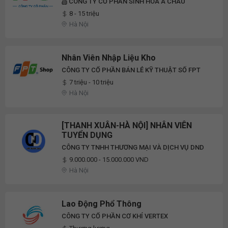
CÔNG TY CỔ PHẦN SINH HÓA Á CHÂU
8 - 15 triệu
Hà Nội
Nhân Viên Nhập Liệu Kho
CÔNG TY CỔ PHẦN BÁN LẺ KỸ THUẬT SỐ FPT
7 triệu - 10 triệu
Hà Nội
[THANH XUÂN-HÀ NỘI] NHÂN VIÊN
TUYỂN DỤNG
CÔNG TY TNHH THƯƠNG MẠI VÀ DỊCH VỤ DND
9.000.000 - 15.000.000 VND
Hà Nội
Lao Động Phổ Thông
CÔNG TY CỔ PHẦN CƠ KHÍ VERTEX