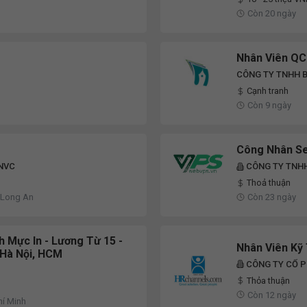
Còn 20 ngày
Nhân Viên QC
CÔNG TY TNHH B
Cạnh tranh
Còn 9 ngày
Công Nhân Se
VNVC
CÔNG TY TNH
Thoả thuận
 Long An
Còn 23 ngày
 Mực In - Lương Từ 15 -
Nhân Viên Kỹ
 Hà Nội, HCM
CÔNG TY CỔ P
GROUP
Thỏa thuận
Còn 12 ngày
hí Minh