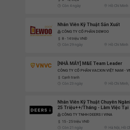
Còn 4 ngày
Hồ Chí Minh
Nhân Viên Kỹ Thuật Sản Xuất
CÔNG TY CỔ PHẦN DEWOO
8 - 14 triệu VNĐ
Còn 29 ngày
Hồ Chí Minh
[NHÀ MÁY] M&E Team Leader
CÔNG TY CỔ PHẦN VACXIN VIỆT NAM - 
Cạnh tranh
Còn 23 ngày
Hồ Chí Minh,
Nhân Viên Kỹ Thuật Chuyên Ngành
25 Triệu++/Tháng - Làm Việc Tại
CÔNG TY TNHH DEERS I VINA
15 - 25 triệu VNĐ
Còn 21 ngày
Hà Nội, Hồ C