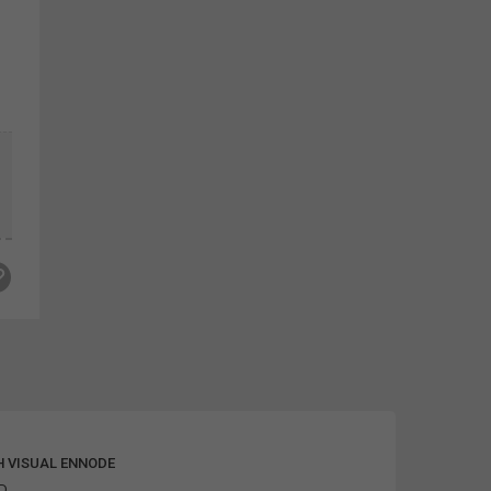
H VISUAL ENNODE
ND