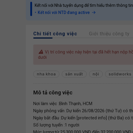
Kết nối với Nhà tuyển dụng để tìm hiểu thêm thông tin
Kết nối với NTD đang active
Chi tiết công việc
Giới thiệu công ty
Vị trí công việc này hiện tại đã hết hạn nộp 
dưới
nha khoa
sản xuất
nội
solidworks
Mô tả công việc
Nơi làm việc :Bình Thạnh, HCM
Ngày phỏng vấn :Dự kiến 26/08/2026 (thứ Tư) có th
Ngày bắt đầu :Dự kiến [protected info] (thứ Ba) có 
Số lượng tuyển :1 người
Mức lương:từ 25,300,000 VND đến 32,200,000 VND 