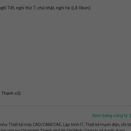
hỉ Tết, nghỉ thứ 7, chủ nhật, nghỉ hè (Lễ Obon).
h Thạnh cũ)
Xem trang công ty
như Thiết kế máy CAD/CAM/CAE, Lập trình IT, Thiết kế mạch điện, chi ti
g làm việc tại Chi nhánh Thành phố Hồ Chí Minh. Công ty có tuyển dụng