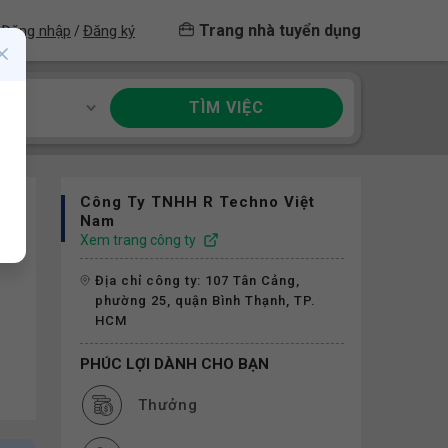
Trang nhà tuyển dụng
Đăng nhập
Đăng ký
/
TÌM VIỆC
ề
Công Ty TNHH R Techno Việt
Nam
Xem trang công ty
Địa chỉ công ty: 107 Tân Cảng,
phường 25, quận Bình Thạnh, TP.
HCM
PHÚC LỢI DÀNH CHO BẠN
Thưởng