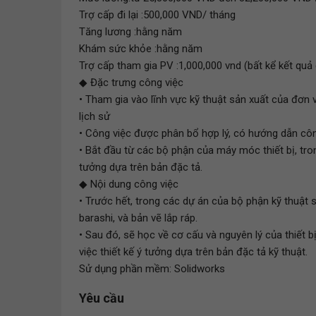
Trợ cấp đi lại :500,000 VND/ tháng
Tăng lương :hằng năm
Khám sức khỏe :hằng năm
Trợ cấp tham gia PV :1,000,000 vnd (bất kể kết quả 
◆ Đặc trưng công việc
• Tham gia vào lĩnh vực kỹ thuật sản xuất của đơn 
lịch sử
• Công việc được phân bổ hợp lý, có hướng dẫn công
• Bắt đầu từ các bộ phận của máy móc thiết bị, tr
tưởng dựa trên bản đặc tả.
◆ Nội dung công việc
• Trước hết, trong các dự án của bộ phận kỹ thuật sả
barashi, và bản vẽ lắp ráp.
• Sau đó, sẽ học về cơ cấu và nguyên lý của thiết 
việc thiết kế ý tưởng dựa trên bản đặc tả kỹ thuật.
Sử dụng phần mềm: Solidworks
Yêu cầu