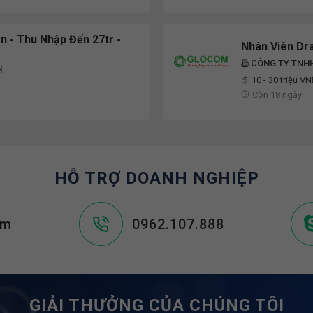
n - Thu Nhập Đến 27tr -
Nhân Viên Dr
CÔNG TY TNHH
H
10 - 30 triệu V
Còn 18 ngày
HỖ TRỢ DOANH NGHIỆP
om
0962.107.888
GIẢI THƯỞNG CỦA CHÚNG TÔI