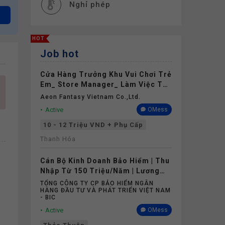
Nghỉ phép
HOT
Job hot
Cửa Hàng Trưởng Khu Vui Chơi Trẻ
Em_ Store Manager_ Làm Việc Tại
Aeon Mall Thanh Hóa
Aeon Fantasy Vietnam Co.,ltd.
Active
OMess
10 - 12 Triệu VND + Phụ Cấp
Thanh Hóa
Cán Bộ Kinh Doanh Bảo Hiểm | Thu
Nhập Từ 150 Triệu/Năm | Lương
Cứng Không Phụ Thuộc Doanh Số
TỔNG CÔNG TY CP BẢO HIỂM NGÂN
HÀNG ĐẦU TƯ VÀ PHÁT TRIỂN VIỆT NAM
- BIC
Active
OMess