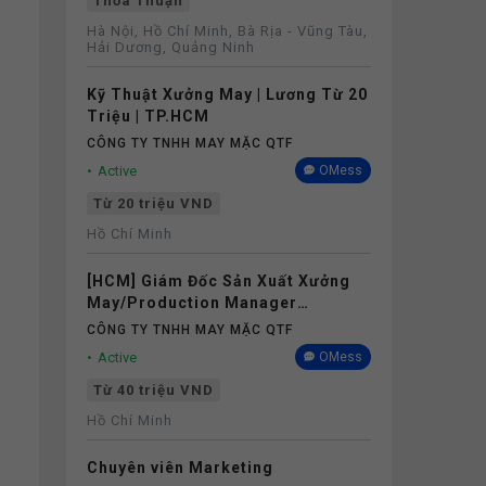
Thỏa Thuận
Hà Nội, Hồ Chí Minh, Bà Rịa - Vũng Tàu,
Hải Dương, Quảng Ninh
Kỹ Thuật Xưởng May | Lương Từ 20
Triệu | TP.HCM
CÔNG TY TNHH MAY MẶC QTF
Active
OMess
Từ 20 triệu VND
Hồ Chí Minh
[HCM] Giám Đốc Sản Xuất Xưởng
May/Production Manager
(Garments) - Lương 40M+
CÔNG TY TNHH MAY MẶC QTF
Active
OMess
Từ 40 triệu VND
Hồ Chí Minh
Chuyên viên Marketing