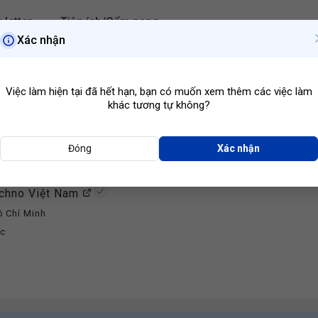
 letter
Tiện ích/Cẩm nang
Xác nhận
Hồ Chí Minh
Ngành ngh
Việc làm hiện tại đã hết hạn, bạn có muốn xem thêm các việc làm
khác tương tự không?
Đóng
Xác nhận
ế Dây Chuyền Chế Tạo Vật Dụng Y Khoa, Nha Khoa
chno Việt Nam
ồ Chí Minh
ớc