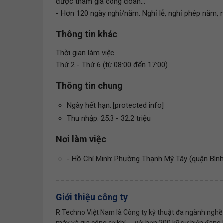
được tham gia công đoàn...
- Hơn 120 ngày nghỉ/năm. Nghỉ lễ, nghỉ phép năm, ng
Thông tin khác
Thời gian làm việc
Thứ 2 - Thứ 6 (từ 08:00 đến 17:00)
Thông tin chung
Ngày hết hạn: [protected info]
Thu nhập: 25.3 - 32.2 triệu
Nơi làm việc
- Hồ Chí Minh: Phường Thạnh Mỹ Tây (quận Bìn
Giới thiệu công ty
R Techno Việt Nam là Công ty kỹ thuật đa ngành nghề 
máy và gia công cơ khí, ... với hơn 200 kỹ sư hiện đan