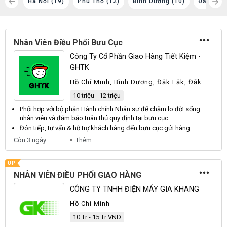
g (1)
Hà Nội (19)
Phú Thọ (12)
Bình Dương (10)
Đắk Lắk 
Nhân Viên Điều Phối Bưu Cục
Công Ty Cổ Phần Giao Hàng Tiết Kiệm -
GHTK
Hồ Chí Minh, Bình Dương, Đắk Lắk, Đắk
Nông, Đồng Nai, Gia Lai, Hưng Yên, Khánh
10 triệu - 12 triệu
Hòa, Lâm Đồng, Tây Ninh, Khác
Phối
hợp với bộ phận Hành chính
Nhân
sự để chăm lo đời sống
nhân viên
và đảm bảo tuân thủ quy định tại
bưu cục
Đón tiếp, tư vấn & hỗ trợ khách hàng đến
bưu cục
gửi hàng
Còn 3 ngày
Thêm...
UP
NHÂN VIÊN ĐIỀU PHỐI GIAO HÀNG
CÔNG TY TNHH ĐIỆN MÁY GIA KHANG
Hồ Chí Minh
10 Tr - 15 Tr VND