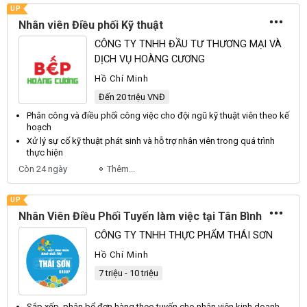
UP
Nhân viên Điều phối Kỹ thuật
CÔNG TY TNHH ĐẦU TƯ THƯƠNG MẠI VÀ
DỊCH VỤ HOÀNG CƯƠNG
Hồ Chí Minh
Đến 20 triệu VNĐ
Phân công và
điều phối
công việc cho đội ngũ kỹ thuật
viên
theo kế
hoạch
Xử lý sự cố kỹ thuật phát sinh và hỗ trợ
nhân viên
trong quá trình
thực hiện
Còn 24 ngày
Thêm...
UP
Nhân Viên Điều Phối Tuyến làm việc tại Tân Bình
CÔNG TY TNHH THỰC PHẨM THÁI SƠN
Hồ Chí Minh
7 triệu - 10 triệu
Sắp xếp, phân bổ đơn hàng theo tuyến cho
nhân viên
kinh doanh