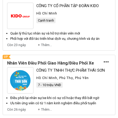
CÔNG TY CỔ PHẦN TẬP ĐOÀN KIDO
Hồ Chí Minh
Cạnh tranh
Quản lý thủ tục
nhân
sự và hỗ trợ
nhân
viên mới
Phối
hợp với đối tác triển khai dịch vụ, chương trình và dự án
Còn 23 ngày
Thêm...
UP
Nhân Viên Điều Phối Giao Hàng/Điều Phối Xe
CÔNG TY TNHH THỰC PHẨM THÁI SƠN
Hồ Chí Minh, Phú Thọ, Phú Yên
7 - 10 triệu VNĐ
Điều phối
lại
nhân
sự/xe khi có sự cố hoặc thay đổi bất ngờ
Ưu tiên ứng
viên
có từ 1 năm kinh nghiệm
điều phối
tuyến
Còn 26 ngày
Thêm...