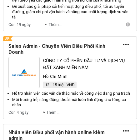
tiện theo yêu cầu giao nhận hàng hóa nội địa của khách hàng
Đề xuất các giải pháp cải tiến hoạt động
điều phối
, tối ưu tuyến
đường, giảm chi phí vận hành và nâng cao chất lượng dịch vụ vận
tải
Còn 19 ngày
Thêm...
UP
Sales Admin - Chuyên Viên Điều Phối Kinh
Doanh
CÔNG TY CỔ PHẦN ĐẦU TƯ VÀ DỊCH VỤ
ĐẤT XANH MIỀN NAM
Hồ Chí Minh
12 - 15 triệu VNĐ
Hỗ trợ
nhân viên
các vấn đề thắc mắc về công việc đang phụ trách
Môi trường trẻ, năng động, thoải mái luôn linh động cho từng cá
nhân
Còn 4 ngày
Thêm...
Nhân viên Điều phối vận hành online kiêm
admin