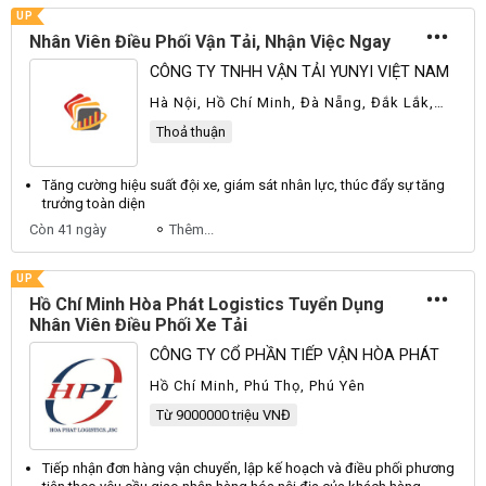
UP
Nhân Viên Điều Phối Vận Tải, Nhận Việc Ngay
CÔNG TY TNHH VẬN TẢI YUNYI VIỆT NAM
Hà Nội, Hồ Chí Minh, Đà Nẵng, Đắk Lắk,
Hưng Yên, Long An, Nam Định, Ninh Bình,
Thoả thuận
Thái Nguyên, Vĩnh Long, Khác
Tăng cường hiệu suất đội xe, giám sát
nhân
lực, thúc đẩy sự tăng
trưởng toàn diện
Còn 41 ngày
Thêm...
UP
Hồ Chí Minh Hòa Phát Logistics Tuyển Dụng
Nhân Viên Điều Phối Xe Tải
CÔNG TY CỔ PHẦN TIẾP VẬN HÒA PHÁT
Hồ Chí Minh, Phú Thọ, Phú Yên
Từ 9000000 triệu VNĐ
Tiếp nhận đơn hàng vận chuyển, lập kế hoạch và
điều phối
phương