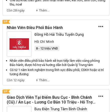
Chế độ khác bao gồm: Sinh nhật
nhân viên
, kết hôn, sinh con, trung
thu, noel
Còn 28 ngày
Thêm...
UP
Nhân Viên Điều Phối Bảo Hành
Đồng Hồ Hải Triều Tuyển Dụng
Hồ Chí Minh
8 - 12 triệu VNĐ
Nhân viên điều phối
bảo hành sẽ trực tiếp làm việc cùng phòng
Bảo hành, được hỗ trợ và hướng dẫn bởi Quản lý Trung tâm
Có từ 1 năm kinh nghiệm trong lĩnh vực
điều phối
, CSKH hoặc vị trí
tương đương
Còn 12 ngày
Thêm...
UP
Giao Dịch Viên Tại Điểm Bưu Cục - Bình Chánh
(Cũ) / An Lạc - Lương Cơ Bản 10 Triệu - Hỗ Trợ
Thăng Tiến Trong Tương Lai
Bưu Điện Trung Tâm Bình Chánh