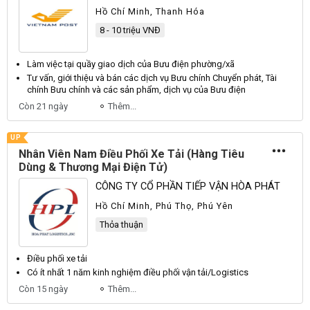
Hồ Chí Minh, Thanh Hóa
8 - 10 triệu VNĐ
Làm việc tại quầy giao dịch của
Bưu
điện phường/xã
Tư vấn, giới thiệu và bán các dịch vụ
Bưu
chính Chuyển phát, Tài
chính
Bưu
chính và các sản phẩm, dịch vụ của
Bưu
điện
Còn 21 ngày
Thêm...
UP
Nhân Viên Nam Điều Phối Xe Tải (Hàng Tiêu
Dùng & Thương Mại Điện Tử)
CÔNG TY CỔ PHẦN TIẾP VẬN HÒA PHÁT
Hồ Chí Minh, Phú Thọ, Phú Yên
Thỏa thuận
Điều phối
xe tải
Có ít nhất 1 năm kinh nghiệm
điều phối
vận tải/Logistics
Còn 15 ngày
Thêm...