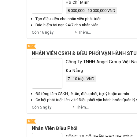
Hồ Chí Minh
8,000,000 - 10,000,000 VND
Tạo
điều
kiện cho
nhân viên
phát triển
Bảo hiểm tai nạn 24/7 cho
nhân viên
Còn 16 ngày
Thêm...
UP
NHÂN VIÊN CSKH & ĐIỀU PHỐI VẬN HÀNH STU
Công Ty TNHH Angel Group Việt N
Đà Nẵng
7 - 10 triệu VND
Đã từng làm CSKH, lễ tân,
điều phối
, trợ lý hoặc admin
Cơ hội phát triển lên vị trí
Điều phối
vận hành hoặc Quản lý 
Còn 5 ngày
Thêm...
UP
Nhân Viên Điều Phối
CÔNG TY CỔ PHẦN HẠO PHƯƠNG