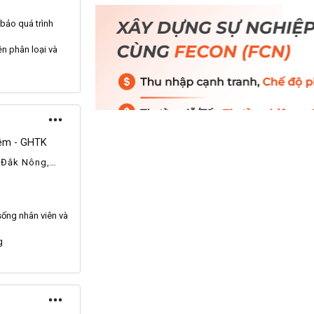
bảo quá trình
iện phân loại và
iệm - GHTK
, Đắk Nông,
h Hòa, Lâm
 sống
nhân viên
và
g