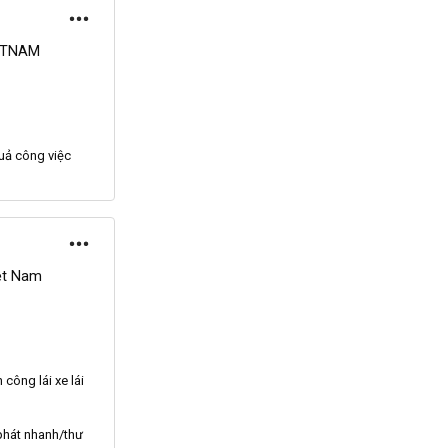
ETNAM
quả công việc
ệt Nam
công lái xe lái
phát nhanh/thư