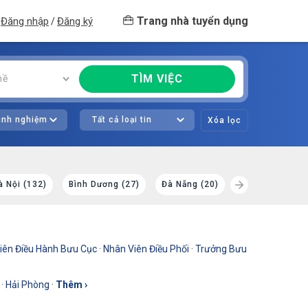
Trang nhà tuyển dụng
Đăng nhập
Đăng ký
/
TÌM VIỆC
hề
kinh nghiệm
Tất cả loại tin
Xóa lọc
à Nội (132)
Bình Dương (27)
Đà Nẵng (20)
Đồng Nai (19)
iên Điều Hành Bưu Cục
·
Nhân Viên Điều Phối
·
Trưởng Bưu
·
Hải Phòng
·
Thêm ›