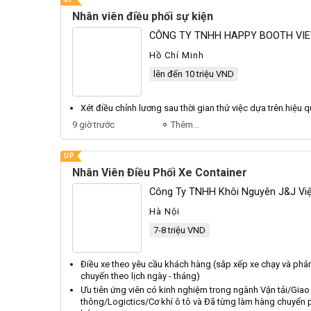
Nhân viên điều phối sự kiện
CÔNG TY TNHH HAPPY BOOTH VI
Hồ Chí Minh
lên đến 10 triệu VND
Xét
điều
chỉnh lương sau thời gian thử việc dựa trên hiệu 
9 giờ trước
Thêm...
UP
Nhân Viên Điều Phối Xe Container
Công Ty TNHH Khôi Nguyên J&j Vi
Hà Nội
7-8 triệu VND
Điều
xe theo yêu cầu khách hàng (sắp xếp xe chạy và phân 
chuyến theo lịch ngày - tháng)
Ưu tiên ứng
viên
có kinh nghiệm trong ngành Vận tải/Giao
thông/Logictics/Cơ khí ô tô và Đã từng làm hàng chuyển 