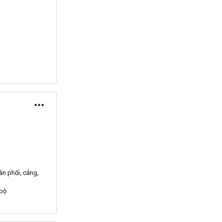
hân
phối
, cảng,
 bộ