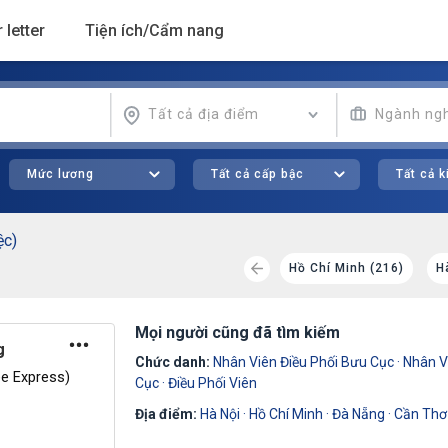
 letter
Tiện ích/Cẩm nang
Tất cả địa điểm
Ngành ng
Mức lương
Tất cả cấp bậc
Tất cả 
ệc)
(27)
Đà Nẵng (20)
Đồng Nai (19)
Hồ Chí Minh (216)
H
Mọi người cũng đã tìm kiếm
g
Chức danh:
Nhân Viên Điều Phối Bưu Cục
·
Nhân V
e Express)
Cục
·
Điều Phối Viên
Địa điểm:
Hà Nội
·
Hồ Chí Minh
·
Đà Nẵng
·
Cần Thơ