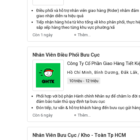
Điều phối
và hỗ trợ
nhân viên
giao hàng (Rider) nhằm đảm 
giao nhận diễn ra hiệu quả
Tiếp nhận hàng hóa từ kho tổng về kho phân
phối
, thực h
sắp xếp hàng theo từng khu vực phường/xã
Còn 1 ngày
Thêm...
Nhân Viên Điều Phối Bưu Cục
Công Ty Cổ Phần Giao Hàng Tiết K
Hồ Chí Minh, Bình Dương, Đắk Lắk
Đồng Nai, Gia Lai, Hưng Yên, Khán
10 triệu - 12 triệu
Đồng, Tây Ninh, Khác
Phối
hợp với bộ phận Hành chính
Nhân
sự để chăm lo đời
đảm bảo tuân thủ quy định tại
bưu cục
Đón tiếp, tư vấn & hỗ trợ khách hàng đến
bưu cục
gửi hàn
Còn 6 ngày
Thêm...
Nhân Viên Bưu Cục / Kho - Toàn Tp HCM