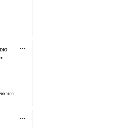
DIO
am
vận hành