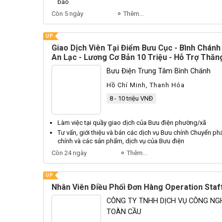
báo
Còn 5 ngày
Thêm...
UP
Giao Dịch Viên Tại Điểm Bưu Cục - Bình Chánh 
An Lạc - Lương Cơ Bản 10 Triệu - Hỗ Trợ Thăn
Trong Tương Lai
Bưu Điện Trung Tâm Bình Chánh
Hồ Chí Minh, Thanh Hóa
8 - 10 triệu VNĐ
Làm việc tại quầy giao dịch của
Bưu
điện phường/xã
Tư vấn, giới thiệu và bán các dịch vụ
Bưu
chính Chuyển phá
chính và các sản phẩm, dịch vụ của
Bưu
điện
Còn 24 ngày
Thêm...
UP
Nhân Viên Điều Phối Đơn Hàng Operation Staf
CÔNG TY TNHH DỊCH VỤ CÔNG NG
TOÀN CẦU