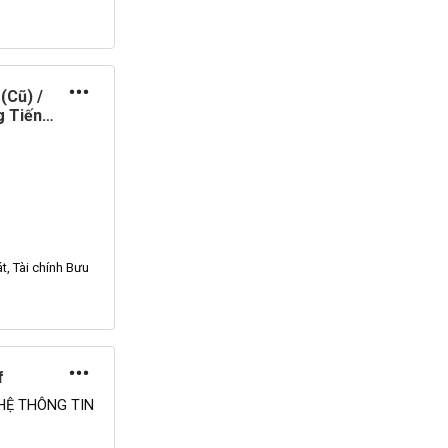
(Cũ) /
g Tiến
t, Tài chính
Bưu
f
HỆ THÔNG TIN