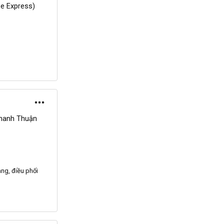
e Express)
hanh Thuận
àng,
điều phối