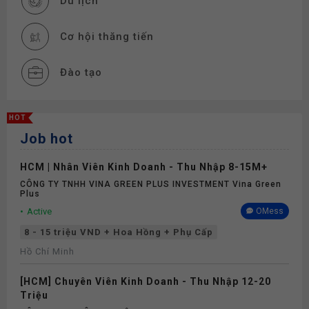
Du lịch
Cơ hội thăng tiến
Đào tạo
Thiết bị làm việc
HOT
Job hot
Nghỉ phép
HCM | Nhân Viên Kinh Doanh - Thu Nhập 8-15M+
Bảo hiểm
CÔNG TY TNHH VINA GREEN PLUS INVESTMENT Vina Green
Plus
Active
OMess
8 - 15 triệu VND + Hoa Hồng + Phụ Cấp
Hồ Chí Minh
[HCM] Chuyên Viên Kinh Doanh - Thu Nhập 12-20
Triệu