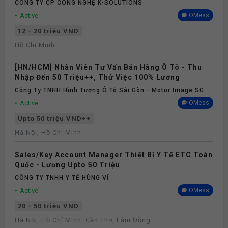
CÔNG TY CP CÔNG NGHỆ K-SOLUTIONS
Active
OMess
12 - 20 triệu VND
Hồ Chí Minh
[HN/HCM] Nhân Viên Tư Vấn Bán Hàng Ô Tô - Thu
Nhập Đến 50 Triệu++, Thử Việc 100% Lương
Công Ty TNHH Hình Tượng Ô Tô Sài Gòn - Motor Image SG
Active
OMess
Upto 50 triệu VND++
Hà Nội, Hồ Chí Minh
Sales/Key Account Manager Thiết Bị Y Tế ETC Toàn
Quốc - Lương Upto 50 Triệu
CÔNG TY TNHH Y TẾ HÙNG VĨ
Active
OMess
20 - 50 triệu VND
Hà Nội, Hồ Chí Minh, Cần Thơ, Lâm Đồng