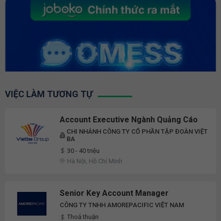
VIỆC LÀM TƯƠNG TỰ
Account Executive Ngành Quảng Cáo
CHI NHÁNH CÔNG TY CỔ PHẦN TẬP ĐOÀN VIỆT
BA
30 - 40 triệu
Hà Nội, Hồ Chí Minh
Senior Key Account Manager
CÔNG TY TNHH AMOREPACIFIC VIỆT NAM
Thoả thuận