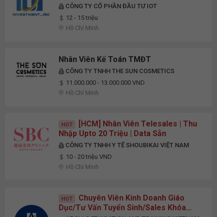
CÔNG TY CỔ PHẦN ĐẦU TƯ IOT
12 - 15 triệu
Hồ Chí Minh
Nhân Viên Kế Toán TMĐT
CÔNG TY TNHH THE SUN COSMETICS
11.000.000 - 13.000.000 VND
Hồ Chí Minh
[HCM] Nhân Viên Telesales | Thu
HOT
Nhập Upto 20 Triệu | Data Sẵn
CÔNG TY TNHH Y TẾ SHOUBIKAI VIỆT NAM
10 - 20 triệu VND
Hồ Chí Minh
Chuyên Viên Kinh Doanh Giáo
HOT
Dục/Tư Vấn Tuyển Sinh/Sales Khóa
Học - Data Sẵn | Thu Nhập Upto 30M