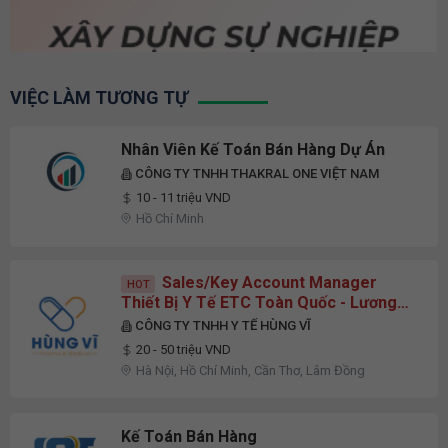
VIỆC LÀM TƯƠNG TỰ
Nhân Viên Kế Toán Bán Hàng Dự Án
CÔNG TY TNHH THAKRAL ONE VIỆT NAM
10 - 11 triệu VND
Hồ Chí Minh
Sales/Key Account Manager
HOT
Thiết Bị Y Tế ETC Toàn Quốc - Lương
Upto 50 Triệu
CÔNG TY TNHH Y TẾ HÙNG VĨ
20 - 50 triệu VND
Hà Nội, Hồ Chí Minh, Cần Thơ, Lâm Đồng
Kế Toán Bán Hàng