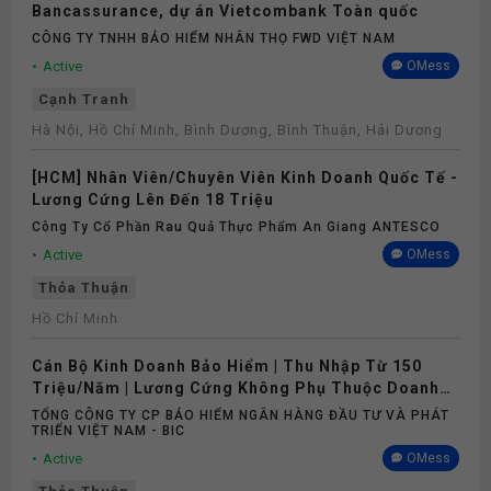
Bancassurance, dự án Vietcombank Toàn quốc
CÔNG TY TNHH BẢO HIỂM NHÂN THỌ FWD VIỆT NAM
Active
OMess
Cạnh Tranh
Hà Nội, Hồ Chí Minh, Bình Dương, Bình Thuận, Hải Dương
[HCM] Nhân Viên/Chuyên Viên Kinh Doanh Quốc Tế -
Lương Cứng Lên Đến 18 Triệu
Công Ty Cổ Phần Rau Quả Thực Phẩm An Giang ANTESCO
Active
OMess
Thỏa Thuận
Hồ Chí Minh
Cán Bộ Kinh Doanh Bảo Hiểm | Thu Nhập Từ 150
Triệu/Năm | Lương Cứng Không Phụ Thuộc Doanh
Số
TỔNG CÔNG TY CP BẢO HIỂM NGÂN HÀNG ĐẦU TƯ VÀ PHÁT
TRIỂN VIỆT NAM - BIC
Active
OMess