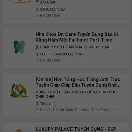
SÀI GÒN
9.030.000 VND
Hồ Chí Minh
Nha Khoa Dr. Care Tuyển Dụng Bác Sĩ
Răng Hàm Mặt Fulltime/ Part-Time
CÔNG TY CỔ PHẦN NHA KHOA DR. CARE
20000000-40000000 VND
Hồ Chí Minh
[Online] Nền Tảng Học Tiếng Anh Trực
Tuyến Chip Chip Edu Tuyển Dụng Nhân
Viên Hỗ Trợ Kỹ Thuật Lớp Học Part-
CÔNG TY CỔ PHẦN CÔNG NGHỆ VÀ GIÁO DỤC
Time 2026
CHIP CHIP
Thỏa thuận
Hà Nội, Hồ Chí Minh, Đà Nẵng, Thừa Thiên Huế,
Khác
LUXURY PALACE TUYỂN DỤNG - BẾP