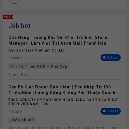
Đào tạo
HOT
Job hot
Thưởng
Cửa Hàng Trưởng Khu Vui Chơi Trẻ Em_ Store
Nghỉ phép
Manager_ Làm Việc Tại Aeon Mall Thanh Hóa
Aeon Fantasy Vietnam Co.,ltd.
Bảo hiểm
Active
OMess
10 - 12 Triệu VND + Phụ Cấp
Thanh Hóa
Cán Bộ Kinh Doanh Bảo Hiểm | Thu Nhập Từ 150
Triệu/Năm | Lương Cứng Không Phụ Thuộc Doanh
Số
TỔNG CÔNG TY CP BẢO HIỂM NGÂN HÀNG ĐẦU TƯ VÀ PHÁT
TRIỂN VIỆT NAM - BIC
Active
OMess
Thỏa Thuận
Hà Nội, Hồ Chí Minh, Bà Rịa - Vũng Tàu, Hải Dương, Quảng