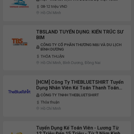
08-12 triệu VND
Hồ Chí Minh
TBSLAND TUYỂN DỤNG: KIẾN TRÚC SƯ
BIM
CÔNG TY CỔ PHẦN THƯƠNG MẠI VÀ DU LỊCH
BÌNH DƯƠNG
THỎA THUẬN
Hồ Chí Minh, Bình Dương, Đồng Nai
[HCM] Công Ty THEBLUETSHIRT Tuyển
Dụng Nhân Viên Kế Toán Thanh Toán
Full-Time 2026
CÔNG TY TNHH THEBLUETSHIRT
Thỏa thuận
Hồ Chí Minh
Tuyển Dụng Kế Toán Viên - Lương Từ
12 Triệu Đến 15 Triệu - Từ 2 Năm Kinh