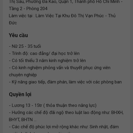
Thị Sáu, Phường Đa Kao, Quận 1, Thành phố Hồ Chí Minh -
Tầng 2 - Phòng 204
Làm việc tại : Làm Việc Tại Khu Đô Thị Vạn Phúc - Thủ
Đức
Yêu cầu
- Nữ 25 - 35 tuổi
- Trình độ: cao đẳng/ đại học trở lên
- Có tối thiểu 3 năm kinh nghiệm trở lên
- Có kinh nghiệm phỏng vấn và thuyết phục ứng viên
chuyên nghiệp
- Kỹ năng giao tiếp, đàm phán, làm việc với các phòng ban
Quyền lợi
- Lương 13 - 15tr ( thỏa thuận theo năng lực)
- Hưởng các chế độ đãi ngộ theo luật lao động như: BHXH,
BHYT, BHTN ...
- Các chế độ phúc lợi mở rộng khác như: Sinh nhật, đám