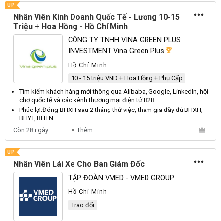
UP
Nhân Viên Kinh Doanh Quốc Tế - Lương 10-15
Triệu + Hoa Hồng - Hồ Chí Minh
CÔNG TY TNHH VINA GREEN PLUS
INVESTMENT Vina Green Plus
Hồ Chí Minh
10 - 15 triệu VND + Hoa Hồng + Phụ Cấp
Tìm kiếm khách hàng mới thông qua
Alibaba
,
Google
,
LinkedIn
, hội
chợ quốc tế và các kênh thương mại điện tử
B2B
.
Phúc lợi:
Đóng
BHXH
sau 2 tháng thử việc, tham gia đầy đủ
BHXH
,
BHYT
,
BHTN
.
Còn 28 ngày
Thêm...
UP
Nhân Viên Lái Xe Cho Ban Giám Đốc
TẬP ĐOÀN VMED - VMED GROUP
Hồ Chí Minh
Trao đổi