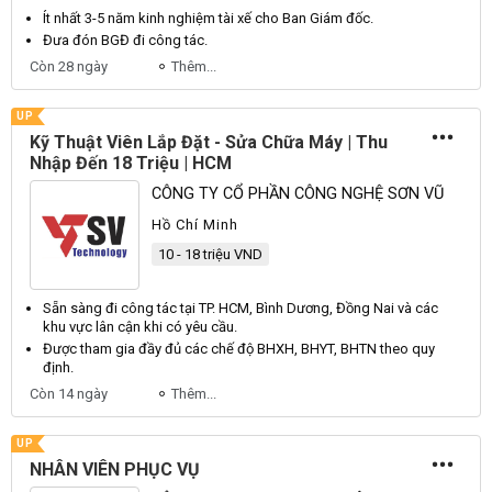
Ít nhất 3-5 năm kinh nghiệm tài xế cho
Ban
Giám
đốc.
Đưa đón
BGĐ
đi công tác.
Còn 28 ngày
Thêm...
UP
Kỹ Thuật Viên Lắp Đặt - Sửa Chữa Máy | Thu
Nhập Đến 18 Triệu | HCM
CÔNG TY CỔ PHẦN CÔNG NGHỆ SƠN VŨ
Hồ Chí Minh
10 - 18 triệu VND
Sẵn sàng đi công tác tại
TP
.
HCM
,
Bình
Dương
,
Đồng
Nai
và các
khu vực lân cận khi có yêu cầu.
Được tham gia đầy đủ các chế độ
BHXH
,
BHYT
,
BHTN
theo quy
định.
Còn 14 ngày
Thêm...
UP
NHÂN VIÊN PHỤC VỤ