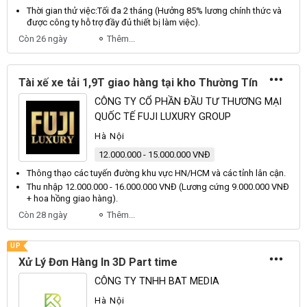
Thời gian thử việc:
Tối
đa 2 tháng (
Hưởng
85% lương chính thức và
được công ty hỗ trợ đầy đủ thiết bị làm việc).
Còn 26 ngày
Thêm...
Tài xế xe tải 1,9T giao hàng tại kho Thường Tín
CÔNG TY CỔ PHẦN ĐẦU TƯ THƯƠNG MẠI
QUỐC TẾ FUJI LUXURY GROUP
Hà Nội
12.000.000 - 15.000.000 VNĐ
Thông thạo các tuyến đường khu vực
HN
/
HCM
và các tỉnh lân cận.
Thu nhập 12.000.000 - 16.000.000
VNĐ
(
Lương
cứng 9.000.000
VNĐ
+ hoa hồng giao hàng).
Còn 28 ngày
Thêm...
UP
Xử Lý Đơn Hàng In 3D Part time
CÔNG TY TNHH BAT MEDIA
Hà Nội