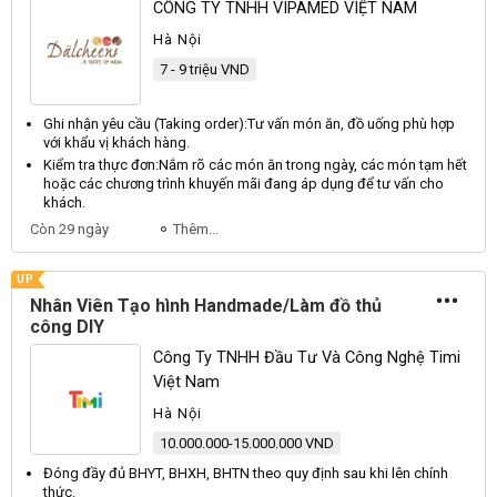
CÔNG TY TNHH VIPAMED VIỆT NAM
Hà Nội
7 - 9 triệu VND
Ghi nhận yêu cầu (
Taking
order):
Tư
vấn món ăn, đồ uống phù hợp
với khẩu vị khách hàng.
Kiểm tra thực đơn:
Nắm
rõ các món ăn trong ngày, các món tạm hết
hoặc các chương trình khuyến mãi đang áp dụng để tư vấn cho
khách.
Còn 29 ngày
Thêm...
UP
Nhân Viên Tạo hình Handmade/Làm đồ thủ
công DIY
Công Ty TNHH Đầu Tư Và Công Nghệ Timi
Việt Nam
Hà Nội
10.000.000-15.000.000 VND
Đóng đầy đủ
BHYT
,
BHXH
,
BHTN
theo quy định sau khi lên chính
thức.