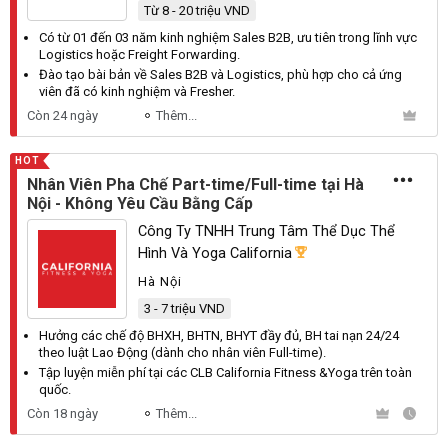
Từ 8 - 20 triệu VND
Có từ 01 đến 03 năm kinh nghiệm
Sales
B2B
, ưu tiên trong lĩnh vực
Logistics
hoặc
Freight
Forwarding
.
Đào tạo bài bản về
Sales
B2B
và
Logistics
, phù hợp cho cả ứng
viên đã có kinh nghiệm và
Fresher
.
Còn 24 ngày
Thêm...
HOT
Nhân Viên Pha Chế Part-time/Full-time tại Hà
Nội - Không Yêu Cầu Bằng Cấp
Công Ty TNHH Trung Tâm Thể Dục Thể
Hình Và Yoga California
Hà Nội
3 - 7 triệu VND
Hưởng các chế độ
BHXH
,
BHTN
,
BHYT
đầy đủ,
BH
tai nạn 24/24
theo luật
Lao
Động
(dành cho nhân viên
Full
-time).
Tập luyện miễn phí tại các
CLB
California
Fitness
&
Yoga
trên toàn
quốc.
Còn 18 ngày
Thêm...