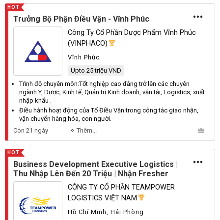
HOT
Trưởng Bộ Phận Điều Vận - Vĩnh Phúc
Công Ty Cổ Phần Dược Phẩm Vĩnh Phúc
(VINPHACO)
Vĩnh Phúc
Upto 25 triệu VND
Trình độ chuyên môn:
Tốt
nghiệp cao đằng trở lên các chuyên
ngành
Y
,
Dược
,
Kinh
tế,
Quản
trị
Kinh
doanh, vận tải,
Logistics
, xuất
nhập khẩu .
Điều hành hoạt động của
Tổ
Điều
Vận
trong công tác giao nhận,
vận chuyển hàng hóa, con người.
Còn 21 ngày
Thêm...
HOT
Business Development Executive Logistics |
Thu Nhập Lên Đến 20 Triệu | Nhận Fresher
CÔNG TY CỔ PHẦN TEAMPOWER
LOGISTICS VIỆT NAM
Hồ Chí Minh, Hải Phòng