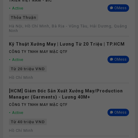
TRIỂN VIỆT NAM - BIC
Active
OMess
Thỏa Thuận
Hà Nội, Hồ Chí Minh, Bà Rịa - Vũng Tàu, Hải Dương, Quảng
Ninh
Kỹ Thuật Xưởng May | Lương Từ 20 Triệu | TP.HCM
CÔNG TY TNHH MAY MẶC QTF
Active
OMess
Từ 20 triệu VND
Hồ Chí Minh
[HCM] Giám Đốc Sản Xuất Xưởng May/Production
Manager (Garments) - Lương 40M+
CÔNG TY TNHH MAY MẶC QTF
Active
OMess
Từ 40 triệu VND
Hồ Chí Minh