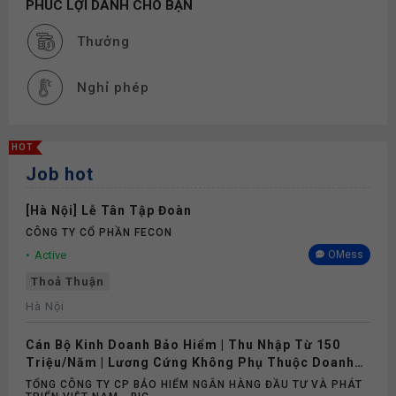
PHÚC LỢI DÀNH CHO BẠN
Thưởng
Nghỉ phép
HOT
Job hot
[Hà Nội] Lễ Tân Tập Đoàn
CÔNG TY CỔ PHẦN FECON
Active
OMess
Thoả Thuận
Hà Nội
Cán Bộ Kinh Doanh Bảo Hiểm | Thu Nhập Từ 150
Triệu/Năm | Lương Cứng Không Phụ Thuộc Doanh
Số
TỔNG CÔNG TY CP BẢO HIỂM NGÂN HÀNG ĐẦU TƯ VÀ PHÁT