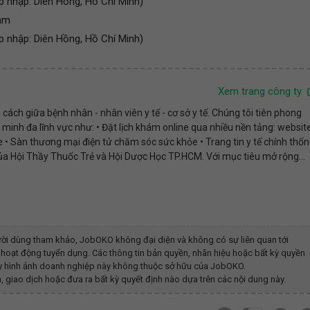
p nhập: Diên Hồng, Hồ Chí Minh)
Nam
p nhập: Diên Hồng, Hồ Chí Minh)
Xem trang công ty
ách giữa bệnh nhân - nhân viên y tế - cơ sở y tế. Chúng tôi tiên phong
inh đa lĩnh vực như: • Đặt lịch khám online qua nhiều nền tảng: website
 • Sàn thương mại điện tử chăm sóc sức khỏe • Trang tin y tế chính thố
của Hội Thầy Thuốc Trẻ và Hội Dược Học TP.HCM. Với mục tiêu mở rộng...
ời dùng tham khảo, JobOKO không đại diện và không có sự liên quan tới
hoạt động tuyển dụng. Các thông tin bản quyền, nhãn hiệu hoặc bất kỳ quyền
hay hình ảnh doanh nghiệp này không thuộc sở hữu của JobOKO.
, giao dịch hoặc đưa ra bất kỳ quyết định nào dựa trên các nội dung này.