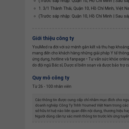
(Trước sáp nhập: Quận 10, Hồ Chí Minh | Sau sá
1. 3/1 Thành Thái, Quận 10, Hồ Chí Minh, Việt 
(Trước sáp nhập: Quận 10, Hồ Chí Minh | Sau sá
Giới thiệu công ty
YouMed ra đời với sứ mệnh gắn kết và thu hẹp khoảng c
mang đến cho khách hàng những giải pháp Y tế thông m
ứng dụng, hotline và fanpage • Tư vấn sức khỏe online
do đội ngũ Bác sĩ, Dược sĩ biên soạn và được bảo trợ 
Quy mô công ty
Từ 26 - 100 nhân viên
Các thông tin được cung cấp chỉ nhằm mục đích cho ngư
doanh nghiệp
Công Ty Tnhh Youmed Việt Nam
trong các 
sở hữu trí tuệ nào liên quan đến nội dung, thương hiệu 
Người dùng cần tự xác minh thông tin trước khi ứng tuyển