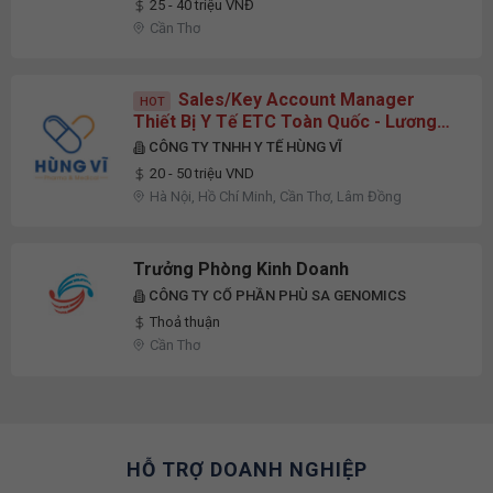
25 - 40 triệu VNĐ
Cần Thơ
Sales/Key Account Manager
HOT
Thiết Bị Y Tế ETC Toàn Quốc - Lương
Upto 50 Triệu
CÔNG TY TNHH Y TẾ HÙNG VĨ
20 - 50 triệu VND
Hà Nội, Hồ Chí Minh, Cần Thơ, Lâm Đồng
Trưởng Phòng Kinh Doanh
CÔNG TY CỔ PHẦN PHÙ SA GENOMICS
Thoả thuận
Cần Thơ
HỖ TRỢ DOANH NGHIỆP