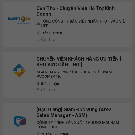
Cần Thơ - Chuyên Viên Hỗ Trợ Kinh
Doanh
TỔNG CÔNG TY BẢO VIỆT NHÂN THỌ - BẢO VIỆT
LIFE
Trên 20 triệu
Cần Thơ
CHUYÊN VIÊN KHÁCH HÀNG ƯU TIÊN [
KHU VỰC CẦN THƠ ]
NGÂN HÀNG TMCP ĐẠI CHÚNG VIỆT NAM -
PVCOMBANK
thỏa thuận
Cần Thơ
[Hậu Giang] Giám Đốc Vùng (Area
Sales Manager - ASM)
CÔNG TY TNHH SẢN XUẤT THƯƠNG MẠI NAM
HỒNG FOOD
26 triệu - 40 triệu