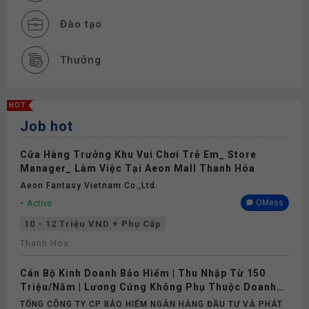
Đào tạo
Thưởng
Bảo hiểm
HOT
Job hot
Khám sức khỏe
Cửa Hàng Trưởng Khu Vui Chơi Trẻ Em_ Store
Manager_ Làm Việc Tại Aeon Mall Thanh Hóa
Aeon Fantasy Vietnam Co.,ltd.
Active
OMess
10 - 12 Triệu VND + Phụ Cấp
Thanh Hóa
Cán Bộ Kinh Doanh Bảo Hiểm | Thu Nhập Từ 150
Triệu/Năm | Lương Cứng Không Phụ Thuộc Doanh
Số
TỔNG CÔNG TY CP BẢO HIỂM NGÂN HÀNG ĐẦU TƯ VÀ PHÁT