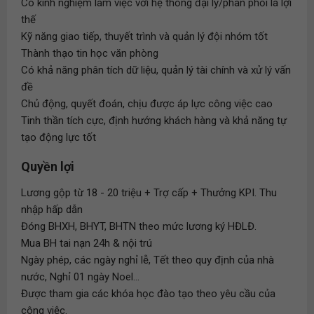
Có kinh nghiệm làm việc với hệ thống đại lý/phân phối là lợi
thế
Kỹ năng giao tiếp, thuyết trình và quản lý đội nhóm tốt
Thành thạo tin học văn phòng
Có khả năng phân tích dữ liệu, quản lý tài chính và xử lý vấn
đề
Chủ động, quyết đoán, chịu được áp lực công việc cao
Tinh thần tích cực, định hướng khách hàng và khả năng tự
tạo động lực tốt
Quyền lợi
Lương gộp từ 18 - 20 triệu + Trợ cấp + Thưởng KPI. Thu
nhập hấp dẫn
Đóng BHXH, BHYT, BHTN theo mức lương ký HĐLĐ.
Mua BH tai nạn 24h & nội trú
Ngày phép, các ngày nghỉ lễ, Tết theo quy định của nhà
nước, Nghỉ 01 ngày Noel...
Được tham gia các khóa học đào tạo theo yêu cầu của
công việc.