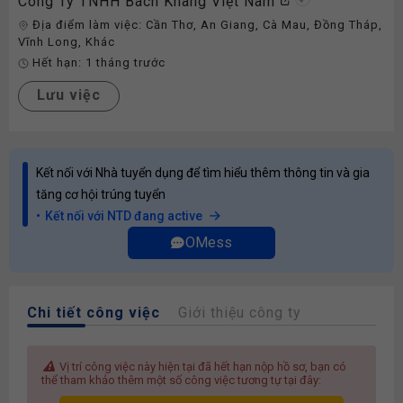
Công Ty TNHH Bách Khang Việt Nam
Địa điểm làm việc:
Cần Thơ
,
An Giang
,
Cà Mau
,
Đồng Tháp
,
Vĩnh Long
,
Khác
Hết hạn:
1 tháng trước
Lưu việc
Kết nối với Nhà tuyển dụng để tìm hiểu thêm thông tin và gia
tăng cơ hội trúng tuyển
Kết nối với NTD đang active
OMess
Chi tiết công việc
Giới thiệu công ty
Vị trí công việc này hiện tại đã hết hạn nộp hồ sơ, bạn có
thể tham khảo thêm một số công việc tương tự tại đây: