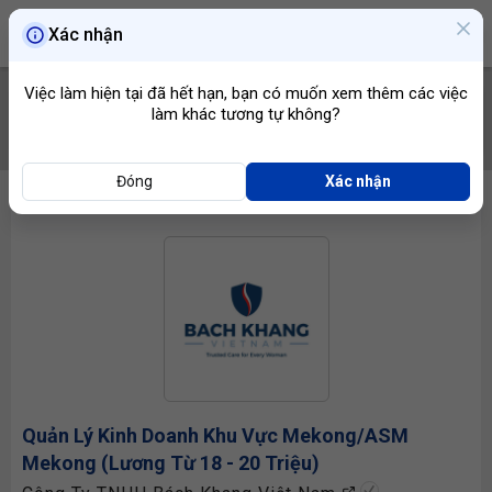
Xác nhận
Việc làm hiện tại đã hết hạn, bạn có muốn xem thêm các việc
làm khác tương tự không?
TÌM VIỆC
Đóng
Xác nhận
Quản Lý Kinh Doanh
Khu Vực Mekong/ASM
Mekong (Lương Từ 18 - 20 Triệu)