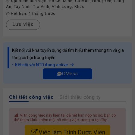
Địa điểm làm việc:
Hồ Chí Minh
,
Cà Mau
,
Hưng Yên
,
Long
An
,
Tây Ninh
,
Trà Vinh
,
Vĩnh Long
,
Khác
Hết hạn:
1 tháng trước
Lưu việc
Kết nối với Nhà tuyển dụng để tìm hiểu thêm thông tin và gia
tăng cơ hội trúng tuyển
Kết nối với NTD đang active
OMess
Chi tiết công việc
Giới thiệu công ty
Vị trí công việc này hiện tại đã hết hạn nộp hồ sơ, bạn có
thể tham khảo thêm một số công việc tương tự tại đây:
Việc làm Trình Dược Viên