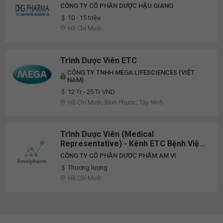
CÔNG TY CỔ PHẦN DƯỢC HẬU GIANG
10 - 15 triệu
Hồ Chí Minh
Trình Dược Viên ETC
CÔNG TY TNHH MEGA LIFESCIENCES (VIỆT
NAM)
12 Tr - 25 Tr VND
Hồ Chí Minh, Bình Phước, Tây Ninh
Trình Dược Viên (Medical
Representative) - Kênh ETC Bệnh Viện,
Phòng Khám Tư
CÔNG TY CỔ PHẦN DƯỢC PHẨM AM VI
Thương lượng
Hồ Chí Minh