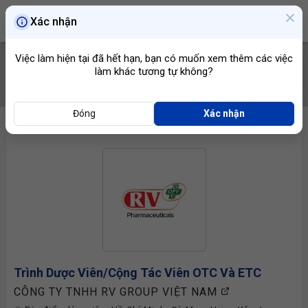
Xác nhận
Việc làm hiện tại đã hết hạn, bạn có muốn xem thêm các việc
làm khác tương tự không?
TÌM VIỆC
Đóng
Xác nhận
Trình Dược Viên
/Cộng Tác Viên OTC Và ETC
CÔNG TY TNHH RV GROUP VIỆT NAM