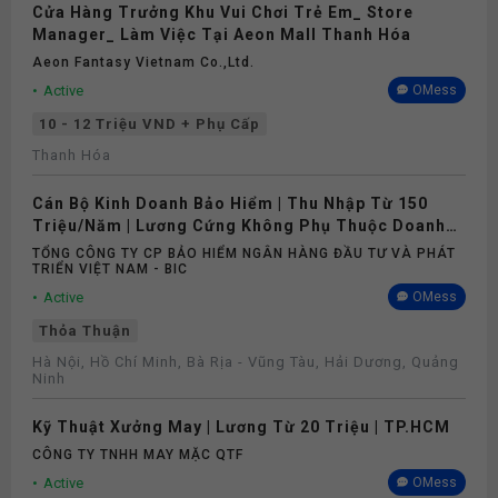
Cửa Hàng Trưởng Khu Vui Chơi Trẻ Em_ Store
Manager_ Làm Việc Tại Aeon Mall Thanh Hóa
Aeon Fantasy Vietnam Co.,ltd.
Active
OMess
10 - 12 Triệu VND + Phụ Cấp
Thanh Hóa
Cán Bộ Kinh Doanh Bảo Hiểm | Thu Nhập Từ 150
Triệu/Năm | Lương Cứng Không Phụ Thuộc Doanh
Số
TỔNG CÔNG TY CP BẢO HIỂM NGÂN HÀNG ĐẦU TƯ VÀ PHÁT
TRIỂN VIỆT NAM - BIC
Active
OMess
Thỏa Thuận
Hà Nội, Hồ Chí Minh, Bà Rịa - Vũng Tàu, Hải Dương, Quảng
Ninh
Kỹ Thuật Xưởng May | Lương Từ 20 Triệu | TP.HCM
CÔNG TY TNHH MAY MẶC QTF
Active
OMess