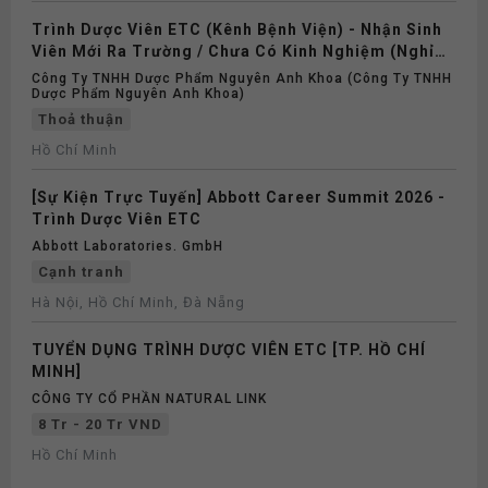
Trình Dược Viên ETC (Kênh Bệnh Viện) - Nhận Sinh
Viên Mới Ra Trường / Chưa Có Kinh Nghiệm (Nghỉ
Chiều T7 & Ngày CN)
Công Ty TNHH Dược Phẩm Nguyên Anh Khoa (Công Ty TNHH
Dược Phẩm Nguyên Anh Khoa)
Thoả thuận
Hồ Chí Minh
[Sự Kiện Trực Tuyến] Abbott Career Summit 2026 -
Trình Dược Viên ETC
Abbott Laboratories. GmbH
Cạnh tranh
Hà Nội, Hồ Chí Minh, Đà Nẵng
TUYỂN DỤNG TRÌNH DƯỢC VIÊN ETC [TP. HỒ CHÍ
MINH]
CÔNG TY CỔ PHẦN NATURAL LINK
8 Tr - 20 Tr VND
Hồ Chí Minh