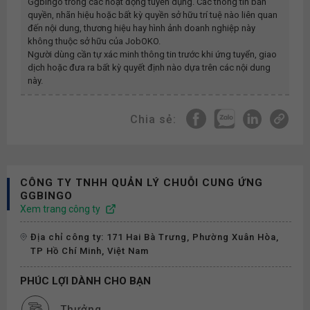
Ggbingo
trong các hoạt động tuyển dụng. Các thông tin bản
quyền, nhãn hiệu hoặc bất kỳ quyền sở hữu trí tuệ nào liên quan
đến nội dung, thương hiệu hay hình ảnh doanh nghiệp này
không thuộc sở hữu của JobOKO.
Người dùng cần tự xác minh thông tin trước khi ứng tuyển, giao
dịch hoặc đưa ra bất kỳ quyết định nào dựa trên các nội dung
này.
Chia sẻ:
CÔNG TY TNHH QUẢN LÝ CHUỖI CUNG ỨNG
GGBINGO
Xem trang công ty
Địa chỉ công ty: 171 Hai Bà Trưng, Phường Xuân Hòa,
TP Hồ Chí Minh, Việt Nam
PHÚC LỢI DÀNH CHO BẠN
Thưởng