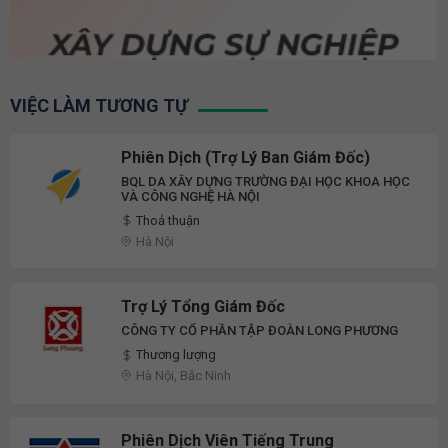
VIỆC LÀM TƯƠNG TỰ
Phiên Dịch (Trợ Lý Ban Giám Đốc)
BQL DA XÂY DỰNG TRƯỜNG ĐẠI HỌC KHOA HỌC
VÀ CÔNG NGHỆ HÀ NỘI
Thoả thuận
Hà Nội
Trợ Lý Tổng Giám Đốc
CÔNG TY CỔ PHẦN TẬP ĐOÀN LONG PHƯƠNG
Thương lượng
Hà Nội, Bắc Ninh
Phiên Dịch Viên Tiếng Trung