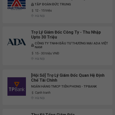
TẬP ĐOÀN ĐỨC TRUNG
12 - 15 triệu
Hà Nội
Trợ Lý Giám Đốc Công Ty - Thu Nhập
Upto 30 Triệu
CÔNG TY TNHH ĐẦU TƯ THƯƠNG MẠI ADA VIỆT
NAM
15 - 30 triệu VNĐ
Hà Nội
[Hội Sở] Trợ Lý Giám Đốc Quan Hệ Định
Chế Tài Chính
NGÂN HÀNG TMCP TIÊN PHONG - TPBANK
Cạnh tranh
Hà Nội
Thư Ký Tổng Giám Đốc