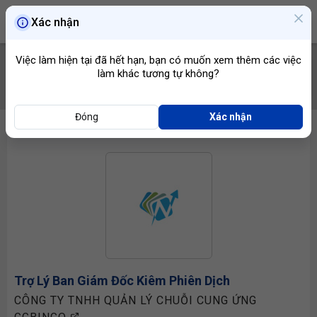
Xác nhận
Việc làm hiện tại đã hết hạn, bạn có muốn xem thêm các việc
làm khác tương tự không?
TÌM VIỆC
Đóng
Xác nhận
Trợ Lý Ban Giám Đốc
Kiêm Phiên Dịch
CÔNG TY TNHH QUẢN LÝ CHUỖI CUNG ỨNG