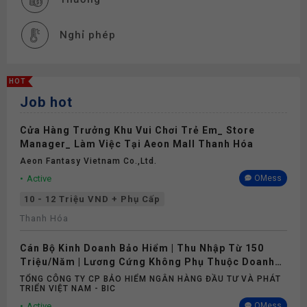
Nghỉ phép
HOT
Job hot
Cửa Hàng Trưởng Khu Vui Chơi Trẻ Em_ Store
Manager_ Làm Việc Tại Aeon Mall Thanh Hóa
Aeon Fantasy Vietnam Co.,ltd.
Active
OMess
10 - 12 Triệu VND + Phụ Cấp
Thanh Hóa
Cán Bộ Kinh Doanh Bảo Hiểm | Thu Nhập Từ 150
Triệu/Năm | Lương Cứng Không Phụ Thuộc Doanh
Số
TỔNG CÔNG TY CP BẢO HIỂM NGÂN HÀNG ĐẦU TƯ VÀ PHÁT
TRIỂN VIỆT NAM - BIC
Active
OMess