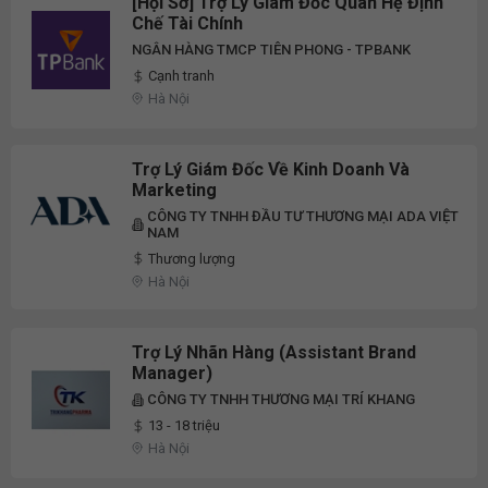
[Hội Sở] Trợ Lý Giám Đốc Quan Hệ Định
Chế Tài Chính
NGÂN HÀNG TMCP TIÊN PHONG - TPBANK
Cạnh tranh
Hà Nội
Trợ Lý Giám Đốc Về Kinh Doanh Và
Marketing
CÔNG TY TNHH ĐẦU TƯ THƯƠNG MẠI ADA VIỆT
NAM
Thương lượng
Hà Nội
Trợ Lý Nhãn Hàng (Assistant Brand
Manager)
CÔNG TY TNHH THƯƠNG MẠI TRÍ KHANG
13 - 18 triệu
Hà Nội