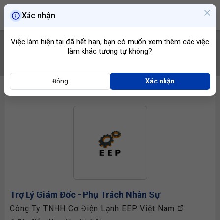
Xác nhận
Việc làm hiện tại đã hết hạn, bạn có muốn xem thêm các việc
làm khác tương tự không?
TÌM VIỆC
Đóng
Xác nhận
Trợ Lý Giám Đốc
- Phụ Trách Nhân Sự
Công Ty TNHH Cơ Điện Lạnh EEP Việt Nam