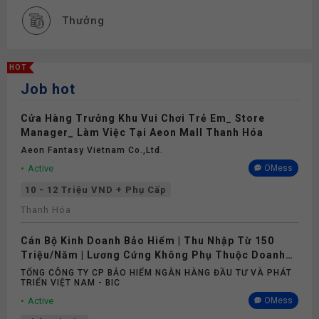
Thưởng
Phụ cấp
HOT
Job hot
Nghỉ phép
Cửa Hàng Trưởng Khu Vui Chơi Trẻ Em_ Store
Bảo hiểm
Manager_ Làm Việc Tại Aeon Mall Thanh Hóa
Aeon Fantasy Vietnam Co.,ltd.
Active
OMess
10 - 12 Triệu VND + Phụ Cấp
Thanh Hóa
Cán Bộ Kinh Doanh Bảo Hiểm | Thu Nhập Từ 150
Triệu/Năm | Lương Cứng Không Phụ Thuộc Doanh
Số
TỔNG CÔNG TY CP BẢO HIỂM NGÂN HÀNG ĐẦU TƯ VÀ PHÁT
TRIỂN VIỆT NAM - BIC
Active
OMess