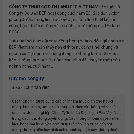
CÔNG TY TNHH CƠ ĐIỆN LẠNH EEP VIỆT NAM
tiền thân là
Công ty Cơ Điện EEP hoạt động cuối năm 2012 là đơn vị tiên
phong đi đầu trong lĩnh vực xây dựng, tư vấn - thiết kế, thi
công, bảo trì bảo dưỡng và lắp đặt các hệ thống cơ điện lạnh -
PCCC.
Trải qua thời gian dài hoạt động trong ngành, đội ngũ nhân sự
EEP Việt Nam nhận thấy nền kinh tế nước nhà nói chung và
ngành cơ điện lạnh nói riêng đang có những bước tiến vượt
bậc. Hướng tới mục tiêu nâng cao trình độ, chuyên môn hóa
ngành nghề, cuối năm...
Quy mô công ty
Từ 26 - 100 nhân viên
Các thông tin được cung cấp chỉ nhằm mục đích cho người
dùng tham khảo, JobOKO không đại diện và không có sự liên
quan tới doanh nghiệp
Công Ty Tnhh Cơ Điện Lạnh Eep Việt Nam
trong các hoạt động tuyển dụng. Các thông tin bản quyền, nhãn
hiệu hoặc bất kỳ quyền sở hữu trí tuệ nào liên quan đến nội
dung, thương hiệu hay hình ảnh doanh nghiệp này không thuộc