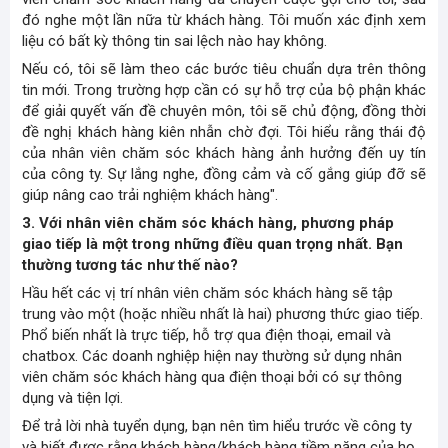
đó nghe một lần nữa từ khách hàng. Tôi muốn xác định xem
liệu có bất kỳ thông tin sai lệch nào hay không.
Nếu có, tôi sẽ làm theo các bước tiêu chuẩn dựa trên thông
tin mới. Trong trường hợp cần có sự hỗ trợ của bộ phận khác
để giải quyết vấn đề chuyên môn, tôi sẽ chủ động, đồng thời
đề nghị khách hàng kiên nhẫn chờ đợi.
Tôi hiểu rằng thái độ
của nhân viên chăm sóc khách hàng ảnh hưởng đến uy tín
của công ty. Sự lắng nghe, đồng cảm và cố gắng giúp đỡ sẽ
giúp nâng cao trải nghiệm khách hàng".
3. Với nhân viên chăm sóc khách hàng, phương pháp
giao tiếp là một trong những điều quan trọng nhất. Bạn
thường tương tác như thế nào?
Hầu hết các vị trí nhân viên chăm sóc khách hàng sẽ tập
trung vào một (hoặc nhiều nhất là hai) phương thức giao tiếp.
Phổ biến nhất là trực tiếp, hỗ trợ qua điện thoại, email và
chatbox. Các doanh nghiệp hiện nay thường sử dụng
nhân
viên chăm sóc khách hàng qua điện thoại
bởi có sự thông
dụng và tiện lợi.
Để trả lời nhà tuyển dụng, bạn nên tìm hiểu trước về công ty
và biết được rằng khách hàng/khách hàng tiềm năng của họ