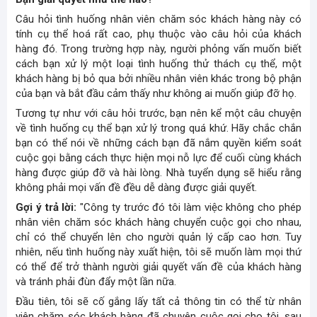
Câu hỏi tình huống nhân viên chăm sóc khách hàng này có
tính cụ thể hoá rất cao, phụ thuộc vào câu hỏi của khách
hàng đó. Trong trường hợp này, người phỏng vấn muốn biết
cách bạn xử lý một loại tình huống thử thách cụ thể, một
khách hàng bị bỏ qua bởi nhiều nhân viên khác trong bộ phận
của bạn và bắt đầu cảm thấy như không ai muốn giúp đỡ họ.
Tương tự như với câu hỏi trước, bạn nên kể một câu chuyện
về tình huống cụ thể bạn xử lý trong quá khứ. Hãy chắc chắn
bạn có thể nói về những cách bạn đã nắm quyền kiểm soát
cuộc gọi bằng cách thực hiện mọi nỗ lực để cuối cùng khách
hàng được giúp đỡ và hài lòng. Nhà tuyển dụng sẽ hiểu rằng
không phải mọi vấn đề đều dễ dàng được giải quyết.
Gợi ý trả lời:
"Công ty trước đó tôi làm việc không cho phép
nhân viên chăm sóc khách hàng chuyển cuộc gọi cho nhau,
chỉ có thể chuyển lên cho người quản lý cấp cao hơn. Tuy
nhiên, nếu tình huống này xuất hiện, tôi sẽ muốn làm mọi thứ
có thể để trở thành người giải quyết vấn đề của khách hàng
và tránh phải đùn đẩy một lần nữa.
Đầu tiên, tôi sẽ cố gắng lấy tất cả thông tin có thể từ nhân
viên chăm sóc khách hàng đã chuyên cuộc gọi cho tôi, sau