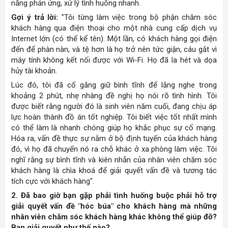
năng phản ứng, xử lý tình huống nhanh.
Gợi ý trả lời:
"Tôi từng làm việc trong bộ phận chăm sóc
khách hàng qua điện thoại cho một nhà cung cấp dịch vụ
Internet lớn (có thể kể tên). Một lần, có khách hàng gọi điện
đến để phàn nàn, và tệ hơn là họ trở nên tức giận, cáu gắt vì
máy tính không kết nối được với Wi-Fi. Họ đã la hét và dọa
hủy tài khoản.
Lúc đó, tôi đã cố gắng giữ bình tĩnh để lắng nghe trong
khoảng 2 phút, nhẹ nhàng đề nghị họ nói rõ tình hình. Tôi
được biết rằng người đó là sinh viên năm cuối, đang chịu áp
lực hoàn thành đồ án tốt nghiệp. Tôi biết việc tốt nhất mình
có thể làm là nhanh chóng giúp họ khắc phục sự cố mạng.
Hóa ra, vấn đề thực sự nằm ở bộ định tuyến của khách hàng
đó, vì họ đã chuyển nó ra chỗ khác ở xa phòng làm việc. Tôi
nghĩ rằng sự bình tĩnh và kiên nhẫn của nhân viên chăm sóc
khách hàng là chìa khoá để giải quyết vấn đề và tương tác
tích cực với khách hàng".
2. Đã bao giờ bạn gặp phải tình huống buộc phải hỗ trợ
giải quyết vấn đề "hóc búa" cho khách hàng mà những
nhân viên chăm sóc khách hàng khác không thể giúp đỡ?
Bạn giải quyết như thế nào?