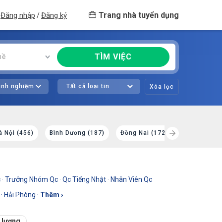
Trang nhà tuyển dụng
Đăng nhập
Đăng ký
/
TÌM VIỆC
hề
kinh nghiệm
Tất cả loại tin
Xóa lọc
à Nội (456)
Bình Dương (187)
Đồng Nai (172)
Bắc Ninh (1
c
·
Trưởng Nhóm Qc
·
Qc Tiếng Nhật
·
Nhân Viên Qc
·
Hải Phòng
·
Thêm ›
t lượng