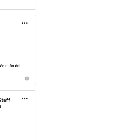
yên
nhân
ảnh
Staff
n