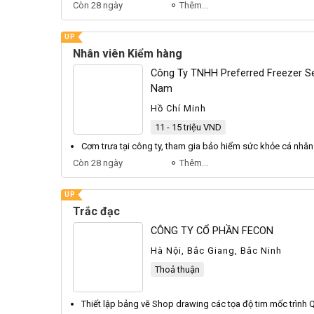
Còn 28 ngày
Thêm...
UP
Nhân viên Kiểm hàng
Công Ty TNHH Preferred Freezer Se
Nam
Hồ Chí Minh
11 - 15 triệu VND
Cơm trưa tại công ty, tham gia bảo hiểm sức khỏe cá
nhân
Còn 28 ngày
Thêm...
UP
Trắc đạc
CÔNG TY CỔ PHẦN FECON
Hà Nội, Bắc Giang, Bắc Ninh
Thoả thuận
Thiết lập bảng vẽ Shop drawing các tọa độ tim mốc trình