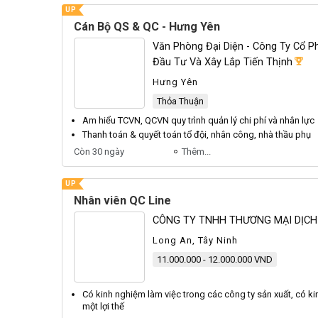
UP
Cán Bộ QS & QC - Hưng Yên
Văn Phòng Đại Diện - Công Ty Cổ Ph
Đầu Tư Và Xây Lắp Tiến Thịnh
Hưng Yên
Thỏa Thuận
Am hiểu TCVN, QCVN quy trình quản lý chi phí và
nhân
lực
Thanh toán & quyết toán tổ đội,
nhân
công, nhà thầu phụ
Còn 30 ngày
Thêm...
UP
Nhân viên QC Line
CÔNG TY TNHH THƯƠNG MẠI DỊCH
Long An, Tây Ninh
11.000.000 - 12.000.000 VND
Có kinh nghiệm làm việc trong các công ty sản xuất, có k
một lợi thế