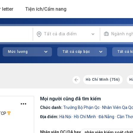
 letter
Tiện ích/Cẩm nang
Tất cả địa điểm
Ngành ng
Mức lương
Tất cả cấp bậc
Tất cả 
)
Đồng Nai (172)
Bắc Ninh (131)
Hồ Chí Minh (756)
H
Mọi người cũng đã tìm kiếm
Chức danh:
Trưởng Bộ Phận Qc
·
Nhân Viên Qa Q
TCP
Địa điểm:
Hà Nội
·
Hồ Chí Minh
·
Đà Nẵng
·
Cần Thơ
Nhân viên QC/QA hay
nhân viên kiểm soát chấ