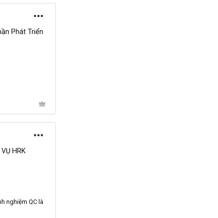
ần Phát Triển
 VỤ HRK
inh nghiệm
QC
là