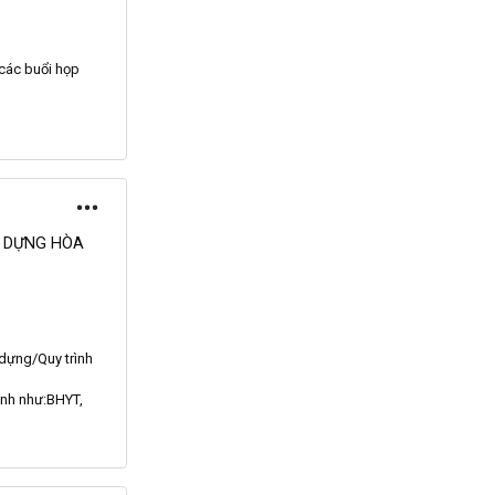
các buổi họp
Y DỰNG HÒA
 dựng/
Quy
trình
ành như:
BHYT
,