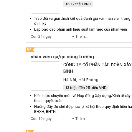
15-17 triệu VND
Trao đổi và giải thích kết quả đánh giá với
nhân viên
trong 
định kỳ
Lập báo cáo phản ánh hiệu suất làm việc của
nhân viên
Còn 24 ngày
Thêm...
UP
nhân viên qa/qc công trường
CÔNG TY CỔ PHẦN TẬP ĐOÀN XÂ
BÌNH
Hà Nội, Hải Phòng
13 triệu đến 25 triệu VND
Kiến thức chuyên môn về
Hợp
đồng
Xây
dựng/
Kinh
tế xây
thanh quyết toán.
Hưởng đầy đủ chế độ phúc lợi xã hội theo quy định hiện h
BHXH
,
BHTN
.
Còn 19 ngày
Thêm...
UP