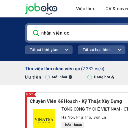
Việc làm
CV & cover
Tất cả thời gian
Tất cả loại hình
Tìm việc làm nhân viên qc
(2.232 việc)
Ưu tiên:
Hà Nội (456)
Bình Dương (187
Mới nhất
Đang hot
HOT
Chuyên Viên Kế Hoạch - Kỹ Thuật Xây Dựng
TỔNG CÔNG TY CHÈ VIỆT NAM - C
Hà Nội, Phú Thọ, Sơn La
Thỏa Thuận