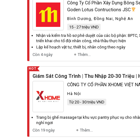
Công Ty Cổ Phần Xây Dựng Bông Se
Goden Lotus Contructions JSC
Bình Dương, Đồng Nai, Nghệ An
15 - 27 triệu VND
Nhận và kiểm tra hồ sơ phê duyệt của các bộ phận: BPTC,
triển khai cho tổ đội
nhân
công, nhà thầu thực hiện
Lập kế hoạch vật tư, thiết bị,
nhân
công theo ngày
Còn 4 ngày
Thêm...
HOT
Giám Sát Công Trình | Thu Nhập 20-30 Triệu | 
CÔNG TY CỔ PHẦN XHOME VIỆT N
Hà Nội
Từ 20 - 30 triệu VND
Trang bị ghế massage tại khu vực pantry phục vụ cho
nhâ
nghỉ ngơi
Còn 19 ngày
Thêm...