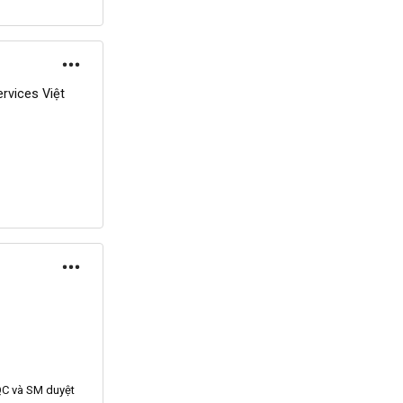
rvices Việt
QC
và SM duyệt