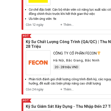
Cơ chế đặc biệt: Cán bộ
nhân viên
có năng lực xuất sắc có
đồng chính thức trước khi hết thời gian thử việc
Ưu tiên ứng
viên
: 9x
Còn 12 ngày
Thêm...
HOT
Kỹ Sư Chất Lượng Công Trình (QA/QC) | Thu N
28 Triệu
CÔNG TY CỔ PHẦN FECON
Hà Nội, Bắc Giang, Bắc Ninh
20 - 28 triệu VND
Phân tích đánh giá chất lượng công trình định kỳ, các ngu
hưởng, đề xuất các biện pháp nâng cao chất lượng
Còn 24 ngày
Thêm...
HOT
Kỹ Sư Giám Sát Xây Dựng - Thu Nhập Đến 27 T