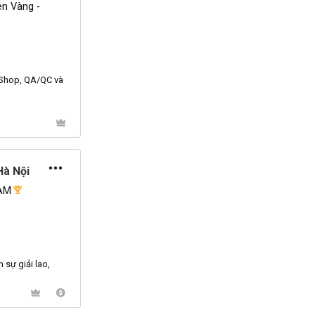
n Vàng -
 Shop, QA/
QC
và
Hà Nội
AM
n
sự giải lao,