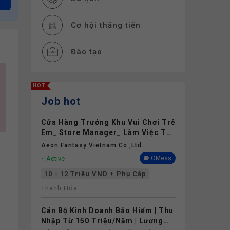
Cơ hội thăng tiến
Đào tạo
Thưởng
HOT
Job hot
Phụ cấp
Cửa Hàng Trưởng Khu Vui Chơi Trẻ
Nghỉ phép
Em_ Store Manager_ Làm Việc Tại
Aeon Mall Thanh Hóa
Aeon Fantasy Vietnam Co.,ltd.
Bảo hiểm
Active
OMess
10 - 12 Triệu VND + Phụ Cấp
Khám sức khỏe
Thanh Hóa
Cán Bộ Kinh Doanh Bảo Hiểm | Thu
Nhập Từ 150 Triệu/Năm | Lương