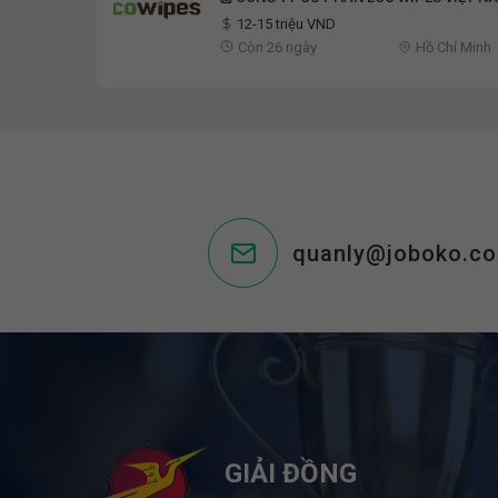
12-15 triệu VND
Còn 26 ngày
Hồ Chí Minh
quanly@joboko.c
GIẢI ĐỒNG