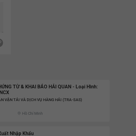
ỨNG TỪ & KHAI BÁO HẢI QUAN - Loại Hình:
DNCX
N VẬN TẢI VÀ DỊCH VỤ HÀNG HẢI (TRA-SAS)
Hồ Chí Minh
Xuất Nhập Khẩu