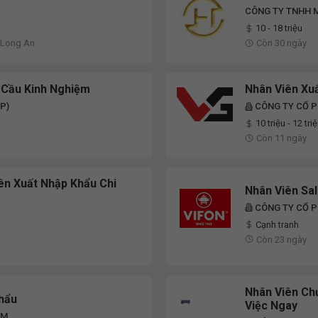
CÔNG TY TNHH 
VỤ HÙNG THỦY
10 - 18 triệu
 Long An
Còn 30 ngày
 Cầu Kinh Nghiệm
Nhân Viên Xu
P)
CÔNG TY CỔ 
10 triệu - 12 tri
Còn 11 ngày
ên Xuất Nhập Khẩu Chi
Nhân Viên Sa
CÔNG TY CỔ P
Cạnh tranh
Còn 23 ngày
Nhân Viên Ch
hẩu
Việc Ngay
AM