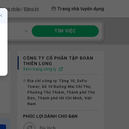
Trang nhà tuyển dụng
Đăng nhập
Đăng ký
/
TÌM VIỆC
ề
CÔNG TY CỔ PHẦN TẬP ĐOÀN
THIÊN LONG
Xem trang công ty
Địa chỉ công ty: Tầng 10, Sofic
Tower, Số 10 Đường Mai Chí Thọ,
Phường Thủ Thiêm, Thành phố Thủ
Đức, Thành phố Hồ Chí Minh, Việt
Nam
PHÚC LỢI DÀNH CHO BẠN
Du lịch