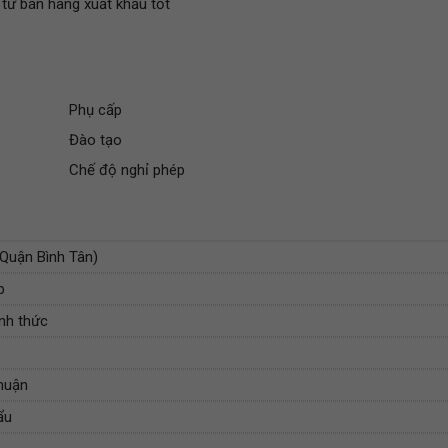
 từ bán hàng xuất khẩu tốt
Phụ cấp
Đào tạo
Chế độ nghỉ phép
(Quận Bình Tân)
p
nh thức
huận
ẩu