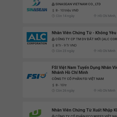
SINASEAN VIETNAM CO., LTD
8 - 10 triệu VNĐ
Còn 14 ngày
Hồ Chí Minh,
Nhân Viên Chứng Từ - Không Yêu
CÔNG TY CP TM DV ĐẤT MỚI (ALC COR
8 Tr - 9 Tr VND
Còn 23 ngày
Hồ Chí Minh
FSI Việt Nam Tuyển Dụng Nhân Vi
Nhánh Hồ Chí Minh
CÔNG TY CỔ PHẦN FSI VIỆT NAM
8 - 10 tr
Còn 26 ngày
Hồ Chí Minh
Nhân Viên Chứng Từ Xuất Nhập K
CÔNG TY CỔ PHẦN ECO WIPES VIỆT N