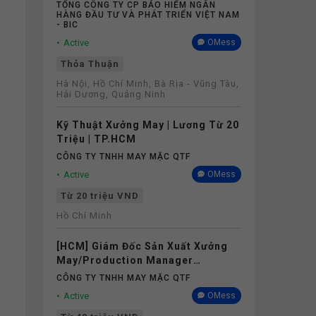
Cứng Không Phụ Thuộc Doanh Số
TỔNG CÔNG TY CP BẢO HIỂM NGÂN
HÀNG ĐẦU TƯ VÀ PHÁT TRIỂN VIỆT NAM
- BIC
Active
OMess
Thỏa Thuận
Hà Nội, Hồ Chí Minh, Bà Rịa - Vũng Tàu,
Hải Dương, Quảng Ninh
Kỹ Thuật Xưởng May | Lương Từ 20
Triệu | TP.HCM
CÔNG TY TNHH MAY MẶC QTF
Active
OMess
Từ 20 triệu VND
Hồ Chí Minh
[HCM] Giám Đốc Sản Xuất Xưởng
May/Production Manager
(Garments) - Lương 40M+
CÔNG TY TNHH MAY MẶC QTF
Active
OMess