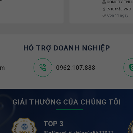
CÔNG TY TNHH
7-10 triệu VND
Còn 11 ngày
HỖ TRỢ DOANH NGHIỆP
om
0962.107.888
GIẢI THƯỞNG CỦA CHÚNG TÔI
TOP 3
Nền tảng số tiêu biểu của Bộ TT&TT