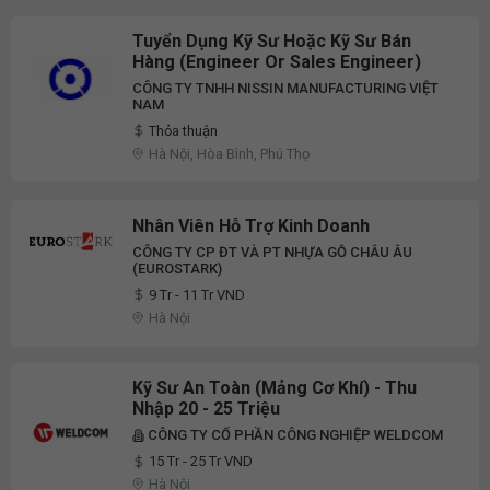
Tuyển Dụng Kỹ Sư Hoặc Kỹ Sư Bán
Hàng (Engineer Or Sales Engineer)
CÔNG TY TNHH NISSIN MANUFACTURING VIỆT
NAM
Thỏa thuận
Hà Nội, Hòa Bình, Phú Thọ
Nhân Viên Hỗ Trợ Kinh Doanh
CÔNG TY CP ĐT VÀ PT NHỰA GỖ CHÂU ÂU
(EUROSTARK)
9 Tr - 11 Tr VND
Hà Nội
Kỹ Sư An Toàn (Mảng Cơ Khí) - Thu
Nhập 20 - 25 Triệu
CÔNG TY CỔ PHẦN CÔNG NGHIỆP WELDCOM
15 Tr - 25 Tr VND
Hà Nội