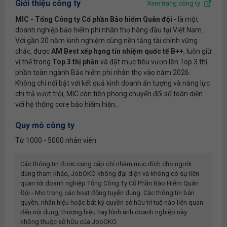
Giới thiệu công ty
Xem trang công ty
MIC - Tổng Công ty Cổ phần Bảo hiểm Quân đội
- là một
doanh nghiệp bảo hiểm phi nhân thọ hàng đầu tại Việt Nam.
Với gần 20 năm kinh nghiệm cùng nền tảng tài chính vững
chắc, được
AM Best xếp hạng tín nhiệm quốc tế B++
, luôn giữ
vị thế trong
Top 3 thị phần
và đặt mục tiêu vươn lên Top 3 thị
phần toàn ngành Bảo hiểm phi nhân thọ vào năm 2026.
Không chỉ nổi bật với kết quả kinh doanh ấn tượng và năng lực
chi trả vượt trội, MIC còn tiên phong chuyển đổi số toàn diện
với hệ thống core bảo hiểm hiện...
Quy mô công ty
Từ 1000 - 5000 nhân viên
Các thông tin được cung cấp chỉ nhằm mục đích cho người
dùng tham khảo, JobOKO không đại diện và không có sự liên
quan tới doanh nghiệp
Tổng Công Ty Cổ Phần Bảo Hiểm Quân
Đội - Mic
trong các hoạt động tuyển dụng. Các thông tin bản
quyền, nhãn hiệu hoặc bất kỳ quyền sở hữu trí tuệ nào liên quan
đến nội dung, thương hiệu hay hình ảnh doanh nghiệp này
không thuộc sở hữu của JobOKO.