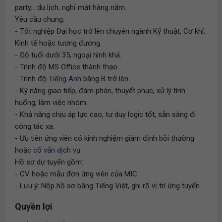
party... du lịch, nghỉ mát hàng năm.
Yêu cầu chung:
- Tốt nghiệp Đại học trở lên chuyên ngành Kỹ thuật, Cơ khí,
Kinh tế hoặc tương đương.
- Độ tuổi dưới 35, ngoại hình khá.
- Trình độ MS Office thành thạo.
- Trình độ
Tiếng Anh
bằng B trở lên.
- Kỹ năng giao tiếp, đàm phán, thuyết phục, xử lý tình
huống, làm việc nhóm.
- Khả năng chịu áp lực cao, tư duy logic tốt, sẵn sàng đi
công tác xa.
- Ưu tiên ứng viên có kinh nghiệm giám định bồi thường
hoặc
cố vấn dịch vụ
.
Hồ sơ dự tuyển gồm:
- CV hoặc mẫu đơn ứng viên của MIC
- Lưu ý: Nộp hồ sơ bằng Tiếng Việt, ghi rõ vị trí ứng tuyển.
Quyền lợi