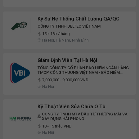
Kỹ Sư Hệ Thống Chất Lượng QA/QC
CÔNG TY TNHH DELTEC VIỆT NAM
15tr-18tr /tháng
Hà Nội, Hà Nam, Ninh Bình
Giám Định Viên Tại Hà Nội
TỔNG CÔNG TY CỔ PHẦN BẢO HIỂM NGÂN HÀNG
TMCP CÔNG THƯƠNG VIỆT NAM - BẢO HIỂM
VIETINBANK (VBI)
7,000,000 - 9,000,000 VNĐ
Hà Nội
Kỹ Thuật Viên Sửa Chữa Ô Tô
CÔNG TY TNHH MTV ĐẦU TƯ THƯƠNG MẠI VÀ
XÂY DỰNG HẢI PHONG
10 - 15 triệu VND
Hà Nội