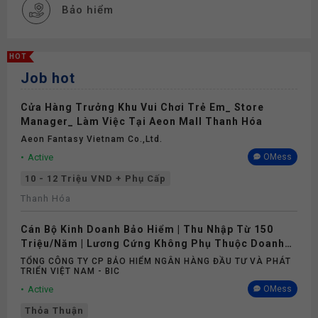
Bảo hiểm
HOT
Job hot
Cửa Hàng Trưởng Khu Vui Chơi Trẻ Em_ Store
Manager_ Làm Việc Tại Aeon Mall Thanh Hóa
Aeon Fantasy Vietnam Co.,ltd.
Active
OMess
10 - 12 Triệu VND + Phụ Cấp
Thanh Hóa
Cán Bộ Kinh Doanh Bảo Hiểm | Thu Nhập Từ 150
Triệu/Năm | Lương Cứng Không Phụ Thuộc Doanh
Số
TỔNG CÔNG TY CP BẢO HIỂM NGÂN HÀNG ĐẦU TƯ VÀ PHÁT
TRIỂN VIỆT NAM - BIC
Active
OMess
Thỏa Thuận