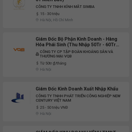
CÔNG TY TNHH KÍNH MẮT SIMBA
15 - 30 triệu
Hà Nội, Hồ Chí Minh
Giám Đốc Bộ Phận Kinh Doanh - Hàng
Hóa Phái Sinh (Thu Nhập 50Tr - 60Tr
++/ Tháng)
CÔNG TY CP TẬP ĐOÀN KHOÁNG SẢN VÀ
THƯƠNG MẠI VQB
Từ 50tr ₫/tháng
Hà Nội
Giám Đốc Kinh Doanh Xuất Nhập Khẩu
CÔNG TY TNHH PHÁT TRIỂN CÔNG NGHIỆP NEW
CENTURY VIỆT NAM
25 - 50 triệu VNĐ
Hà Nội