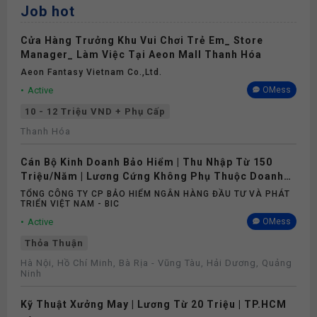
Job hot
Cửa Hàng Trưởng Khu Vui Chơi Trẻ Em_ Store
Manager_ Làm Việc Tại Aeon Mall Thanh Hóa
Aeon Fantasy Vietnam Co.,ltd.
Active
OMess
10 - 12 Triệu VND + Phụ Cấp
Thanh Hóa
Cán Bộ Kinh Doanh Bảo Hiểm | Thu Nhập Từ 150
Triệu/Năm | Lương Cứng Không Phụ Thuộc Doanh
Số
TỔNG CÔNG TY CP BẢO HIỂM NGÂN HÀNG ĐẦU TƯ VÀ PHÁT
TRIỂN VIỆT NAM - BIC
Active
OMess
Thỏa Thuận
Hà Nội, Hồ Chí Minh, Bà Rịa - Vũng Tàu, Hải Dương, Quảng
Ninh
Kỹ Thuật Xưởng May | Lương Từ 20 Triệu | TP.HCM