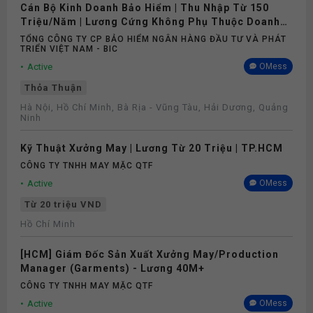
Cán Bộ Kinh Doanh Bảo Hiểm | Thu Nhập Từ 150
Triệu/Năm | Lương Cứng Không Phụ Thuộc Doanh
Số
TỔNG CÔNG TY CP BẢO HIỂM NGÂN HÀNG ĐẦU TƯ VÀ PHÁT
TRIỂN VIỆT NAM - BIC
Active
OMess
Thỏa Thuận
Hà Nội, Hồ Chí Minh, Bà Rịa - Vũng Tàu, Hải Dương, Quảng
Ninh
Kỹ Thuật Xưởng May | Lương Từ 20 Triệu | TP.HCM
CÔNG TY TNHH MAY MẶC QTF
Active
OMess
Từ 20 triệu VND
Hồ Chí Minh
[HCM] Giám Đốc Sản Xuất Xưởng May/Production
Manager (Garments) - Lương 40M+
CÔNG TY TNHH MAY MẶC QTF
Active
OMess