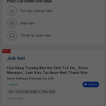
PHÚC LỢI DÀNH CHO BẠN
Cơ hội thăng tiến
Đào tạo
Thiết bị làm việc
Thưởng
HOT
Job hot
Nghỉ phép
Cửa Hàng Trưởng Khu Vui Chơi Trẻ Em_ Store
Bảo hiểm
Manager_ Làm Việc Tại Aeon Mall Thanh Hóa
Aeon Fantasy Vietnam Co.,ltd.
Active
OMess
10 - 12 Triệu VND + Phụ Cấp
Thanh Hóa