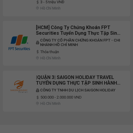
3 - 5 triệu VNĐ
Hồ Chí Minh
[HCM] Công Ty Chứng Khoán FPT
Securities Tuyển Dụng Thực Tập Sinh
Nhân Sự Part-Time/ Full-Time 2026
CÔNG TY CỔ PHẦN CHỨNG KHOÁN FPT - CHI
NHÁNH HỒ CHÍ MINH
Thỏa thuận
Hồ Chí Minh
|QUẬN 3| SAIGON HOLIDAY TRAVEL
TUYỂN DỤNG THỰC TẬP SINH HÀNH
CHÍNH NHÂN SỰ
CÔNG TY TNHH DU LỊCH SAIGON HOLIDAY
500.000 - 2.000.000 VND
Hồ Chí Minh