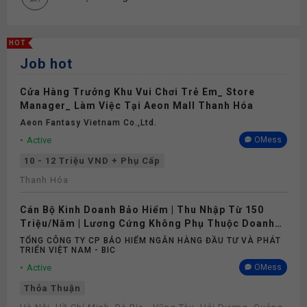
HOT
Job hot
Cửa Hàng Trưởng Khu Vui Chơi Trẻ Em_ Store
Manager_ Làm Việc Tại Aeon Mall Thanh Hóa
Aeon Fantasy Vietnam Co.,ltd.
Active
OMess
10 - 12 Triệu VND + Phụ Cấp
Thanh Hóa
Cán Bộ Kinh Doanh Bảo Hiểm | Thu Nhập Từ 150
Triệu/Năm | Lương Cứng Không Phụ Thuộc Doanh
Số
TỔNG CÔNG TY CP BẢO HIỂM NGÂN HÀNG ĐẦU TƯ VÀ PHÁT
TRIỂN VIỆT NAM - BIC
Active
OMess
Thỏa Thuận