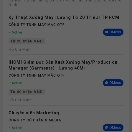
Hà Nội, Hồ Chí Minh, Bà Rịa - Vũng Tàu, Hải Dương, Quảng
Ninh
Kỹ Thuật Xưởng May | Lương Từ 20 Triệu | TP.HCM
CÔNG TY TNHH MAY MẶC QTF
Active
OMess
Từ 20 triệu VND
Hồ Chí Minh
[HCM] Giám Đốc Sản Xuất Xưởng May/Production
Manager (Garments) - Lương 40M+
CÔNG TY TNHH MAY MẶC QTF
Active
OMess
Từ 40 triệu VND
Hồ Chí Minh
Chuyên viên Marketing
CÔNG TY CỔ PHẦN X-MEDIA
Active
OMess