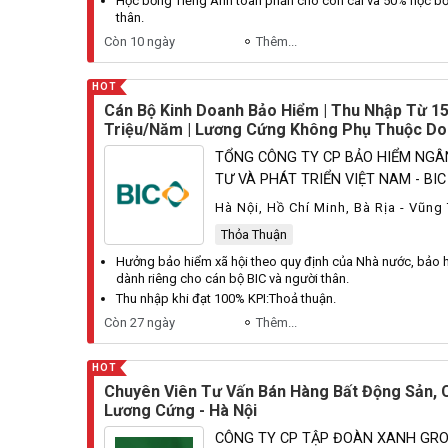
Học bổng Tiếng Anh toàn phần cho con cái và 50% học b
thân.
Còn 10 ngày
Thêm...
HOT
Cán Bộ Kinh Doanh Bảo Hiểm | Thu Nhập Từ 1
Triệu/Năm | Lương Cứng Không Phụ Thuộc Do
TỔNG CÔNG TY CP BẢO HIỂM NGÂ
TƯ VÀ PHÁT TRIỂN VIỆT NAM - BIC
Hà Nội, Hồ Chí Minh, Bà Rịa - Vũng 
Dương, Quảng Ninh
Thỏa Thuận
Hưởng bảo hiểm xã hội theo quy định của
Nhà
nước, bảo 
dành riêng cho cán bộ
BIC
và người thân.
Thu nhập khi đạt 100%
KPI
:
Thoả
thuận.
Còn 27 ngày
Thêm...
HOT
Chuyên Viên Tư Vấn Bán Hàng Bất Động Sản, 
Lương Cứng - Hà Nội
CÔNG TY CP TẬP ĐOÀN XANH GR