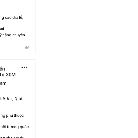
g các dịp lễ,
ài.
kỹ năng chuyên
ển
pto 30M
tnam
ghệ An, Quảng
hông phụ thuộc
g môi trường quốc