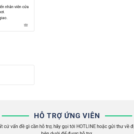
ến nhân viên cửa
ơi.
giao.
HỖ TRỢ ỨNG VIÊN
t cứ vấn đề gì cần hỗ trợ, hãy gọi tới HOTLINE hoặc gửi thư về đị
bên dưới để được hỗ trợ.