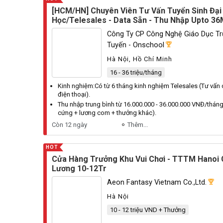
[HCM/HN] Chuyên Viên Tư Vấn Tuyển Sinh Đại
Học/Telesales - Data Sẵn - Thu Nhập Upto 36
Công Ty CP Công Nghệ Giáo Dục T
Tuyến - Onschool
Hà Nội, Hồ Chí Minh
16 - 36 triệu/tháng
Kinh nghiệm:
Có
từ 6 tháng kinh nghiệm
Telesales
(
Tư
vấn 
điện thoại).
Thu nhập trung bình từ 16.000.000 - 36.000.000
VNĐ
/tháng
cứng + lương com + thưởng khác).
Còn 12 ngày
Thêm...
HOT
Cửa Hàng Trưởng Khu Vui Chơi - TTTM Hanoi 
Lương 10-12Tr
Aeon Fantasy Vietnam Co.,ltd.
Hà Nội
10 - 12 triệu VND + Thưởng