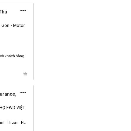
Thu
 Gòn - Motor
với khách hàng
urance,
HỌ FWD VIỆT
ình Thuận, Hải