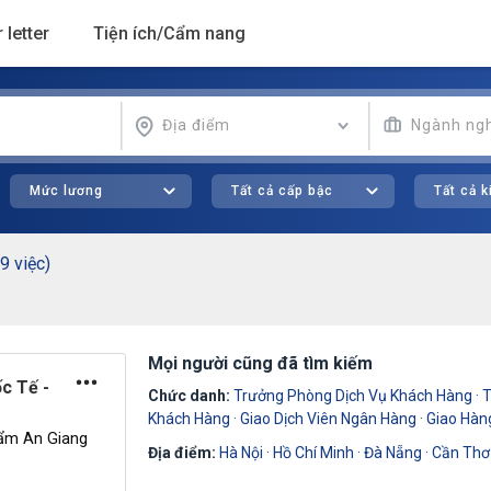
 letter
Tiện ích/Cẩm nang
Địa điểm
Ngành ng
Mức lương
Tất cả cấp bậc
Tất cả 
9 việc)
Mọi người cũng đã tìm kiếm
c Tế -
Chức danh:
Trưởng Phòng Dịch Vụ Khách Hàng
·
T
Khách Hàng
·
Giao Dịch Viên Ngân Hàng
·
Giao Hàn
ẩm An Giang
Địa điểm:
Hà Nội
·
Hồ Chí Minh
·
Đà Nẵng
·
Cần Thơ