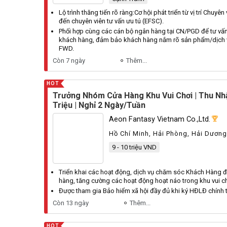
Lộ trình thăng tiến rõ ràng:
Cơ
hội phát triển từ vị trí
Chuyên
đến chuyên viên tư vấn ưu tú (
EFSC
).
Phối hợp cùng các cán bộ ngân hàng tại
CN
/
PGD
để tư vấ
khách hàng, đảm bảo khách hàng nắm rõ sản phẩm/dịch 
FWD
.
Còn 7 ngày
Thêm...
HOT
Trưởng Nhóm Cửa Hàng Khu Vui Chơi | Thu Nh
Triệu | Nghỉ 2 Ngày/Tuần
Aeon Fantasy Vietnam Co.,ltd.
Hồ Chí Minh, Hải Phòng, Hải Dương
Long An, Tây Ninh
9 - 10 triệu VND
Triển khai các hoạt động, dịch vụ chăm sóc
Khách
Hàng
đ
hàng, tăng cường các hoạt động hoạt náo trong khu vui ch
Được tham gia
Bảo
hiểm xã hội đầy đủ khi ký
HĐLĐ
chính 
Còn 13 ngày
Thêm...
HOT