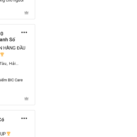
ổng cho người
50
anh Số
N HÀNG ĐẦU
Tàu, Hải
hiểm
BIC
Care
Có
OUP