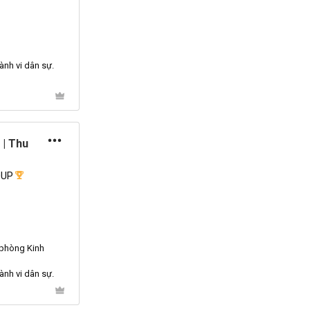
hành vi dân sự.
 | Thu
OUP
phòng
Kinh
hành vi dân sự.