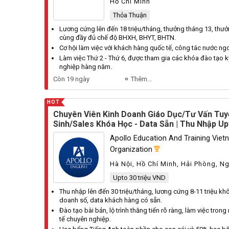
Hồ Chí Minh
Thỏa Thuận
Lương cứng lên đến 18 triệu/tháng, thưởng tháng 13, thưởn
cùng đầy đủ chế độ BHXH, BHYT, BHTN.
Cơ hội làm việc với khách hàng quốc tế, công tác nước ngo
Làm việc Thứ 2 - Thứ 6, được tham gia các khóa đào tạo 
nghiệp hàng năm.
Còn 19 ngày
Thêm...
HOT
Chuyên Viên Kinh Doanh Giáo Dục/Tư Vấn Tuy
Sinh/Sales Khóa Học - Data Sẵn | Thu Nhập U
Apollo Education And Training Vie
Organization
Hà Nội, Hồ Chí Minh, Hải Phòng, N
Ninh
Upto 30 triệu VND
Thu nhập lên đến 30 triệu/tháng, lương cứng 8-11 triệu k
doanh số, data khách hàng có sẵn.
Đào tạo bài bản, lộ trình thăng tiến rõ ràng, làm việc tron
tế chuyên nghiệp.