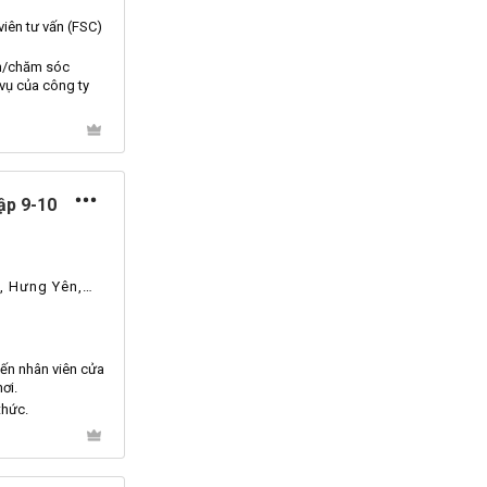
viên tư vấn (
FSC
)
n/chăm sóc
vụ của công ty
ập 9-10
, Hưng Yên,
ến nhân viên cửa
ơi.
thức.