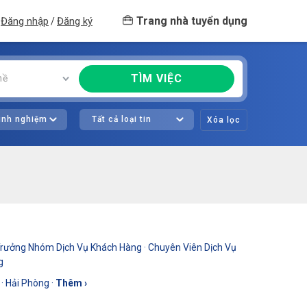
Trang nhà tuyển dụng
Đăng nhập
Đăng ký
/
TÌM VIỆC
hề
kinh nghiệm
Tất cả loại tin
Xóa lọc
rưởng Nhóm Dịch Vụ Khách Hàng
·
Chuyên Viên Dịch Vụ
g
·
Hải Phòng
·
Thêm ›