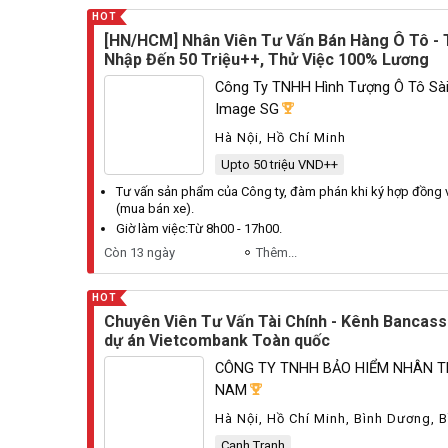
HOT
[HN/HCM] Nhân Viên Tư Vấn Bán Hàng Ô Tô - 
Nhập Đến 50 Triệu++, Thử Việc 100% Lương
Công Ty TNHH Hình Tượng Ô Tô Sài
Image SG
Hà Nội, Hồ Chí Minh
Upto 50 triệu VND++
Tư vấn sản phẩm của
Công
ty, đàm phán khi ký hợp đồng 
(mua bán xe).
Giờ làm việc:
Từ
8h00 - 17h00.
Còn 13 ngày
Thêm...
HOT
Chuyên Viên Tư Vấn Tài Chính - Kênh Bancass
dự án Vietcombank Toàn quốc
CÔNG TY TNHH BẢO HIỂM NHÂN T
NAM
Hà Nội, Hồ Chí Minh, Bình Dương, B
Dương
Cạnh Tranh