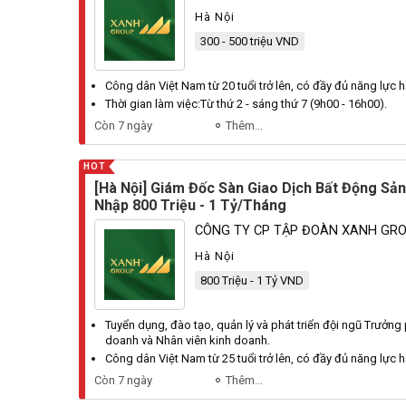
Hà Nội
300 - 500 triệu VND
Công dân
Việt
Nam
từ 20 tuổi trở lên, có đầy đủ năng lực 
Thời gian làm việc:
Từ
thứ 2 - sáng thứ 7 (9h00 - 16h00).
Còn 7 ngày
Thêm...
HOT
[Hà Nội] Giám Đốc Sàn Giao Dịch Bất Động Sản
Nhập 800 Triệu - 1 Tỷ/Tháng
CÔNG TY CP TẬP ĐOÀN XANH GR
Hà Nội
800 Triệu - 1 Tỷ VND
Tuyển dụng, đào tạo, quản lý và phát triển đội ngũ
Trưởng
doanh và
Nhân
viên kinh doanh.
Công dân
Việt
Nam
từ 25 tuổi trở lên, có đầy đủ năng lực 
Còn 7 ngày
Thêm...