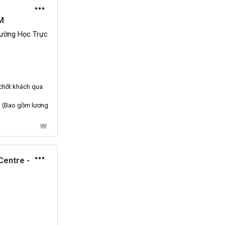
M
rường Học Trực
chốt khách qua
 (
Bao
gồm lương
Centre -