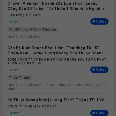
Chuyên Viên Kinh Doanh B2B Logistics | Lương
Cứng Đến 20 Triệu | Tối Thiểu 1 Năm Kinh Nghiệm
Giao Hàng Tiết Kiệm
Active
OMess
7 - 20 triệu VND + Thưởng
Hà Nội, Hồ Chí Minh
Cán Bộ Kinh Doanh Bảo Hiểm | Thu Nhập Từ 150
Triệu/Năm | Lương Cứng Không Phụ Thuộc Doanh
Số
TỔNG CÔNG TY CP BẢO HIỂM NGÂN HÀNG ĐẦU TƯ VÀ PHÁT
TRIỂN VIỆT NAM - BIC
Active
OMess
Thỏa Thuận
Hà Nội, Hồ Chí Minh, Bà Rịa - Vũng Tàu, Hải Dương, Quảng
Ninh
Kỹ Thuật Xưởng May | Lương Từ 20 Triệu | TP.HCM
CÔNG TY TNHH MAY MẶC QTF
Active
OMess