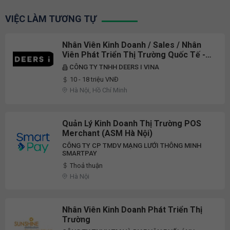
VIỆC LÀM TƯƠNG TỰ
Nhân Viên Kinh Doanh / Sales / Nhân
Viên Phát Triển Thị Trường Quốc Tế -
Lương Từ 10 - 18 Triệu ++ / Tháng -
CÔNG TY TNHH DEERS I VINA
Làm Việc Tại Hà Nội, HCM
10 - 18 triệu VNĐ
Hà Nội, Hồ Chí Minh
Quản Lý Kinh Doanh Thị Trường POS
Merchant (ASM Hà Nội)
CÔNG TY CP TMDV MẠNG LƯỚI THÔNG MINH
SMARTPAY
Thoả thuận
Hà Nội
Nhân Viên Kinh Doanh Phát Triển Thị
Trường