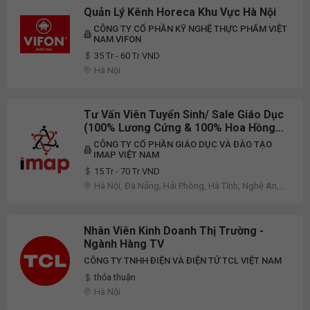
Quản Lý Kênh Horeca Khu Vực Hà Nội
CÔNG TY CỔ PHẦN KỸ NGHỆ THỰC PHẨM VIỆT
NAM VIFON
35 Tr - 60 Tr VND
Hà Nội
Tư Vấn Viên Tuyển Sinh/ Sale Giáo Dục
(100% Lương Cứng & 100% Hoa Hồng
Thử Việc, Chế Độ Mới Cực Tốt, Thu
CÔNG TY CỔ PHẦN GIÁO DỤC VÀ ĐÀO TẠO
Nhập Hấp Dẫn Thị Trường 18-70
IMAP VIỆT NAM
Triệu/Tháng) - Hà Nội/Hải Phòng/Vinh/
15 Tr - 70 Tr VND
Đà Nẵng/ Hà Tĩnh/Nghệ An. H
Hà Nội, Đà Nẵng, Hải Phòng, Hà Tĩnh, Nghệ An,
Thanh Hóa, Khác
Nhân Viên Kinh Doanh Thị Trường -
Ngành Hàng TV
CÔNG TY TNHH ĐIỆN VÀ ĐIỆN TỬ TCL VIỆT NAM
thỏa thuận
Hà Nội