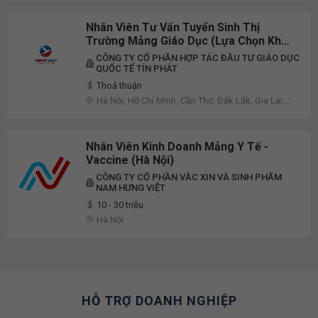
Nhân Viên Tư Vấn Tuyển Sinh Thị
Trường Mảng Giáo Dục (Lựa Chọn Khu
Vực Làm Việc, Mảng Giáo Dục)
CÔNG TY CỔ PHẦN HỢP TÁC ĐẦU TƯ GIÁO DỤC
QUỐC TẾ TÍN PHÁT
Thoả thuận
Hà Nội, Hồ Chí Minh, Cần Thơ, Đắk Lắk, Gia Lai,
Lào Cai, Quảng Trị, Sơn La, Khác
Nhân Viên Kinh Doanh Mảng Y Tế -
Vaccine (Hà Nội)
CÔNG TY CỔ PHẦN VẮC XIN VÀ SINH PHẨM
NAM HƯNG VIỆT
10 - 30 triệu
Hà Nội
HỖ TRỢ DOANH NGHIỆP