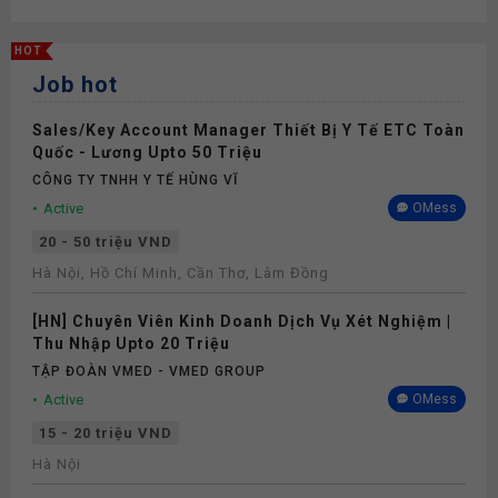
HOT
Job hot
Sales/Key Account Manager Thiết Bị Y Tế ETC Toàn
Quốc - Lương Upto 50 Triệu
CÔNG TY TNHH Y TẾ HÙNG VĨ
Active
OMess
20 - 50 triệu VND
Hà Nội, Hồ Chí Minh, Cần Thơ, Lâm Đồng
[HN] Chuyên Viên Kinh Doanh Dịch Vụ Xét Nghiệm |
Thu Nhập Upto 20 Triệu
TẬP ĐOÀN VMED - VMED GROUP
Active
OMess
15 - 20 triệu VND
Hà Nội