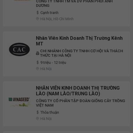
CÔNG TY TNHH TM VÀ DV PHÂN PHỐI ÁNH
DƯƠNG
Cạnh tranh
Hà Nội, Hồ Chí Minh
Nhân Viên Kinh Doanh Thị Trường Kênh
MT
CHI NHÁNH CÔNG TY TNHH CƠ HỘI VÀ THÁCH
THỨC TẠI HÀ NỘI
9 triệu - 12 triệu
Hà Nội
NHÂN VIÊN KINH DOANH THỊ TRƯỜNG
LÀO (NAM LÀO/TRUNG LÀO)
CÔNG TY CỔ PHẦN TẬP ĐOÀN GIỐNG CÂY TRỒNG
VIỆT NAM
Thỏa thuận
Hà Nội