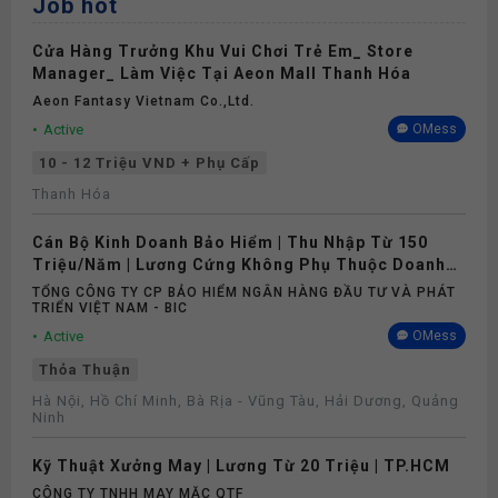
Job hot
Cửa Hàng Trưởng Khu Vui Chơi Trẻ Em_ Store
Manager_ Làm Việc Tại Aeon Mall Thanh Hóa
Aeon Fantasy Vietnam Co.,ltd.
Active
OMess
10 - 12 Triệu VND + Phụ Cấp
Thanh Hóa
Cán Bộ Kinh Doanh Bảo Hiểm | Thu Nhập Từ 150
Triệu/Năm | Lương Cứng Không Phụ Thuộc Doanh
Số
TỔNG CÔNG TY CP BẢO HIỂM NGÂN HÀNG ĐẦU TƯ VÀ PHÁT
TRIỂN VIỆT NAM - BIC
Active
OMess
Thỏa Thuận
Hà Nội, Hồ Chí Minh, Bà Rịa - Vũng Tàu, Hải Dương, Quảng
Ninh
Kỹ Thuật Xưởng May | Lương Từ 20 Triệu | TP.HCM
CÔNG TY TNHH MAY MẶC QTF