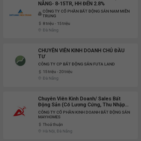
NẴNG- 8-15TR, HH ĐẾN 2.8%
CÔNG TY CỔ PHẦN BẤT ĐỘNG SẢN NAM MIỀN
TRUNG
8 triệu - 15 triệu
Đà Nẵng
CHUYÊN VIÊN KINH DOANH CHỦ ĐẦU
TƯ
CÔNG TY CP BẤT ĐỘNG SẢN FUTA LAND
15 triệu - 20 triệu
Đà Nẵng
Chuyên Viên Kinh Doanh/ Sales Bất
Động Sản (Có Lương Cứng, Thu Nhập
Tới 200 Triệu - Hỗ Trợ Marketing Tới
CÔNG TY CỔ PHẦN KINH DOANH BẤT ĐỘNG SẢN
100%) Dự Án Tại Hà Nội, Đà Nẵng, Hồ
MAYHOMES
Chí Minh
Thoả thuận
Hà Nội, Đà Nẵng