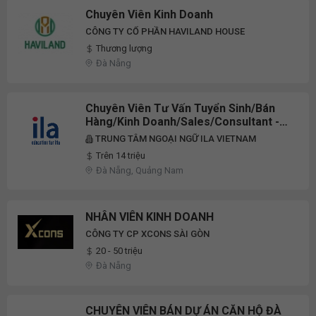
Chuyên Viên Kinh Doanh
CÔNG TY CỔ PHẦN HAVILAND HOUSE
Thương lượng
Đà Nẵng
Chuyên Viên Tư Vấn Tuyển Sinh/Bán
Hàng/Kinh Doanh/Sales/Consultant -
Thu Nhập Từ 12 Triệu Đến Không Giới
TRUNG TÂM NGOẠI NGỮ ILA VIETNAM
Hạn - Ila Đà Nẵng
Trên 14 triệu
Đà Nẵng, Quảng Nam
NHÂN VIÊN KINH DOANH
CÔNG TY CP XCONS SÀI GÒN
20 - 50 triệu
Đà Nẵng
CHUYÊN VIÊN BÁN DỰ ÁN CĂN HỘ ĐÀ