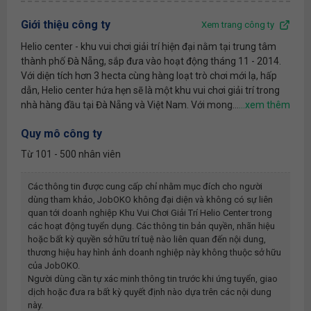
Giới thiệu công ty
Xem trang công ty
Helio center - khu vui chơi giải trí hiện đại nằm tại trung tâm
thành phố Đà Nẵng, sắp đưa vào hoạt động tháng 11 - 2014.
Với diện tích hơn 3 hecta cùng hàng loạt trò chơi mới lạ, hấp
dẫn, Helio center hứa hẹn sẽ là một khu vui chơi giải trí trong
nhà hàng đầu tại Đà Nẵng và Việt Nam. Với mong...
Quy mô công ty
Từ 101 - 500 nhân viên
Các thông tin được cung cấp chỉ nhằm mục đích cho người
dùng tham khảo, JobOKO không đại diện và không có sự liên
quan tới doanh nghiệp
Khu Vui Chơi Giải Trí Helio Center
trong
các hoạt động tuyển dụng. Các thông tin bản quyền, nhãn hiệu
hoặc bất kỳ quyền sở hữu trí tuệ nào liên quan đến nội dung,
thương hiệu hay hình ảnh doanh nghiệp này không thuộc sở hữu
của JobOKO.
Người dùng cần tự xác minh thông tin trước khi ứng tuyển, giao
dịch hoặc đưa ra bất kỳ quyết định nào dựa trên các nội dung
này.