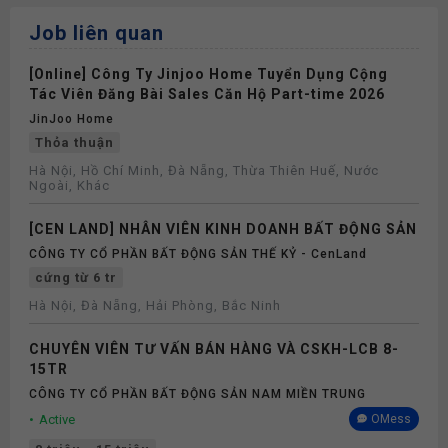
Job liên quan
[Online] Công Ty Jinjoo Home Tuyển Dụng Cộng
Tác Viên Đăng Bài Sales Căn Hộ Part-time 2026
JinJoo Home
Thỏa thuận
Hà Nội, Hồ Chí Minh, Đà Nẵng, Thừa Thiên Huế, Nước
Ngoài, Khác
[CEN LAND] NHÂN VIÊN KINH DOANH BẤT ĐỘNG SẢN
CÔNG TY CỔ PHẦN BẤT ĐỘNG SẢN THẾ KỶ - CenLand
cứng từ 6 tr
Hà Nội, Đà Nẵng, Hải Phòng, Bắc Ninh
CHUYÊN VIÊN TƯ VẤN BÁN HÀNG VÀ CSKH-LCB 8-
15TR
CÔNG TY CỔ PHẦN BẤT ĐỘNG SẢN NAM MIỀN TRUNG
Active
OMess