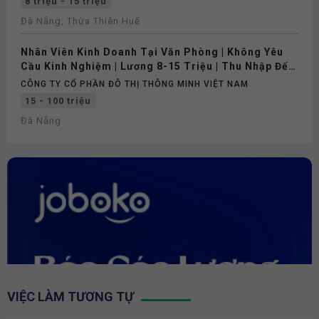
8 triệu - 15 triệu
Đà Nẵng, Thừa Thiên Huế
Nhân Viên Kinh Doanh Tại Văn Phòng | Không Yêu
Cầu Kinh Nghiệm | Lương 8-15 Triệu | Thu Nhập Đến
100 Triệu/Tháng
CÔNG TY CỔ PHẦN ĐÔ THỊ THÔNG MINH VIỆT NAM
15 - 100 triệu
Đà Nẵng
VIỆC LÀM TƯƠNG TỰ