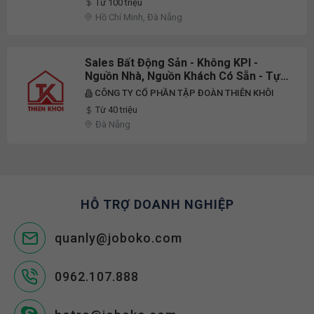
Từ 100 triệu
Hồ Chí Minh, Đà Nẵng
Sales Bất Động Sản - Không KPI -
Nguồn Nhà, Nguồn Khách Có Sẵn - Tự
Do Thời Gian - Thu Nhập Hấp Dẫn - Làm
CÔNG TY CỔ PHẦN TẬP ĐOÀN THIÊN KHÔI
Việc Tại Đà Nẵng
Từ 40 triệu
Đà Nẵng
HỖ TRỢ DOANH NGHIỆP
quanly@joboko.com
0962.107.888