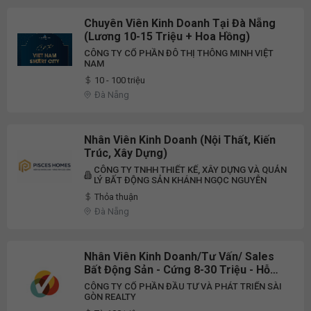
Chuyên Viên Kinh Doanh Tại Đà Nẵng
(Lương 10-15 Triệu + Hoa Hồng)
CÔNG TY CỔ PHẦN ĐÔ THỊ THÔNG MINH VIỆT
NAM
10 - 100 triệu
Đà Nẵng
Nhân Viên Kinh Doanh (Nội Thất, Kiến
Trúc, Xây Dựng)
CÔNG TY TNHH THIẾT KẾ, XÂY DỰNG VÀ QUẢN
LÝ BẤT ĐỘNG SẢN KHÁNH NGỌC NGUYỄN
Thỏa thuận
Đà Nẵng
Nhân Viên Kinh Doanh/Tư Vấn/ Sales
Bất Động Sản - Cứng 8-30 Triệu - Hỗ
Trợ Marketing/ TP. + Đà Nẵng
CÔNG TY CỔ PHẦN ĐẦU TƯ VÀ PHÁT TRIỂN SÀI
GÒN REALTY