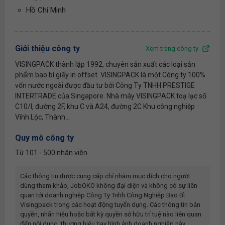
Hồ Chí Minh
Giới thiệu công ty
Xem trang công ty
VISINGPACK thành lập 1992, chuyên sản xuất các loại sản
phẩm bao bì giấy in offset. VISINGPACK là một Công ty 100%
vốn nước ngoài được đầu tư bởi Công Ty TNHH PRESTIGE
INTERTRADE của Singapore. Nhà máy VISINGPACK toạ lạc số
C10/I, đường 2F, khu C và A24, đường 2C Khu công nghiệp
Vĩnh Lộc, Thành...
Quy mô công ty
Từ 101 - 500 nhân viên
Các thông tin được cung cấp chỉ nhằm mục đích cho người
dùng tham khảo, JobOKO không đại diện và không có sự liên
quan tới doanh nghiệp
Công Ty Tnhh Công Nghiệp Bao Bì
Visingpack
trong các hoạt động tuyển dụng. Các thông tin bản
quyền, nhãn hiệu hoặc bất kỳ quyền sở hữu trí tuệ nào liên quan
đến nội dung, thương hiệu hay hình ảnh doanh nghiệp này