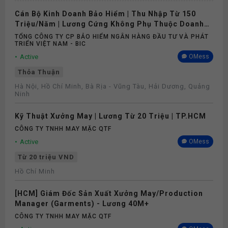
Cán Bộ Kinh Doanh Bảo Hiểm | Thu Nhập Từ 150
Triệu/Năm | Lương Cứng Không Phụ Thuộc Doanh
Số
TỔNG CÔNG TY CP BẢO HIỂM NGÂN HÀNG ĐẦU TƯ VÀ PHÁT
TRIỂN VIỆT NAM - BIC
Active
OMess
Thỏa Thuận
Hà Nội, Hồ Chí Minh, Bà Rịa - Vũng Tàu, Hải Dương, Quảng
Ninh
Kỹ Thuật Xưởng May | Lương Từ 20 Triệu | TP.HCM
CÔNG TY TNHH MAY MẶC QTF
Active
OMess
Từ 20 triệu VND
Hồ Chí Minh
[HCM] Giám Đốc Sản Xuất Xưởng May/Production
Manager (Garments) - Lương 40M+
CÔNG TY TNHH MAY MẶC QTF