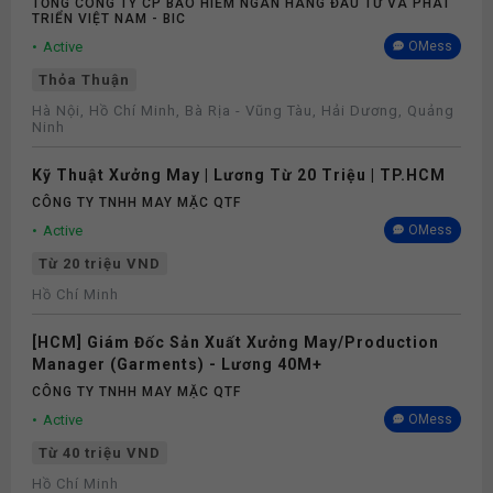
TỔNG CÔNG TY CP BẢO HIỂM NGÂN HÀNG ĐẦU TƯ VÀ PHÁT
TRIỂN VIỆT NAM - BIC
Active
OMess
Thỏa Thuận
Hà Nội, Hồ Chí Minh, Bà Rịa - Vũng Tàu, Hải Dương, Quảng
Ninh
Kỹ Thuật Xưởng May | Lương Từ 20 Triệu | TP.HCM
CÔNG TY TNHH MAY MẶC QTF
Active
OMess
Từ 20 triệu VND
Hồ Chí Minh
[HCM] Giám Đốc Sản Xuất Xưởng May/Production
Manager (Garments) - Lương 40M+
CÔNG TY TNHH MAY MẶC QTF
Active
OMess
Từ 40 triệu VND
Hồ Chí Minh