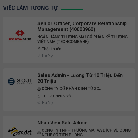
VIỆC LÀM TƯƠNG TỰ
Senior Officer, Corporate Relationship
Management (40000960)
NGÂN HÀNG THƯƠNG MẠI CỔ PHẦN KỸ THƯƠNG
VIỆT NAM (TECHCOMBANK)
Thỏa thuận
Hà Nội
Sales Admin - Lương Từ 10 Triệu Đến
20 Triệu
CÔNG TY CỔ PHẦN ĐIỆN TỬ SOJI
10 - 20 triệu VNĐ
Hà Nội
Nhân Viên Sale Admin
CÔNG TY TNHH THƯƠNG MẠI VÀ DỊCH VỤ CÔNG
NGHỆ SỐ TIÊN PHONG