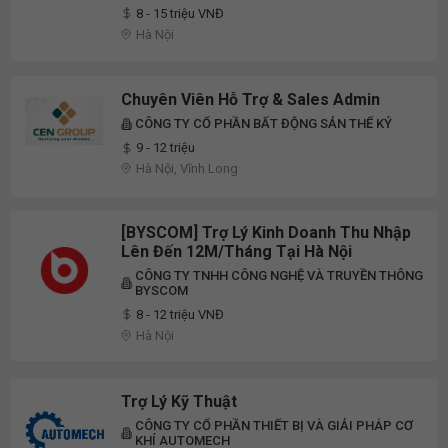
8 - 15 triệu VNĐ
Hà Nội
Chuyên Viên Hỗ Trợ & Sales Admin
CÔNG TY CỔ PHẦN BẤT ĐỘNG SẢN THẾ KỶ
9 - 12 triệu
Hà Nội, Vĩnh Long
[BYSCOM] Trợ Lý Kinh Doanh Thu Nhập
Lên Đến 12M/tháng Tại Hà Nội
CÔNG TY TNHH CÔNG NGHỆ VÀ TRUYỀN THÔNG
BYSCOM
8 - 12 triệu VNĐ
Hà Nội
Trợ Lý Kỹ Thuật
CÔNG TY CỔ PHẦN THIẾT BỊ VÀ GIẢI PHÁP CƠ
KHÍ AUTOMECH