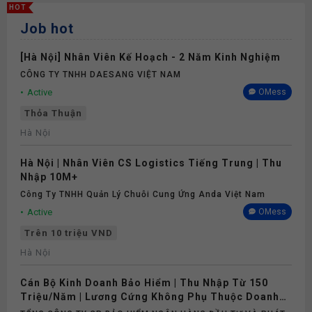
HOT
Job hot
Thưởng
[Hà Nội] Nhân Viên Kế Hoạch - 2 Năm Kinh Nghiệm
Phụ cấp
CÔNG TY TNHH DAESANG VIỆT NAM
Active
OMess
Bảo hiểm
Thỏa Thuận
Hà Nội
Hà Nội | Nhân Viên CS Logistics Tiếng Trung | Thu
Nhập 10M+
Công Ty TNHH Quản Lý Chuỗi Cung Ứng Anda Việt Nam
Active
OMess
Trên 10 triệu VND
Hà Nội
Cán Bộ Kinh Doanh Bảo Hiểm | Thu Nhập Từ 150
Triệu/Năm | Lương Cứng Không Phụ Thuộc Doanh
Số