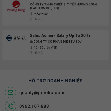
CÔNG TY TNHH THIẾT BỊ Y TẾ PHƯƠNG ĐÔNG
(EASTERN CO., LTD)
thỏa thuận
Hà Nội
Sales Admin - Salary Up To 20 Tr
CÔNG TY CỔ PHẦN ĐIỆN TỬ SOJI
10 - 20 triệu VNĐ
Hà Nội
HỖ TRỢ DOANH NGHIỆP
quanly@joboko.com
0962.107.888