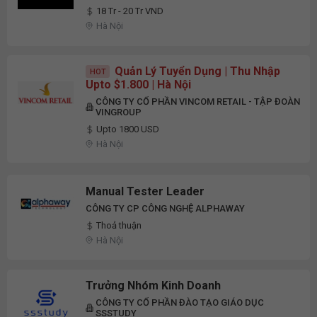
18 Tr - 20 Tr VND
Hà Nội
Quản Lý Tuyển Dụng | Thu Nhập
HOT
Upto $1.800 | Hà Nội
CÔNG TY CỔ PHẦN VINCOM RETAIL - TẬP ĐOÀN
VINGROUP
Upto 1800 USD
Hà Nội
Manual Tester Leader
CÔNG TY CP CÔNG NGHỆ ALPHAWAY
Thoả thuận
Hà Nội
Trưởng Nhóm Kinh Doanh
CÔNG TY CỔ PHẦN ĐÀO TẠO GIÁO DỤC
SSSTUDY