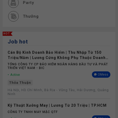
Party
Thưởng
Nghỉ phép
HOT
Job hot
Cán Bộ Kinh Doanh Bảo Hiểm | Thu Nhập Từ 150
Triệu/Năm | Lương Cứng Không Phụ Thuộc Doanh
Số
TỔNG CÔNG TY CP BẢO HIỂM NGÂN HÀNG ĐẦU TƯ VÀ PHÁT
TRIỂN VIỆT NAM - BIC
Active
OMess
Thỏa Thuận
Hà Nội, Hồ Chí Minh, Bà Rịa - Vũng Tàu, Hải Dương, Quảng
Ninh
Kỹ Thuật Xưởng May | Lương Từ 20 Triệu | TP.HCM
CÔNG TY TNHH MAY MẶC QTF