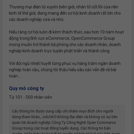
Thương mại điện tử xuyên biên giới, nhân tố cốt lõi của nền
kinh tế thế giới, đang mang đến cơ hội kinh doanh rất lớn cho
các doanh nghiệp vừa và nhỏ.
Hiểu rằng cơ hội luôn đi kèm thách thức, sau hơn 10 năm hoạt
động trong lĩnh vực eCommerce, OpenCommerce Group
mong muốn trở thành bệ phóng cho các doanh nhân, doanh
nghiệp kinh doanh trực tuyến phát triển và thành công.
Với đội ngũ nhiệt huyết từng phục vụ hàng trăm ngàn doanh
nghiệp toàn cầu, chúng tôi thấu hiểu sâu sắc vấn đề về bài
toán...
Quy mô công ty
Từ 101 - 500 nhân viên
Các thông tin được cung cấp chỉ nhằm mục đích cho người
dùng tham khảo, JobOKO không đại diện và không có sự liên
quan tới doanh nghiệp
Công Ty Công Nghệ Open Commerce
Group
trong các hoạt động tuyển dụng. Các thông tin bản
quyền, nhãn hiệu hoặc bất kỳ quyền sở hữu trí tuệ nào liên quan