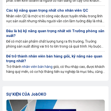
phát triển kinh doanh là người cố vấn đáng tin cậy cho khách
hàng và đây cũng là chìa khóa cho mối quan hệ lâu dài, chiến
Các kỹ năng quan trọng nhất cho nhân viên QC
lược, mang lại nhiều giá trị hơn bán hàng đơn thuần. Để thành
công trong vai trò này, bạn sẽ cần phát triển những kỹ năng
Nhân viên QC là một vị trí công việc được tuyển nhiều trong lĩnh
quan trọng nhất, phù hợp nhất.
vực sản xuất nhưng nhiều người vẫn còn lầm tưởng đây là nhân
viên Quảng Cáo. Vậy thực hư nhân viên QC là gì? Các kỹ năng
Đâu là bộ kỹ năng quan trọng nhất với Trưởng phòng sản
quan trọng nhất cho nhân viên QC là gì? Bạn đọc hãy cùng
xuất?
Joboko.com tìm hiểu chi tiết về công việc này trong bài viết dưới
đây nhé!
Để có một sản phẩm chất lượng tung ra thị trường, Trưởng
phòng sản xuất đóng vai trò to lớn trong cả quá trình. Họ buộc
phải hiểu rõ về thị trường sản phẩm mục tiêu và những thách
Để trở thành nhân viên bán hàng giỏi, kỹ năng nào quan
thức phải đối mặt. Do đó, ngoài năng lực chuyên môn thì trưởng
trọng nhất?
phòng sản xuất cần phải có những kỹ năng mềm thiết yếu để
hoàn thành tốt nhiệm vụ của mình.
Trở thành
nhân viên bán hàng
giỏi, có thu nhập cao, được khách
hàng quý mến, có cơ hội thăng tiến sự nghiệp là mục tiêu, cũng
là mơ ước của hầu hết nhân viên bán hàng. Thế nhưng, phải làm
sao mới có thể trở nên giỏi giang hơn trong vai trò bán hàng?
Cùng JobOKO tìm hiểu qua bài viết dưới đây.
SỰ KIỆN CỦA JobOKO