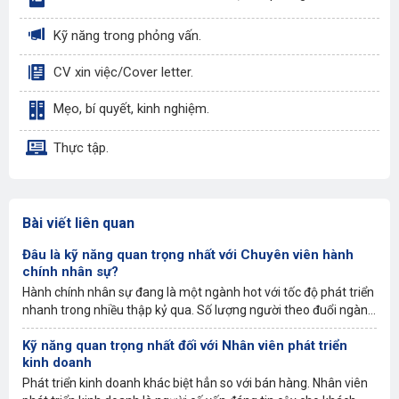
Kỹ năng trong phỏng vấn.
CV xin việc/Cover letter.
Mẹo, bí quyết, kinh nghiệm.
Thực tập.
Bài viết liên quan
Đâu là kỹ năng quan trọng nhất với Chuyên viên hành
chính nhân sự?
Hành chính nhân sự đang là một ngành hot với tốc độ phát triển
nhanh trong nhiều thập kỷ qua. Số lượng người theo đuổi ngành
nghề này cũng tăng cao đáng kể. Tuy nhiên liệu bạn đã thật sự
Kỹ năng quan trọng nhất đối với Nhân viên phát triển
hiểu rõ về ngành nghề này? Bạn đã đáp ứng được những kỹ
kinh doanh
năng cần thiết để trở thành chuyên viên hành chính nhân sự
chưa?
Phát triển kinh doanh khác biệt hẳn so với bán hàng. Nhân viên