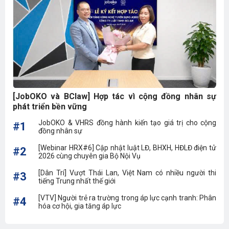
[JobOKO và BClaw] Hợp tác vì cộng đồng nhân sự
phát triển bền vững
JobOKO & VHRS đồng hành kiến tạo giá trị cho cộng
#1
đồng nhân sự
[Webinar HRX#6] Cập nhật luật LĐ, BHXH, HĐLĐ điện tử
#2
2026 cùng chuyên gia Bộ Nội Vụ
[Dân Trí] Vượt Thái Lan, Việt Nam có nhiều người thi
#3
tiếng Trung nhất thế giới
[VTV] Người trẻ ra trường trong áp lực cạnh tranh: Phân
#4
hóa cơ hội, gia tăng áp lực