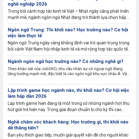
nghề nghiệp 2026
Trong bối cảnh hợp tác kinh tế Việt – Nhật ngày càng phát triển
mạnh mẽ, ngành ngôn ngữ Nhật đang trở thành lựa chọn hấp
dẫn với nhiều cơ hội việc làm và mức thu nhập cạnh tranh. Vậy
Ngôn ngữ Trung: Thi khối nào? Học trường nào? Cơ hội
cụ thể những ngành nghề mà người học ngôn ngữ Nhật có thể
việc làm thực tế
hướng tới là gì? Có dễ xin việc không? Hãy cùng JobOKO tìm
hiểu qua bài viết dưới đây.
Ngôn ngữ Trung ngày càng khẳng định vai trò quan trọng trong
bối cảnh Việt Nam hội nhập kinh tế và mở rộng hợp tác quốc tế
với Trung Quốc. Không chỉ là một ngoại ngữ phổ biến, tiếng
Ngành ngôn ngữ học trường nào? Có những nghề gì?
Trung còn mở ra nhiều cơ hội việc làm hấp dẫn trong các lĩnh
vực như xuất nhập khẩu, logistics, kinh doanh, du lịch và giáo
Theo khảo sát của JobOKO, nhu cầu nhân sự có ngoại ngữ đang
dục. Vậy làm sao để thi vào ngành ngôn ngữ Trung? Cơ hội việc
tăng trưởng mạnh mẽ, đặc biệt là các ngôn ngữ khu vực châu Á. Vậy
chính xác ngành ngôn ngữ là gì? Ngôn ngữ nào phổ biến và dễ tim
làm hiện nay của ngôn ngữ này ra sao? Bài viết dưới đây của
việc nhất hiện nay? Hãy cùng tìm hiểu qua bài viết dưới đây.
JobOKO sẽ giúp bạn hiểu rõ tiềm năng nghề nghiệp và định
Lập trình game học ngành nào, thi khối nào? Cơ hội việc
hướng phát triển phù hợp.
làm hấp dẫn 2026
Lập trình game hiện đang là một trong số những ngành hot thu
hút giới trẻ hiện nay. Trong giai đoạn chuẩn bị cho kỳ thi cao
đẳng, đại học sắp tới, nhiều bạn trẻ thắc mắc không biết lập
Nghề chăm sóc khách hàng: Học trường gì, thi khối nào
trình game học ngành nào, thi khối nào, trường nào tốt. Để giúp
dễ thăng tiến?
bạn đọc giải đáp các thắc mắc trên, JOBOKO sẽ cập nhật thông
tin hữu ích cho bạn tham khảo trong bài viết sau.
Bạn yêu thích giao tiếp, muốn giải quyết vấn đề cho người khác