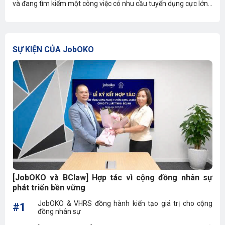
và đang tìm kiếm một công việc có nhu cầu tuyển dụng cực lớn?
Chăm sóc khách hàng (CSKH) chính là mảnh đất màu mỡ dành
cho bạn. Tuy nhiên, để tiến xa trong nghề, thì nên học trường
nào, thi khối nào, không học đại học có được không?
SỰ KIỆN CỦA JobOKO
[JobOKO và BClaw] Hợp tác vì cộng đồng nhân sự
phát triển bền vững
JobOKO & VHRS đồng hành kiến tạo giá trị cho cộng
#1
đồng nhân sự