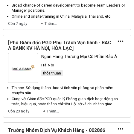
Broad chance of career development to become
Team
Leaders
or
Manager
positions.
Online and onsite training in
China
,
Malaysia
,
Thailand
, etc.
Còn 7 ngày
Thêm...
[Phó Giám đốc PGD Phụ Trách Vận hành - BAC
A BANK KV HÀ NỘI, HÒA LẠC]
Ngân Hàng Thương Mại Cổ Phần Bắc Á
Hà Nội
thỏa thuận
Tin học: Sử
dụng
thành thạo vi tính văn phòng và phần mềm
chuyên
sâu
Cùng với Giám đốc PGD quản lý Phòng
giao dịch
hoạt động an
toàn, hiệu quả, hoàn thành chỉ tiêu Hội sở và chi nhánh
giao
Còn 23 ngày
Thêm...
Trưởng Nhóm Dịch Vụ Khách Hàng - 002866