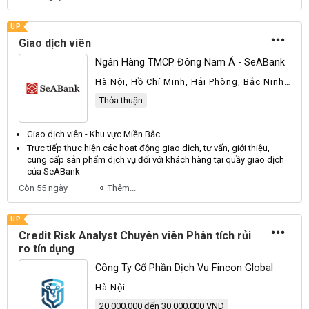
UP
Giao dịch viên
Ngân Hàng TMCP Đông Nam Á - SeABank
Hà Nội, Hồ Chí Minh, Hải Phòng, Bắc Ninh,
Khánh Hòa, Lào Cai, Long An, Tiền Giang,
Thỏa thuận
Vĩnh Phúc
Giao dịch
viên
- Khu vực Miền Bắc
Trực tiếp thực hiện các hoạt động
giao dịch
, tư vấn, giới thiệu,
cung cấp sản phẩm
dịch
vụ đối với khách hàng tại quầy
giao dịch
của SeABank
Còn 55 ngày
Thêm...
UP
Credit Risk Analyst Chuyên viên Phân tích rủi
ro tín dụng
Công Ty Cổ Phần Dịch Vụ Fincon Global
Hà Nội
20.000.000 đến 30.000.000 VND