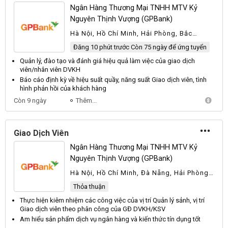
Ngân Hàng Thương Mại TNHH MTV Kỷ
Nguyên Thịnh Vượng (GPBank)
Hà Nội, Hồ Chí Minh, Hải Phòng, Bắc
Giang, Bắc Ninh, Đồng Nai, Nam Định,
Đăng 10 phút trước Còn 75 ngày để ứng tuyển
Ninh Bình, Thanh Hóa, Khác
Quản lý, đào tạo và đánh giá hiệu quả làm việc của
giao dịch
viên
/nhân
viên
DVKH
Báo cáo định kỳ về hiệu suất quầy, năng suất
Giao dịch
viên
, tình
hình phản hồi của khách hàng
Còn 9 ngày
Thêm...
Giao Dịch Viên
Ngân Hàng Thương Mại TNHH MTV Kỷ
Nguyên Thịnh Vượng (GPBank)
Hà Nội, Hồ Chí Minh, Đà Nẵng, Hải Phòng,
Bắc Giang, Bắc Ninh, Đồng Nai, Nam Định,
Thỏa thuận
Ninh Bình, Khác
Thực hiện kiêm nhiệm các công việc của vị trí Quản lý sảnh, vị trí
Giao dịch
viên
theo phân công của GĐ DVKH/KSV
Am hiểu sản phẩm
dịch
vụ ngân hàng và kiến thức
tín dụng
tốt