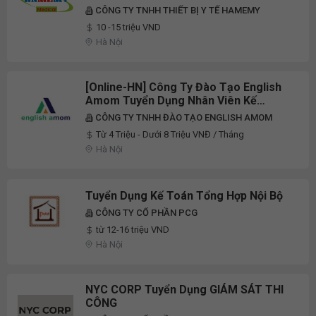
CÔNG TY TNHH THIẾT BỊ Y TẾ HAMEMY
10 -15 triệu VND
Hà Nội
[Online-HN] Công Ty Đào Tạo English
Amom Tuyển Dụng Nhân Viên Kế
Toán/Tư Vấn Online Full-Time 2026
CÔNG TY TNHH ĐÀO TẠO ENGLISH AMOM
Từ 4 Triệu - Dưới 8 Triệu VNĐ / Tháng
Hà Nội
Tuyển Dụng Kế Toán Tổng Hợp Nội Bộ
CÔNG TY CỔ PHẦN PCG
từ 12-16 triệu VND
Hà Nội
NYC CORP Tuyển Dụng GIÁM SÁT THI
CÔNG