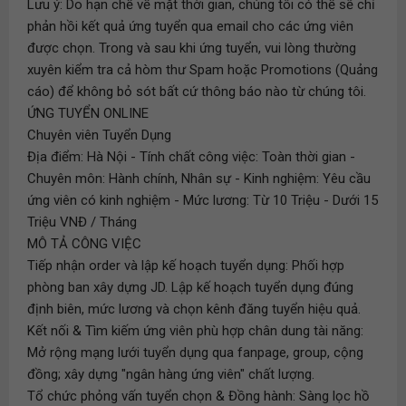
Lưu ý: Do hạn chế về mặt thời gian, chúng tôi có thể sẽ chỉ
phản hồi kết quả ứng tuyển qua email cho các ứng viên
được chọn. Trong và sau khi ứng tuyển, vui lòng thường
xuyên kiểm tra cả hòm thư Spam hoặc Promotions (Quảng
cáo) để không bỏ sót bất cứ thông báo nào từ chúng tôi.
ỨNG TUYỂN ONLINE
Chuyên viên Tuyển Dụng
Địa điểm: Hà Nội - Tính chất công việc: Toàn thời gian -
Chuyên môn: Hành chính, Nhân sự - Kinh nghiệm: Yêu cầu
ứng viên có kinh nghiệm - Mức lương: Từ 10 Triệu - Dưới 15
Triệu VNĐ / Tháng
MÔ TẢ CÔNG VIỆC
Tiếp nhận order và lập kế hoạch tuyển dụng: Phối hợp
phòng ban xây dựng JD. Lập kế hoạch tuyển dụng đúng
định biên, mức lương và chọn kênh đăng tuyển hiệu quả.
Kết nối & Tìm kiếm ứng viên phù hợp chân dung tài năng:
Mở rộng mạng lưới tuyển dụng qua fanpage, group, cộng
đồng; xây dựng "ngân hàng ứng viên" chất lượng.
Tổ chức phỏng vấn tuyển chọn & Đồng hành: Sàng lọc hồ