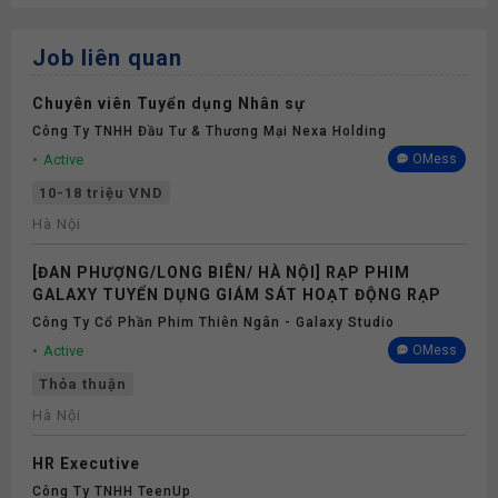
Job liên quan
Chuyên viên Tuyển dụng Nhân sự
Công Ty TNHH Đầu Tư & Thương Mại Nexa Holding
Active
OMess
10-18 triệu VND
Hà Nội
[ĐAN PHƯỢNG/LONG BIÊN/ HÀ NỘI] RẠP PHIM
GALAXY TUYỂN DỤNG GIÁM SÁT HOẠT ĐỘNG RẠP
Công Ty Cổ Phần Phim Thiên Ngân - Galaxy Studio
Active
OMess
Thỏa thuận
Hà Nội
HR Executive
Công Ty TNHH TeenUp