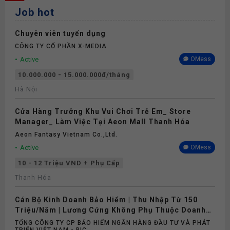
Job hot
Chuyên viên tuyển dụng
CÔNG TY CỔ PHẦN X-MEDIA
Active
OMess
10.000.000 - 15.000.000đ/tháng
Hà Nội
Cửa Hàng Trưởng Khu Vui Chơi Trẻ Em_ Store
Manager_ Làm Việc Tại Aeon Mall Thanh Hóa
Aeon Fantasy Vietnam Co.,ltd.
Active
OMess
10 - 12 Triệu VND + Phụ Cấp
Thanh Hóa
Cán Bộ Kinh Doanh Bảo Hiểm | Thu Nhập Từ 150
Triệu/Năm | Lương Cứng Không Phụ Thuộc Doanh
Số
TỔNG CÔNG TY CP BẢO HIỂM NGÂN HÀNG ĐẦU TƯ VÀ PHÁT