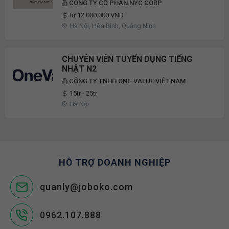
CÔNG TY CỔ PHẦN NYC CORP
từ 12.000.000 VND
Hà Nội, Hòa Bình, Quảng Ninh
CHUYÊN VIÊN TUYỂN DỤNG TIẾNG
NHẬT N2
CÔNG TY TNHH ONE-VALUE VIỆT NAM
15tr - 25tr
Hà Nội
HỖ TRỢ DOANH NGHIỆP
quanly@joboko.com
0962.107.888