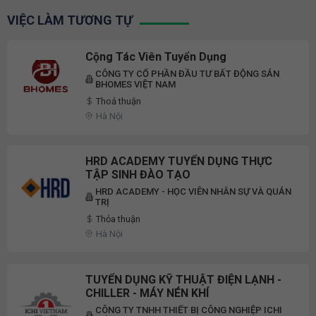
VIỆC LÀM TƯƠNG TỰ
Cộng Tác Viên Tuyển Dụng
CÔNG TY CỔ PHẦN ĐẦU TƯ BẤT ĐỘNG SẢN
BHOMES VIỆT NAM
Thoả thuận
Hà Nội
HRD ACADEMY TUYỂN DỤNG THỰC
TẬP SINH ĐÀO TẠO
HRD ACADEMY - HỌC VIÊN NHÂN SỰ VÀ QUẢN
TRỊ
Thỏa thuận
Hà Nội
TUYỂN DỤNG KỸ THUẬT ĐIỆN LẠNH -
CHILLER - MÁY NÉN KHÍ
CÔNG TY TNHH THIẾT BỊ CÔNG NGHIỆP ICHI