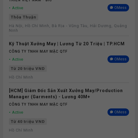
TRIỂN VIỆT NAM - BIC
Active
OMess
Thỏa Thuận
Hà Nội, Hồ Chí Minh, Bà Rịa - Vũng Tàu, Hải Dương, Quảng
Ninh
Kỹ Thuật Xưởng May | Lương Từ 20 Triệu | TP.HCM
CÔNG TY TNHH MAY MẶC QTF
Active
OMess
Từ 20 triệu VND
Hồ Chí Minh
[HCM] Giám Đốc Sản Xuất Xưởng May/Production
Manager (Garments) - Lương 40M+
CÔNG TY TNHH MAY MẶC QTF
Active
OMess
Từ 40 triệu VND
Hồ Chí Minh