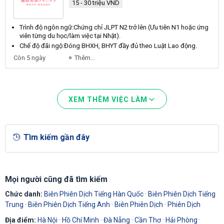
15 - 30 triệu VND
Trình độ ngôn ngữ:
Chứng
chỉ
JLPT
N2
trở lên (
Ưu
tiên
N1
hoặc ứng
viên từng du học/làm việc tại
Nhật
).
Chế độ đãi ngộ:
Đóng
BHXH
,
BHYT
đầy đủ theo
Luật
Lao
động.
Còn 5 ngày
Thêm...
XEM THÊM VIỆC LÀM
Tìm kiếm gần đây
Mọi người cũng đã tìm kiếm
Chức danh:
Biên Phiên Dịch Tiếng Hàn Quốc
·
Biên Phiên Dịch Tiếng
Trung
·
Biên Phiên Dịch Tiếng Anh
·
Biên Phiên Dịch
·
Phiên Dịch
Địa điểm:
Hà Nội
·
Hồ Chí Minh
·
Đà Nẵng
·
Cần Thơ
·
Hải Phòng
·