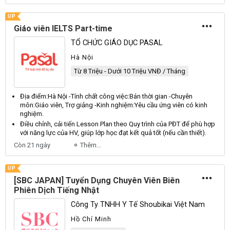
UP
Giáo viên IELTS Part-time
TỔ CHỨC GIÁO DỤC PASAL
Hà Nội
Từ 8 Triệu - Dưới 10 Triệu VNĐ / Tháng
Địa điểm:
Hà
Nội
-
Tính
chất công việc:
Bán
thời gian -
Chuyên
môn:
Giáo
viên,
Trợ
giảng -
Kinh
nghiệm:
Yêu
cầu ứng viên có kinh
nghiệm.
Điều chỉnh, cải tiến
Lesson
Plan
theo
Quy
trình của
PĐT
để phù hợp
với năng lực của
HV
, giúp lớp học đạt kết quả tốt (nếu cần thiết).
Còn 21 ngày
Thêm...
UP
[SBC JAPAN] Tuyển Dụng Chuyên Viên Biên
Phiên Dịch Tiếng Nhật
Công Ty TNHH Y Tế Shoubikai Việt Nam
Hồ Chí Minh