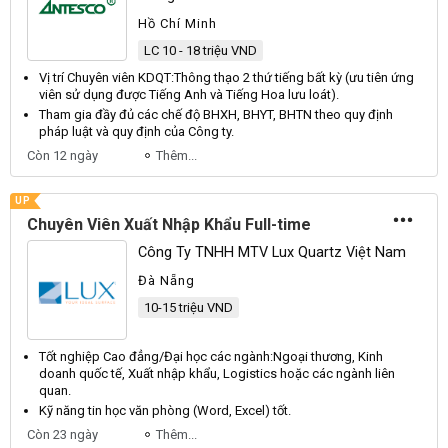
Hồ Chí Minh
LC 10 - 18 triệu VND
Vị trí
Chuyên
viên
KDQT
:
Thông
thạo 2 thứ tiếng bất kỳ (ưu tiên ứng
viên sử dụng được
Tiếng
Anh
và
Tiếng
Hoa
lưu loát).
Tham gia đầy đủ các chế độ
BHXH
,
BHYT
,
BHTN
theo quy định
pháp luật và quy định của
Công
ty.
Còn 12 ngày
Thêm...
UP
Chuyên Viên Xuất Nhập Khẩu Full-time
Công Ty TNHH MTV Lux Quartz Việt Nam
Đà Nẵng
10-15 triệu VND
Tốt nghiệp
Cao
đẳng/
Đại
học các ngành:
Ngoại
thương,
Kinh
doanh quốc tế,
Xuất
nhập khẩu,
Logistics
hoặc các ngành liên
quan.
Kỹ năng tin học văn phòng (
Word
,
Excel
) tốt.
Còn 23 ngày
Thêm...