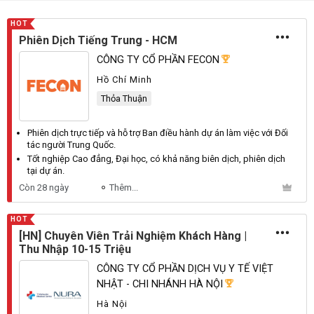
HOT
Phiên Dịch Tiếng Trung - HCM
CÔNG TY CỔ PHẦN FECON
Hồ Chí Minh
Thỏa Thuận
Phiên dịch trực tiếp và hỗ trợ
Ban
điều hành dự án làm việc với
Đối
tác người
Trung
Quốc
.
Tốt nghiệp
Cao
đẳng,
Đại
học, có khả năng biên dịch, phiên dịch
tại dự án.
Còn 28 ngày
Thêm...
HOT
[HN] Chuyên Viên Trải Nghiệm Khách Hàng |
Thu Nhập 10-15 Triệu
CÔNG TY CỔ PHẦN DỊCH VỤ Y TẾ VIỆT
NHẬT - CHI NHÁNH HÀ NỘI
Hà Nội