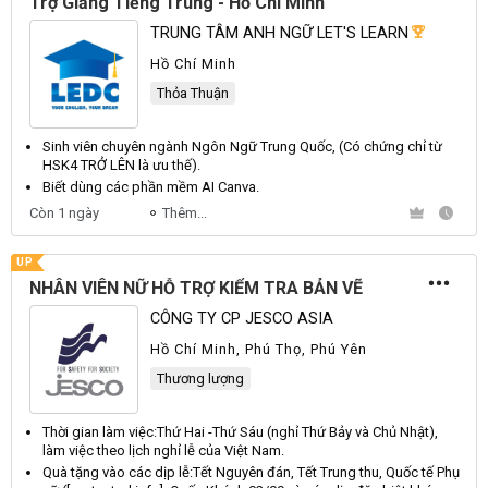
Trợ Giảng Tiếng Trung - Hồ Chí Minh
TRUNG TÂM ANH NGỮ LET'S LEARN
Hồ Chí Minh
Thỏa Thuận
Sinh viên chuyên ngành
Ngôn
Ngữ
Trung
Quốc
, (
Có
chứng chỉ từ
HSK4
TRỞ
LÊN
là ưu thế).
Biết dùng các phần mềm
AI
Canva
.
Còn 1 ngày
Thêm...
UP
NHÂN VIÊN NỮ HỖ TRỢ KIỂM TRA BẢN VẼ
CÔNG TY CP JESCO ASIA
Hồ Chí Minh, Phú Thọ, Phú Yên
Thương lượng
Thời gian làm việc:
Thứ
Hai
-
Thứ
Sáu
(nghỉ
Thứ
Bảy
và
Chủ
Nhật
),
làm việc theo lịch nghỉ lễ của
Việt
Nam
.
Quà tặng vào các dịp lễ:
Tết
Nguyên
đán,
Tết
Trung
thu,
Quốc
tế
Phụ