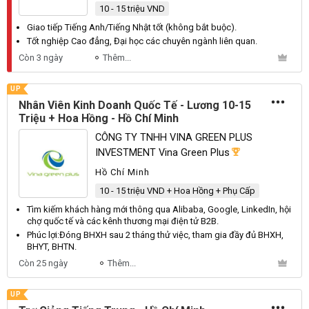
10 - 15 triệu VND
Giao tiếp
Tiếng
Anh
/
Tiếng
Nhật
tốt (không bắt buộc).
Tốt nghiệp
Cao
đẳng,
Đại
học các chuyên ngành liên quan.
Còn 3 ngày
Thêm...
UP
Nhân Viên Kinh Doanh Quốc Tế - Lương 10-15
Triệu + Hoa Hồng - Hồ Chí Minh
CÔNG TY TNHH VINA GREEN PLUS
INVESTMENT Vina Green Plus
Hồ Chí Minh
10 - 15 triệu VND + Hoa Hồng + Phụ Cấp
Tìm kiếm khách hàng mới thông qua
Alibaba
,
Google
,
LinkedIn
, hội
chợ quốc tế và các kênh thương mại điện tử
B2B
.
Phúc lợi:
Đóng
BHXH
sau 2 tháng thử việc, tham gia đầy đủ
BHXH
,
BHYT
,
BHTN
.
Còn 25 ngày
Thêm...
UP