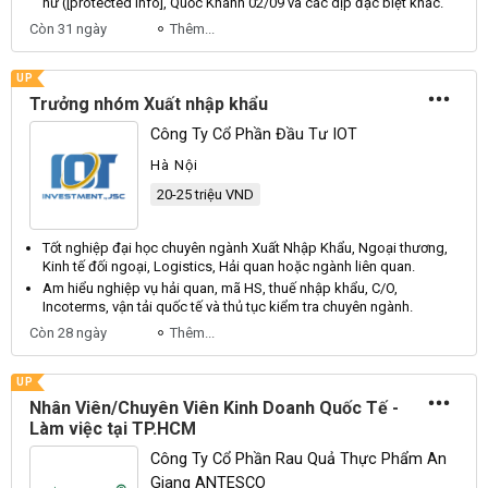
nữ ([protected info],
Quốc
Khánh
02/09 và các dịp đặc biệt khác.
Còn 31 ngày
Thêm...
UP
Trưởng nhóm Xuất nhập khẩu
Công Ty Cổ Phần Đầu Tư IOT
Hà Nội
20-25 triệu VND
Tốt nghiệp đại học chuyên ngành
Xuất
Nhập
Khẩu
,
Ngoại
thương,
Kinh
tế đối ngoại,
Logistics
,
Hải
quan hoặc ngành liên quan.
Am hiểu nghiệp vụ hải quan, mã
HS
, thuế nhập khẩu,
C
/
O
,
Incoterms
, vận tải quốc tế và thủ tục kiểm tra chuyên ngành.
Còn 28 ngày
Thêm...
UP
Nhân Viên/Chuyên Viên Kinh Doanh Quốc Tế -
Làm việc tại TP.HCM
Công Ty Cổ Phần Rau Quả Thực Phẩm An
Giang ANTESCO