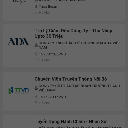
Thoả thuận
Hà Nội
Trợ Lý Giám Đốc Công Ty - Thu Nhập
Upto 30 Triệu
CÔNG TY TNHH ĐẦU TƯ THƯƠNG MẠI ADA VIỆT
NAM
15 - 30 triệu VNĐ
Hà Nội
Chuyên Viên Truyền Thông Nội Bộ
CÔNG TY CỔ PHẦN TẬP ĐOÀN TRƯỜNG THÀNH
VIỆT NAM
15 Tr - 20 Tr VND
Hà Nội
Tuyển Dụng Hành Chính - Nhân Sự