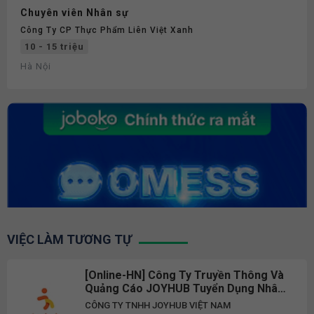
Chuyên viên Nhân sự
Công Ty CP Thực Phẩm Liên Việt Xanh
10 - 15 triệu
Hà Nội
VIỆC LÀM TƯƠNG TỰ
[Online-HN] Công Ty Truyền Thông Và
Quảng Cáo JOYHUB Tuyển Dụng Nhân
Viên Trực Tổng Đài Part-Time 2026
CÔNG TY TNHH JOYHUB VIỆT NAM