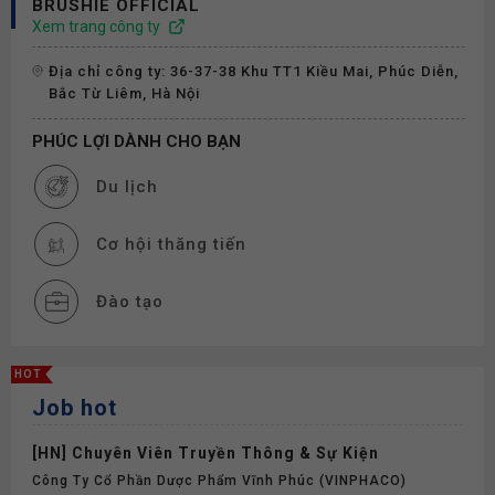
BRUSHIE OFFICIAL
Xem trang công ty
Địa chỉ công ty: 36-37-38 Khu TT1 Kiều Mai, Phúc Diễn,
Bắc Từ Liêm, Hà Nội
PHÚC LỢI DÀNH CHO BẠN
Du lịch
Cơ hội thăng tiến
Đào tạo
Thưởng
HOT
Job hot
Phụ cấp
[HN] Chuyên Viên Truyền Thông & Sự Kiện
Nghỉ phép
Công Ty Cổ Phần Dược Phẩm Vĩnh Phúc (VINPHACO)