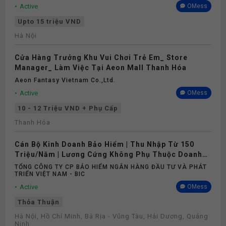
Active
OMess
Upto 15 triệu VND
Hà Nội
Cửa Hàng Trưởng Khu Vui Chơi Trẻ Em_ Store
Manager_ Làm Việc Tại Aeon Mall Thanh Hóa
Aeon Fantasy Vietnam Co.,ltd.
Active
OMess
10 - 12 Triệu VND + Phụ Cấp
Thanh Hóa
Cán Bộ Kinh Doanh Bảo Hiểm | Thu Nhập Từ 150
Triệu/Năm | Lương Cứng Không Phụ Thuộc Doanh
Số
TỔNG CÔNG TY CP BẢO HIỂM NGÂN HÀNG ĐẦU TƯ VÀ PHÁT
TRIỂN VIỆT NAM - BIC
Active
OMess
Thỏa Thuận
Hà Nội, Hồ Chí Minh, Bà Rịa - Vũng Tàu, Hải Dương, Quảng
Ninh