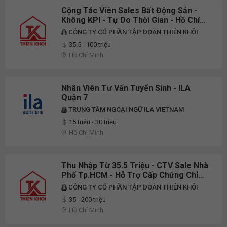
Cộng Tác Viên Sales Bất Động Sản -
Không KPI - Tự Do Thời Gian - Hồ Chí
Minh - Thu Nhập Lên Tới 100 Triệu
CÔNG TY CỔ PHẦN TẬP ĐOÀN THIÊN KHÔI
35.5 - 100 triệu
Hồ Chí Minh
Nhân Viên Tư Vấn Tuyển Sinh - ILA
Quận 7
TRUNG TÂM NGOẠI NGỮ ILA VIETNAM
15 triệu - 30 triệu
Hồ Chí Minh
Thu Nhập Từ 35.5 Triệu - CTV Sale Nhà
Phố Tp.HCM - Hỗ Trợ Cấp Chứng Chỉ
Hành Nghề
CÔNG TY CỔ PHẦN TẬP ĐOÀN THIÊN KHÔI
35 - 200 triệu
Hồ Chí Minh