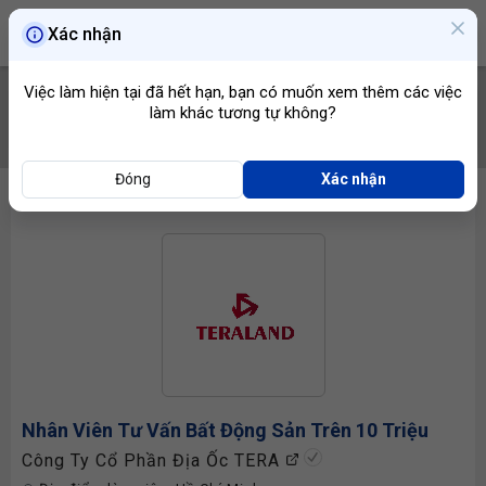
Xác nhận
Việc làm hiện tại đã hết hạn, bạn có muốn xem thêm các việc
làm khác tương tự không?
TÌM VIỆC
Đóng
Xác nhận
Nhân Viên Tư Vấn Bất Động Sản
Trên 10 Triệu
Công Ty Cổ Phần Địa Ốc TERA