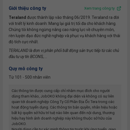
Giới thiệu công ty
Xem trang công ty
Teraland
được thành lập vào tháng 06/2019. Teraland ra đời
với triết lý kinh doanh: Mang lại giá trị tối đa cho khách hàng.
Chúng tôi không ngừng nâng cao năng lực về chuyên môn,
rèn luyện đạo đức nghề nghiệp và phục vụ khách hàng với thái
độ tích cực nhất.
TERALAND là đơn vị phân phối bất động sản trực tiếp từ các chủ
đầu tư uy tín BCONS,...
Quy mô công ty
Từ 101 - 500 nhân viên
Các thông tin được cung cấp chỉ nhằm mục đích cho người
dùng tham khảo, JobOKO không đại diện và không có sự liên
quan tới doanh nghiệp
Công Ty Cổ Phần Địa Ốc Tera
trong các
hoạt động tuyển dụng. Các thông tin bản quyền, nhãn hiệu hoặc
bất kỳ quyền sở hữu trí tuệ nào liên quan đến nội dung, thương
hiệu hay hình ảnh doanh nghiệp này không thuộc sở hữu của
JobOKO.
Người dùng cần tự xác minh thông tin trước khi ứng tuyển, giao