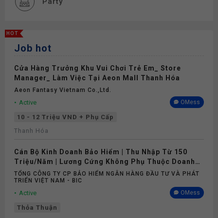
Party
Cơ hội thăng tiến
HOT
Job hot
Đào tạo
Cửa Hàng Trưởng Khu Vui Chơi Trẻ Em_ Store
Thưởng
Manager_ Làm Việc Tại Aeon Mall Thanh Hóa
Aeon Fantasy Vietnam Co.,ltd.
Phụ cấp
Active
OMess
10 - 12 Triệu VND + Phụ Cấp
Nghỉ phép
Thanh Hóa
Cán Bộ Kinh Doanh Bảo Hiểm | Thu Nhập Từ 150
Bảo hiểm
Triệu/Năm | Lương Cứng Không Phụ Thuộc Doanh
Số
TỔNG CÔNG TY CP BẢO HIỂM NGÂN HÀNG ĐẦU TƯ VÀ PHÁT
Khám sức khỏe
TRIỂN VIỆT NAM - BIC
Active
OMess
Thỏa Thuận