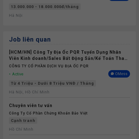
13.000.000 - 18.000.000đ/tháng
Hà Nội
Job liên quan
[HCM/HN] Công Ty Địa Ốc PQR Tuyển Dụng Nhân
Viên Kinh doanh/Sales Bất Động Sản/Kế Toán Thanh
Toán, Chuyên Viên Sales Admin, Trưởng Phòng
CÔNG TY CỔ PHẦN DỊCH VỤ ĐỊA ỐC PQR
Kinh Doanh, Giám Đốc Kinh Doanh/Dự Án Full-time
Active
OMess
2026
Từ 4 Triệu - Dưới 8 Triệu VNĐ / Tháng
Hà Nội, Hồ Chí Minh
Chuyên viên tư vấn
Công Ty Cổ Phần Chứng Khoán Bảo Việt
Cạnh tranh
Hồ Chí Minh