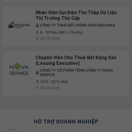
Yên Bái
Nhân Viên Gọi Điện Thu Thập Dữ Liệu
Thị Trường Thứ Cấp
CÔNG TY TNHH BẤT ĐỘNG SẢN IZBUSHKA
8 - 10 triệu VND + Thưởng
Hồ Chí Minh
Chuyên Viên Cho Thuê Bất Động Sản
(Leasing Executive)
CÔNG TY CỔ PHẦN TỔNG CÔNG TY NOVA
SERVICE
10 Tr - 30 Tr VND
Hồ Chí Minh
HỖ TRỢ DOANH NGHIỆP